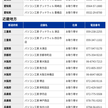
愛知県
パソコン工房 グッドウィル 岡崎店
お取り寄せ
0564-57-1880
愛知県
パソコン工房 グッドウィル 豊橋店
お取り寄せ
0532-29-8700
近畿地方
都道府県
店舗名
在庫
電話番号
三重県
パソコン工房 グッドウィル 津店
お取り寄せ
059-238-2255
パソコン工房 グッドウィル 四日市
三重県
お取り寄せ
059-347-1102
店
滋賀県
パソコン工房 大津店
お取り寄せ
077-547-5170
京都府
パソコン工房 京都寺町店
お取り寄せ
075-354-9210
大阪府
パソコン工房 東大阪店
お取り寄せ
06-6743-7213
大阪府
パソコン工房 枚方店
お取り寄せ
072-805-3557
大阪府
パソコン工房 大阪日本橋店
お取り寄せ
06-6647-8820
大阪府
パソコン工房 堺店
お取り寄せ
072-240-9116
大阪府
パソコン工房 岸和田店
お取り寄せ
072-429-5607
兵庫県
パソコン工房 伊丹店
お取り寄せ
072-775-5508
兵庫県
パソコン工房 神戸西店
お取り寄せ
078-791-0202
兵庫県
パソコン工房 加古川店
お取り寄せ
0794-56-6511