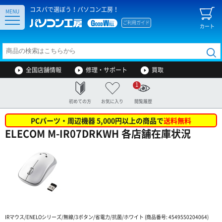
コスパで選ぼう！パソコン工房！
MENU
ご利用ガイド
カート
全国店舗情報
修理・サポート
買取
1
初めての方
お気に入り
閲覧履歴
PCパーツ・周辺機器 5,000円以上の商品で
送料無料
ELECOM M-IR07DRKWH 各店舗在庫状況
IRマウス/ENELOシリーズ/無線/3ボタン/省電力/抗菌/ホワイト (商品番号: 4549550204064)