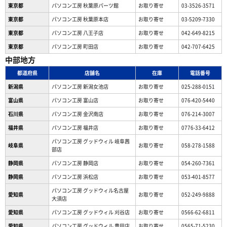
東京都
パソコン工房 秋葉原パーツ館
お取り寄せ
03-3526-3571
東京都
パソコン工房 秋葉原本店
お取り寄せ
03-5209-7330
東京都
パソコン工房 八王子店
お取り寄せ
042-649-8215
東京都
パソコン工房 町田店
お取り寄せ
042-707-6425
中部地方
都道府県
店舗名
在庫
電話番号
新潟県
パソコン工房 新潟女池店
お取り寄せ
025-288-0151
富山県
パソコン工房 富山店
お取り寄せ
076-420-5440
石川県
パソコン工房 金沢南店
お取り寄せ
076-214-3007
福井県
パソコン工房 福井店
お取り寄せ
0776-33-6412
パソコン工房 グッドウィル 岐阜茜
岐阜県
お取り寄せ
058-278-1588
部店
静岡県
パソコン工房 静岡店
お取り寄せ
054-260-7361
静岡県
パソコン工房 浜松店
お取り寄せ
053-401-8577
パソコン工房 グッドウィル名古屋
愛知県
お取り寄せ
052-249-9888
大須店
愛知県
パソコン工房 グッドウィル 刈谷店
お取り寄せ
0566-62-6811
愛知県
パソコン工房 グッドウィル 豊田店
お取り寄せ
0565-71-5230