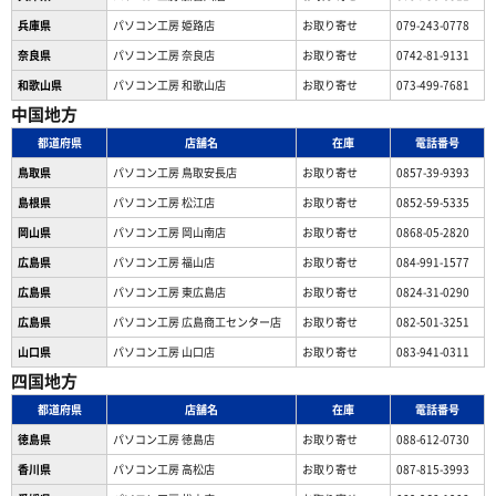
兵庫県
パソコン工房 姫路店
お取り寄せ
079-243-0778
奈良県
パソコン工房 奈良店
お取り寄せ
0742-81-9131
和歌山県
パソコン工房 和歌山店
お取り寄せ
073-499-7681
中国地方
都道府県
店舗名
在庫
電話番号
鳥取県
パソコン工房 鳥取安長店
お取り寄せ
0857-39-9393
島根県
パソコン工房 松江店
お取り寄せ
0852-59-5335
岡山県
パソコン工房 岡山南店
お取り寄せ
0868-05-2820
広島県
パソコン工房 福山店
お取り寄せ
084-991-1577
広島県
パソコン工房 東広島店
お取り寄せ
0824-31-0290
広島県
パソコン工房 広島商工センター店
お取り寄せ
082-501-3251
山口県
パソコン工房 山口店
お取り寄せ
083-941-0311
四国地方
都道府県
店舗名
在庫
電話番号
徳島県
パソコン工房 徳島店
お取り寄せ
088-612-0730
香川県
パソコン工房 高松店
お取り寄せ
087-815-3993