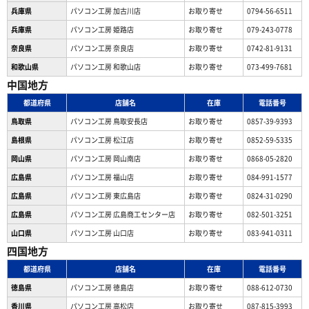
兵庫県
パソコン工房 加古川店
お取り寄せ
0794-56-6511
兵庫県
パソコン工房 姫路店
お取り寄せ
079-243-0778
奈良県
パソコン工房 奈良店
お取り寄せ
0742-81-9131
和歌山県
パソコン工房 和歌山店
お取り寄せ
073-499-7681
中国地方
都道府県
店舗名
在庫
電話番号
鳥取県
パソコン工房 鳥取安長店
お取り寄せ
0857-39-9393
島根県
パソコン工房 松江店
お取り寄せ
0852-59-5335
岡山県
パソコン工房 岡山南店
お取り寄せ
0868-05-2820
広島県
パソコン工房 福山店
お取り寄せ
084-991-1577
広島県
パソコン工房 東広島店
お取り寄せ
0824-31-0290
広島県
パソコン工房 広島商工センター店
お取り寄せ
082-501-3251
山口県
パソコン工房 山口店
お取り寄せ
083-941-0311
四国地方
都道府県
店舗名
在庫
電話番号
徳島県
パソコン工房 徳島店
お取り寄せ
088-612-0730
香川県
パソコン工房 高松店
お取り寄せ
087-815-3993