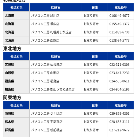
都道府県
店舗名
在庫
電話番号
北海道
パソコン工房 旭川店
お取り寄せ
0166-49-4677
北海道
パソコン工房 帯広店
お取り寄せ
0155-49-1377
北海道
パソコン⼯房 札幌美しが丘店
お取り寄せ
011-889-6730
北海道
パソコン工房 函館店
お取り寄せ
0138-34-5777
東北地方
都道府県
店舗名
在庫
電話番号
宮城県
パソコン工房 仙台泉店
お取り寄せ
022-371-0306
山形県
パソコン工房 山形店
お取り寄せ
023-647-2230
福島県
パソコン工房 福島店
お取り寄せ
024-555-0611
福島県
パソコン工房 郡山うねめ通り店
お取り寄せ
024-954-5196
関東地方
都道府県
店舗名
在庫
電話番号
茨城県
パソコン工房 つくば店
お取り寄せ
029-869-4301
栃木県
パソコン工房 宇都宮店
お取り寄せ
028-683-3111
群馬県
パソコン工房 新前橋店
お取り寄せ
027-212-9677