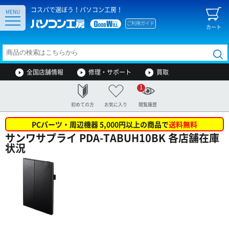
コスパで選ぼう！パソコン工房！
MENU
ご利用ガイド
カート
全国店舗情報
修理・サポート
買取
1
初めての方
お気に入り
閲覧履歴
PCパーツ・周辺機器 5,000円以上の商品で
送料無料
サンワサプライ PDA-TABUH10BK 各店舗在庫
状況