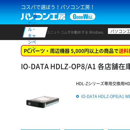
コスパで選ぼう！パソコン工房！
セー
ル・
パソコン
ユニットコムがお勧めする Windows.
キャ
ンペ
ーン
PCパーツ・周辺機器 5,000円以上の商品で
送料
IO-DATA HDLZ-OP8/A1 各店舗
HDL-Zシリーズ専用交換用HDD (
IO-DATA HDLZ-OP8/