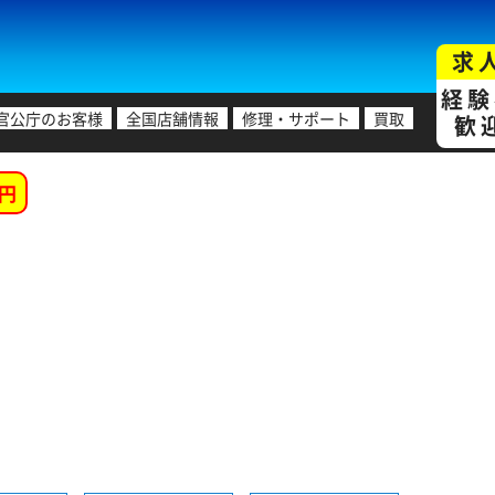
求
経験
官公庁のお客様
全国店舗情報
修理・サポート
買取
歓
円