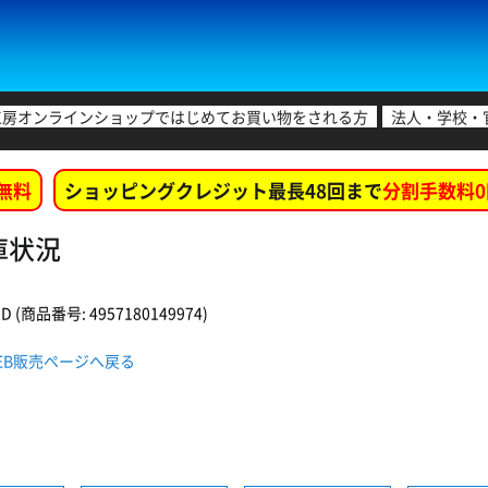
工房オンラインショップではじめてお買い物をされる方
法人・学校・
無料
ショッピングクレジット最長48回まで
分割手数料0
在庫状況
商品番号: 4957180149974)
A1 WEB販売ページへ戻る