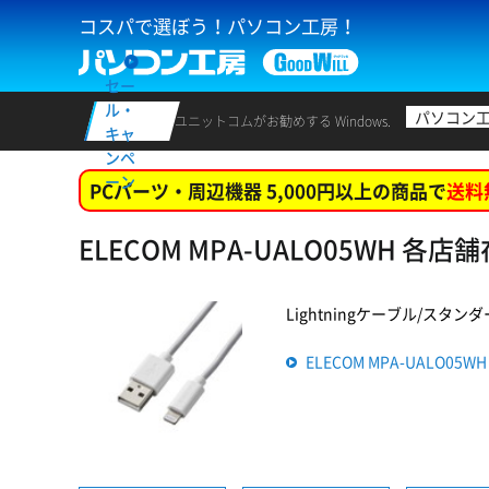
コスパで選ぼう！パソコン工房！
セー
ル・
パソコン
ユニットコムがお勧めする Windows.
キャ
ンペ
ーン
PCパーツ・周辺機器 5,000円以上の商品で
送料
ELECOM MPA-UALO05WH 各
Lightningケーブル/スタンダー
ELECOM MPA-UALO0