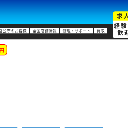
求
経験
官公庁のお客様
全国店舗情報
修理・サポート
買取
歓
円