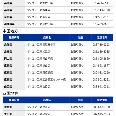
兵庫県
パソコン工房 加古川店
お取り寄せ
0794-56-6511
兵庫県
パソコン工房 姫路店
お取り寄せ
079-243-0778
奈良県
パソコン工房 奈良店
お取り寄せ
0742-81-9131
和歌山県
パソコン工房 和歌山店
お取り寄せ
073-499-7681
中国地方
都道府県
店舗名
在庫
電話番号
鳥取県
パソコン工房 鳥取安長店
お取り寄せ
0857-39-9393
島根県
パソコン工房 松江店
お取り寄せ
0852-59-5335
岡山県
パソコン工房 岡山南店
お取り寄せ
0868-05-2820
広島県
パソコン工房 福山店
お取り寄せ
084-991-1577
広島県
パソコン工房 東広島店
お取り寄せ
0824-31-0290
広島県
パソコン工房 広島商工センター店
お取り寄せ
082-501-3251
山口県
パソコン工房 山口店
お取り寄せ
083-941-0311
四国地方
都道府県
店舗名
在庫
電話番号
徳島県
パソコン工房 徳島店
お取り寄せ
088-612-0730
香川県
パソコン工房 高松店
お取り寄せ
087-815-3993