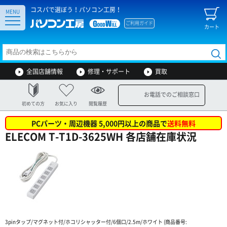
コスパで選ぼう！パソコン工房！
MENU
ご利用ガイド
カート
全国店舗情報
修理・サポート
買取
お電話でのご相談窓口
初めての方
お気に入り
閲覧履歴
PCパーツ・周辺機器 5,000円以上の商品で
送料無料
ELECOM T-T1D-3625WH 各店舗在庫状況
3pinタップ/マグネット付/ホコリシャッター付/6個口/2.5m/ホワイト (商品番号: