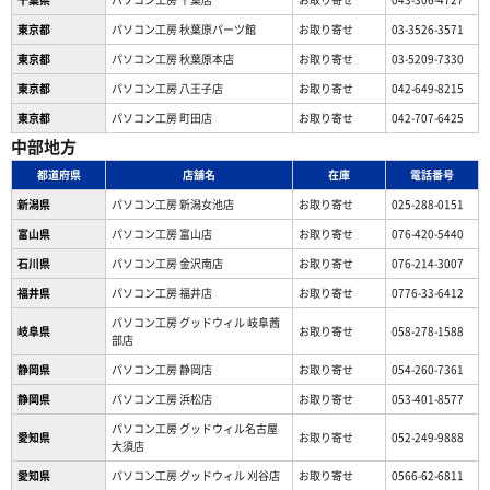
東京都
パソコン工房 秋葉原パーツ館
お取り寄せ
03-3526-3571
東京都
パソコン工房 秋葉原本店
お取り寄せ
03-5209-7330
東京都
パソコン工房 八王子店
お取り寄せ
042-649-8215
東京都
パソコン工房 町田店
お取り寄せ
042-707-6425
中部地方
都道府県
店舗名
在庫
電話番号
新潟県
パソコン工房 新潟女池店
お取り寄せ
025-288-0151
富山県
パソコン工房 富山店
お取り寄せ
076-420-5440
石川県
パソコン工房 金沢南店
お取り寄せ
076-214-3007
福井県
パソコン工房 福井店
お取り寄せ
0776-33-6412
パソコン工房 グッドウィル 岐阜茜
岐阜県
お取り寄せ
058-278-1588
部店
静岡県
パソコン工房 静岡店
お取り寄せ
054-260-7361
静岡県
パソコン工房 浜松店
お取り寄せ
053-401-8577
パソコン工房 グッドウィル名古屋
愛知県
お取り寄せ
052-249-9888
大須店
愛知県
パソコン工房 グッドウィル 刈谷店
お取り寄せ
0566-62-6811