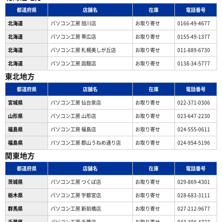
都道府県
店舗名
在庫
電話番号
北海道
パソコン工房 旭川店
お取り寄せ
0166-49-4677
北海道
パソコン工房 帯広店
お取り寄せ
0155-49-1377
北海道
パソコン⼯房 札幌美しが丘店
お取り寄せ
011-889-6730
北海道
パソコン工房 函館店
お取り寄せ
0138-34-5777
東北地方
都道府県
店舗名
在庫
電話番号
宮城県
パソコン工房 仙台泉店
お取り寄せ
022-371-0306
山形県
パソコン工房 山形店
お取り寄せ
023-647-2230
福島県
パソコン工房 福島店
お取り寄せ
024-555-0611
福島県
パソコン工房 郡山うねめ通り店
お取り寄せ
024-954-5196
関東地方
都道府県
店舗名
在庫
電話番号
茨城県
パソコン工房 つくば店
お取り寄せ
029-869-4301
栃木県
パソコン工房 宇都宮店
お取り寄せ
028-683-3111
群馬県
パソコン工房 新前橋店
お取り寄せ
027-212-9677
千葉県
パソコン工房 千葉店
お取り寄せ
043-306-4727