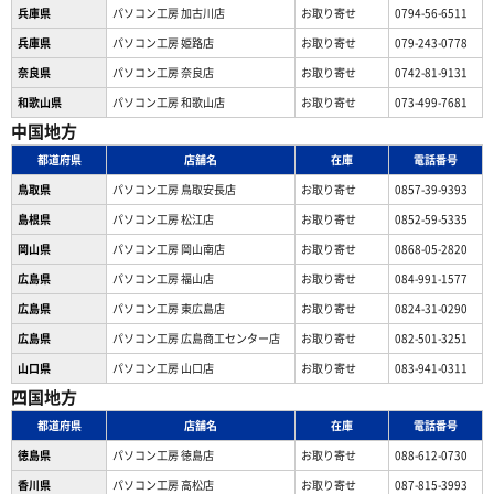
兵庫県
パソコン工房 加古川店
お取り寄せ
0794-56-6511
兵庫県
パソコン工房 姫路店
お取り寄せ
079-243-0778
奈良県
パソコン工房 奈良店
お取り寄せ
0742-81-9131
和歌山県
パソコン工房 和歌山店
お取り寄せ
073-499-7681
中国地方
都道府県
店舗名
在庫
電話番号
鳥取県
パソコン工房 鳥取安長店
お取り寄せ
0857-39-9393
島根県
パソコン工房 松江店
お取り寄せ
0852-59-5335
岡山県
パソコン工房 岡山南店
お取り寄せ
0868-05-2820
広島県
パソコン工房 福山店
お取り寄せ
084-991-1577
広島県
パソコン工房 東広島店
お取り寄せ
0824-31-0290
広島県
パソコン工房 広島商工センター店
お取り寄せ
082-501-3251
山口県
パソコン工房 山口店
お取り寄せ
083-941-0311
四国地方
都道府県
店舗名
在庫
電話番号
徳島県
パソコン工房 徳島店
お取り寄せ
088-612-0730
香川県
パソコン工房 高松店
お取り寄せ
087-815-3993