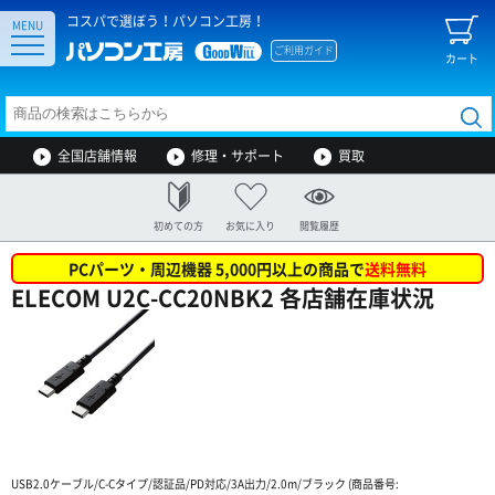
コスパで選ぼう！パソコン工房！
MENU
ご利用ガイド
カート
全国店舗情報
修理・サポート
買取
初めての方
お気に入り
閲覧履歴
PCパーツ・周辺機器 5,000円以上の商品で
送料無料
ELECOM U2C-CC20NBK2 各店舗在庫状況
USB2.0ケーブル/C-Cタイプ/認証品/PD対応/3A出力/2.0m/ブラック (商品番号: