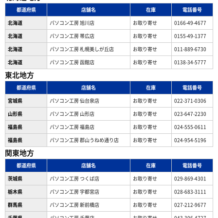
都道府県
店舗名
在庫
電話番号
北海道
パソコン工房 旭川店
お取り寄せ
0166-49-4677
北海道
パソコン工房 帯広店
お取り寄せ
0155-49-1377
北海道
パソコン⼯房 札幌美しが丘店
お取り寄せ
011-889-6730
北海道
パソコン工房 函館店
お取り寄せ
0138-34-5777
東北地方
都道府県
店舗名
在庫
電話番号
宮城県
パソコン工房 仙台泉店
お取り寄せ
022-371-0306
山形県
パソコン工房 山形店
お取り寄せ
023-647-2230
福島県
パソコン工房 福島店
お取り寄せ
024-555-0611
福島県
パソコン工房 郡山うねめ通り店
お取り寄せ
024-954-5196
関東地方
都道府県
店舗名
在庫
電話番号
茨城県
パソコン工房 つくば店
お取り寄せ
029-869-4301
栃木県
パソコン工房 宇都宮店
お取り寄せ
028-683-3111
群馬県
パソコン工房 新前橋店
お取り寄せ
027-212-9677
千葉県
パソコン工房 千葉店
お取り寄せ
043-306-4727