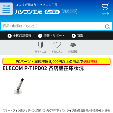
コスパで選ぼう！パソコン工房！
MENU
ご利用ガイド
カート
全国店舗情報
修理・サポート
買取
初めての方
お気に入り
閲覧履歴
PCパーツ・周辺機器 5,000円以上の商品で
送料無料
ELECOM P-TIPD02 各店舗在庫状況
スマートフォン用タッチペン/交換ペン先/2WAYディスクタイプ用 (商品番号: 4549550134880)