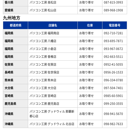
香川県
パソコン工房 高松店
お取り寄せ
087-815-3993
愛媛県
パソコン工房 松山店
お取り寄せ
089-968-1908
九州地方
都道府県
店舗名
在庫
電話番号
福岡県
パソコン工房 福岡南店
お取り寄せ
092-710-7281
福岡県
パソコン工房 八幡店
お取り寄せ
093-695-7871
福岡県
パソコン工房 小倉店
お取り寄せ
093-967-0672
福岡県
パソコン工房 香椎店
お取り寄せ
092-663-5511
佐賀県
パソコン工房 佐賀店
お取り寄せ
0952-41-5055
長崎県
パソコン工房 佐世保店
お取り寄せ
0956-26-1533
熊本県
パソコン工房 熊本店
お取り寄せ
096-334-0780
大分県
パソコン工房 大分店
お取り寄せ
097-504-7401
宮崎県
パソコン工房 宮崎店
お取り寄せ
0985-60-5901
鹿児島県
パソコン工房 鹿児島店
お取り寄せ
099-250-3555
パソコン工房 グッドウィル 那覇新
沖縄県
お取り寄せ
098-941-5670
都心店
沖縄県
パソコン工房 グッドウィル 北谷店
お取り寄せ
098-982-7633