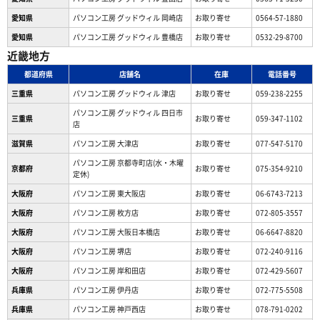
愛知県
パソコン工房 グッドウィル 岡崎店
お取り寄せ
0564-57-1880
愛知県
パソコン工房 グッドウィル 豊橋店
お取り寄せ
0532-29-8700
近畿地方
都道府県
店舗名
在庫
電話番号
三重県
パソコン工房 グッドウィル 津店
お取り寄せ
059-238-2255
パソコン工房 グッドウィル 四日市
三重県
お取り寄せ
059-347-1102
店
滋賀県
パソコン工房 大津店
お取り寄せ
077-547-5170
パソコン工房 京都寺町店(水・木曜
京都府
お取り寄せ
075-354-9210
定休)
大阪府
パソコン工房 東大阪店
お取り寄せ
06-6743-7213
大阪府
パソコン工房 枚方店
お取り寄せ
072-805-3557
大阪府
パソコン工房 大阪日本橋店
お取り寄せ
06-6647-8820
大阪府
パソコン工房 堺店
お取り寄せ
072-240-9116
大阪府
パソコン工房 岸和田店
お取り寄せ
072-429-5607
兵庫県
パソコン工房 伊丹店
お取り寄せ
072-775-5508
兵庫県
パソコン工房 神戸西店
お取り寄せ
078-791-0202