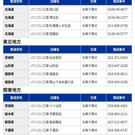
都道府県
店舗名
在庫
電話番号
北海道
パソコン工房 旭川店
お取り寄せ
0166-49-4677
北海道
パソコン工房 帯広店
お取り寄せ
0155-49-1377
北海道
パソコン⼯房 札幌美しが丘店
お取り寄せ
011-889-6730
北海道
パソコン工房 函館店
お取り寄せ
0138-34-5777
東北地方
都道府県
店舗名
在庫
電話番号
宮城県
パソコン工房 仙台泉店
お取り寄せ
022-371-0306
山形県
パソコン工房 山形店
お取り寄せ
023-647-2230
福島県
パソコン工房 福島店
お取り寄せ
024-555-0611
福島県
パソコン工房 郡山うねめ通り店
お取り寄せ
024-954-5196
関東地方
都道府県
店舗名
在庫
電話番号
茨城県
パソコン工房 つくば店
お取り寄せ
029-869-4301
栃木県
パソコン工房 宇都宮店
お取り寄せ
028-683-3111
群馬県
パソコン工房 新前橋店
お取り寄せ
027-212-9677
千葉県
パソコン工房 千葉店
お取り寄せ
043-306-4727