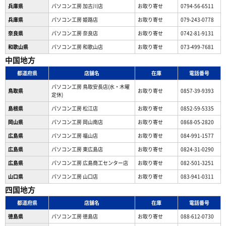
兵庫県
パソコン工房 加古川店
お取り寄せ
0794-56-6511
兵庫県
パソコン工房 姫路店
お取り寄せ
079-243-0778
奈良県
パソコン工房 奈良店
お取り寄せ
0742-81-9131
和歌山県
パソコン工房 和歌山店
お取り寄せ
073-499-7681
中国地方
都道府県
店舗名
在庫
電話番号
パソコン工房 鳥取安長店(水・木曜
鳥取県
お取り寄せ
0857-39-9393
定休)
島根県
パソコン工房 松江店
お取り寄せ
0852-59-5335
岡山県
パソコン工房 岡山南店
お取り寄せ
0868-05-2820
広島県
パソコン工房 福山店
お取り寄せ
084-991-1577
広島県
パソコン工房 東広島店
お取り寄せ
0824-31-0290
広島県
パソコン工房 広島商工センター店
お取り寄せ
082-501-3251
山口県
パソコン工房 山口店
お取り寄せ
083-941-0311
四国地方
都道府県
店舗名
在庫
電話番号
徳島県
パソコン工房 徳島店
お取り寄せ
088-612-0730