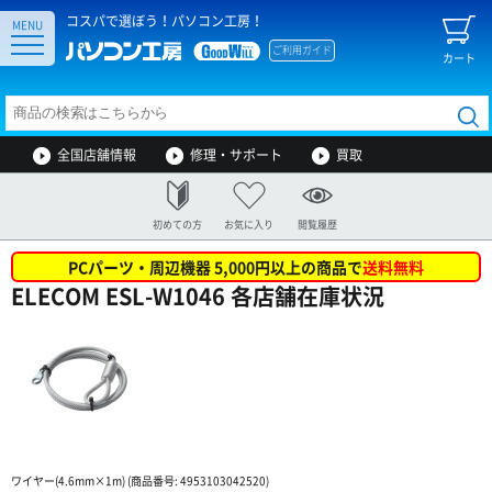
コスパで選ぼう！パソコン工房！
MENU
ご利用ガイド
カート
全国店舗情報
修理・サポート
買取
初めての方
お気に入り
閲覧履歴
PCパーツ・周辺機器 5,000円以上の商品で
送料無料
ELECOM ESL-W1046 各店舗在庫状況
ワイヤー(4.6mm×1m) (商品番号: 4953103042520)