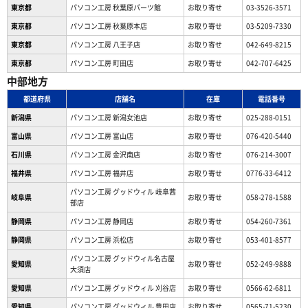
東京都
パソコン工房 秋葉原パーツ館
お取り寄せ
03-3526-3571
東京都
パソコン工房 秋葉原本店
お取り寄せ
03-5209-7330
東京都
パソコン工房 八王子店
お取り寄せ
042-649-8215
東京都
パソコン工房 町田店
お取り寄せ
042-707-6425
中部地方
都道府県
店舗名
在庫
電話番号
新潟県
パソコン工房 新潟女池店
お取り寄せ
025-288-0151
富山県
パソコン工房 富山店
お取り寄せ
076-420-5440
石川県
パソコン工房 金沢南店
お取り寄せ
076-214-3007
福井県
パソコン工房 福井店
お取り寄せ
0776-33-6412
パソコン工房 グッドウィル 岐阜茜
岐阜県
お取り寄せ
058-278-1588
部店
静岡県
パソコン工房 静岡店
お取り寄せ
054-260-7361
静岡県
パソコン工房 浜松店
お取り寄せ
053-401-8577
パソコン工房 グッドウィル名古屋
愛知県
お取り寄せ
052-249-9888
大須店
愛知県
パソコン工房 グッドウィル 刈谷店
お取り寄せ
0566-62-6811
愛知県
パソコン工房 グッドウィル 豊田店
お取り寄せ
0565-71-5230