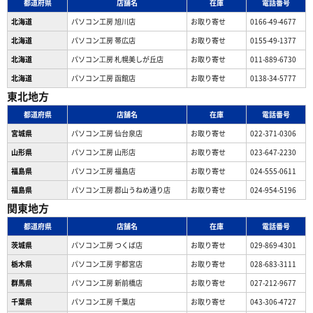
都道府県
店舗名
在庫
電話番号
北海道
パソコン工房 旭川店
お取り寄せ
0166-49-4677
北海道
パソコン工房 帯広店
お取り寄せ
0155-49-1377
北海道
パソコン⼯房 札幌美しが丘店
お取り寄せ
011-889-6730
北海道
パソコン工房 函館店
お取り寄せ
0138-34-5777
東北地方
都道府県
店舗名
在庫
電話番号
宮城県
パソコン工房 仙台泉店
お取り寄せ
022-371-0306
山形県
パソコン工房 山形店
お取り寄せ
023-647-2230
福島県
パソコン工房 福島店
お取り寄せ
024-555-0611
福島県
パソコン工房 郡山うねめ通り店
お取り寄せ
024-954-5196
関東地方
都道府県
店舗名
在庫
電話番号
茨城県
パソコン工房 つくば店
お取り寄せ
029-869-4301
栃木県
パソコン工房 宇都宮店
お取り寄せ
028-683-3111
群馬県
パソコン工房 新前橋店
お取り寄せ
027-212-9677
千葉県
パソコン工房 千葉店
お取り寄せ
043-306-4727