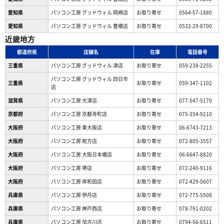
愛知県
パソコン工房 グッドウィル 岡崎店
お取り寄せ
0564-57-1880
愛知県
パソコン工房 グッドウィル 豊橋店
お取り寄せ
0532-29-8700
近畿地方
都道府県
店舗名
在庫
電話番号
三重県
パソコン工房 グッドウィル 津店
お取り寄せ
059-238-2255
パソコン工房 グッドウィル 四日市
三重県
お取り寄せ
059-347-1102
店
滋賀県
パソコン工房 大津店
お取り寄せ
077-547-5170
京都府
パソコン工房 京都寺町店
お取り寄せ
075-354-9210
大阪府
パソコン工房 東大阪店
お取り寄せ
06-6743-7213
大阪府
パソコン工房 枚方店
お取り寄せ
072-805-3557
大阪府
パソコン工房 大阪日本橋店
お取り寄せ
06-6647-8820
大阪府
パソコン工房 堺店
お取り寄せ
072-240-9116
大阪府
パソコン工房 岸和田店
お取り寄せ
072-429-5607
兵庫県
パソコン工房 伊丹店
お取り寄せ
072-775-5508
兵庫県
パソコン工房 神戸西店
お取り寄せ
078-791-0202
兵庫県
パソコン工房 加古川店
お取り寄せ
0794-56-6511