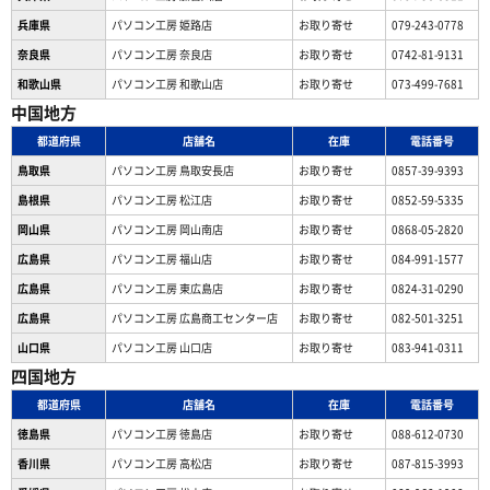
兵庫県
パソコン工房 姫路店
お取り寄せ
079-243-0778
奈良県
パソコン工房 奈良店
お取り寄せ
0742-81-9131
和歌山県
パソコン工房 和歌山店
お取り寄せ
073-499-7681
中国地方
都道府県
店舗名
在庫
電話番号
鳥取県
パソコン工房 鳥取安長店
お取り寄せ
0857-39-9393
島根県
パソコン工房 松江店
お取り寄せ
0852-59-5335
岡山県
パソコン工房 岡山南店
お取り寄せ
0868-05-2820
広島県
パソコン工房 福山店
お取り寄せ
084-991-1577
広島県
パソコン工房 東広島店
お取り寄せ
0824-31-0290
広島県
パソコン工房 広島商工センター店
お取り寄せ
082-501-3251
山口県
パソコン工房 山口店
お取り寄せ
083-941-0311
四国地方
都道府県
店舗名
在庫
電話番号
徳島県
パソコン工房 徳島店
お取り寄せ
088-612-0730
香川県
パソコン工房 高松店
お取り寄せ
087-815-3993