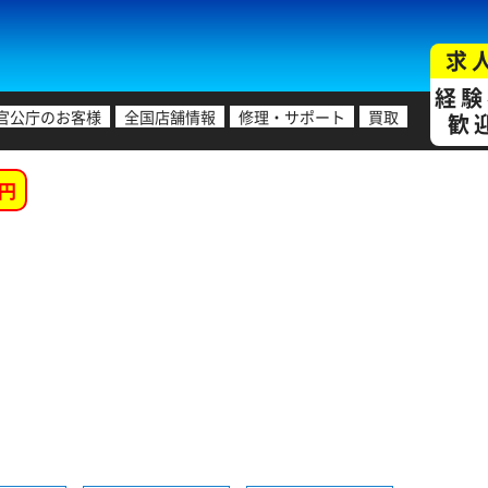
求
経験
官公庁のお客様
全国店舗情報
修理・サポート
買取
歓
円