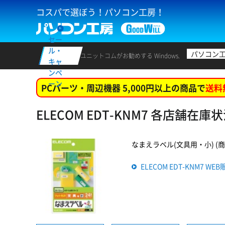
コスパで選ぼう！パソコン工房！
セー
ル・
パソコン
ユニットコムがお勧めする Windows.
キャ
ンペ
ーン
PCパーツ・周辺機器 5,000円以上の商品で
送料
ELECOM EDT-KNM7 各店舗在庫
なまえラベル(文具用・小) (商品番
ELECOM EDT-KNM7 