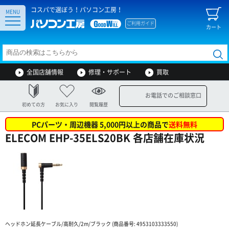
コスパで選ぼう！パソコン工房！
MENU
ご利用ガイド
カート
全国店舗情報
修理・サポート
買取
お電話でのご相談窓口
初めての方
お気に入り
閲覧履歴
PCパーツ・周辺機器 5,000円以上の商品で
送料無料
ELECOM EHP-35ELS20BK 各店舗在庫状況
ヘッドホン延長ケーブル/高耐久/2m/ブラック (商品番号: 4953103333550)