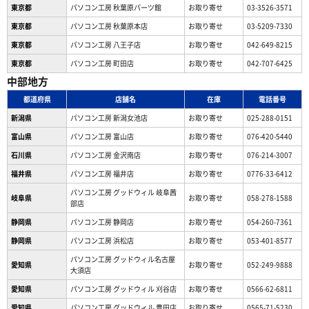
東京都
パソコン工房 秋葉原パーツ館
お取り寄せ
03-3526-3571
東京都
パソコン工房 秋葉原本店
お取り寄せ
03-5209-7330
東京都
パソコン工房 八王子店
お取り寄せ
042-649-8215
東京都
パソコン工房 町田店
お取り寄せ
042-707-6425
中部地方
都道府県
店舗名
在庫
電話番号
新潟県
パソコン工房 新潟女池店
お取り寄せ
025-288-0151
富山県
パソコン工房 富山店
お取り寄せ
076-420-5440
石川県
パソコン工房 金沢南店
お取り寄せ
076-214-3007
福井県
パソコン工房 福井店
お取り寄せ
0776-33-6412
パソコン工房 グッドウィル 岐阜茜
岐阜県
お取り寄せ
058-278-1588
部店
静岡県
パソコン工房 静岡店
お取り寄せ
054-260-7361
静岡県
パソコン工房 浜松店
お取り寄せ
053-401-8577
パソコン工房 グッドウィル名古屋
愛知県
お取り寄せ
052-249-9888
大須店
愛知県
パソコン工房 グッドウィル 刈谷店
お取り寄せ
0566-62-6811
愛知県
パソコン工房 グッドウィル 豊田店
お取り寄せ
0565-71-5230