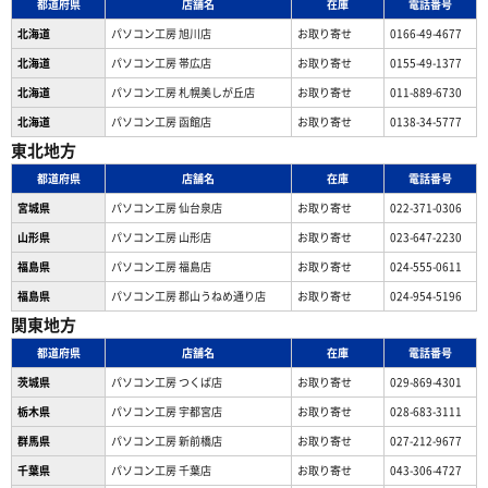
都道府県
店舗名
在庫
電話番号
北海道
パソコン工房 旭川店
お取り寄せ
0166-49-4677
北海道
パソコン工房 帯広店
お取り寄せ
0155-49-1377
北海道
パソコン⼯房 札幌美しが丘店
お取り寄せ
011-889-6730
北海道
パソコン工房 函館店
お取り寄せ
0138-34-5777
東北地方
都道府県
店舗名
在庫
電話番号
宮城県
パソコン工房 仙台泉店
お取り寄せ
022-371-0306
山形県
パソコン工房 山形店
お取り寄せ
023-647-2230
福島県
パソコン工房 福島店
お取り寄せ
024-555-0611
福島県
パソコン工房 郡山うねめ通り店
お取り寄せ
024-954-5196
関東地方
都道府県
店舗名
在庫
電話番号
茨城県
パソコン工房 つくば店
お取り寄せ
029-869-4301
栃木県
パソコン工房 宇都宮店
お取り寄せ
028-683-3111
群馬県
パソコン工房 新前橋店
お取り寄せ
027-212-9677
千葉県
パソコン工房 千葉店
お取り寄せ
043-306-4727