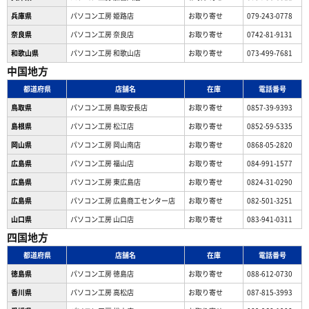
兵庫県
パソコン工房 姫路店
お取り寄せ
079-243-0778
奈良県
パソコン工房 奈良店
お取り寄せ
0742-81-9131
和歌山県
パソコン工房 和歌山店
お取り寄せ
073-499-7681
中国地方
都道府県
店舗名
在庫
電話番号
鳥取県
パソコン工房 鳥取安長店
お取り寄せ
0857-39-9393
島根県
パソコン工房 松江店
お取り寄せ
0852-59-5335
岡山県
パソコン工房 岡山南店
お取り寄せ
0868-05-2820
広島県
パソコン工房 福山店
お取り寄せ
084-991-1577
広島県
パソコン工房 東広島店
お取り寄せ
0824-31-0290
広島県
パソコン工房 広島商工センター店
お取り寄せ
082-501-3251
山口県
パソコン工房 山口店
お取り寄せ
083-941-0311
四国地方
都道府県
店舗名
在庫
電話番号
徳島県
パソコン工房 徳島店
お取り寄せ
088-612-0730
香川県
パソコン工房 高松店
お取り寄せ
087-815-3993