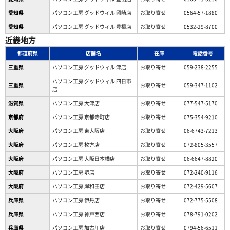
愛知県
パソコン工房 グッドウィル 岡崎店
お取り寄せ
0564-57-1880
愛知県
パソコン工房 グッドウィル 豊橋店
お取り寄せ
0532-29-8700
近畿地方
都道府県
店舗名
在庫
電話番号
三重県
パソコン工房 グッドウィル 津店
お取り寄せ
059-238-2255
パソコン工房 グッドウィル 四日市
三重県
お取り寄せ
059-347-1102
店
滋賀県
パソコン工房 大津店
お取り寄せ
077-547-5170
京都府
パソコン工房 京都寺町店
お取り寄せ
075-354-9210
大阪府
パソコン工房 東大阪店
お取り寄せ
06-6743-7213
大阪府
パソコン工房 枚方店
お取り寄せ
072-805-3557
大阪府
パソコン工房 大阪日本橋店
お取り寄せ
06-6647-8820
大阪府
パソコン工房 堺店
お取り寄せ
072-240-9116
大阪府
パソコン工房 岸和田店
お取り寄せ
072-429-5607
兵庫県
パソコン工房 伊丹店
お取り寄せ
072-775-5508
兵庫県
パソコン工房 神戸西店
お取り寄せ
078-791-0202
兵庫県
パソコン工房 加古川店
お取り寄せ
0794-56-6511