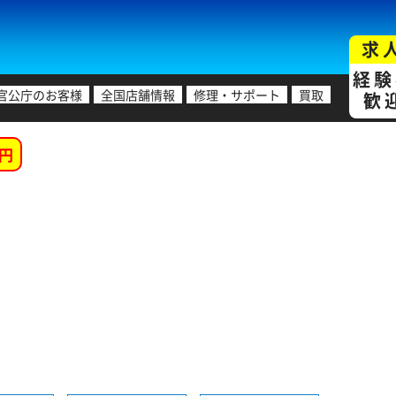
求
経験
官公庁のお客様
全国店舗情報
修理・サポート
買取
歓
円