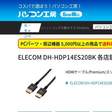
コスパで選ぼう！パソコン工房！
セー
ル・
パソコン
ユニットコムがお勧めする Windows.
キャ
ンペ
ーン
PCパーツ・周辺機器 5,000円以上の商品で
送料
ELECOM DH-HDP14ES20BK 
HDMIケーブル/Premium/スリム
ELECOM DH-HDP14ES