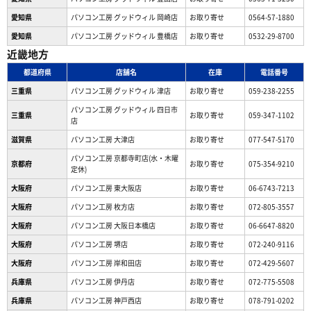
愛知県
パソコン工房 グッドウィル 岡崎店
お取り寄せ
0564-57-1880
愛知県
パソコン工房 グッドウィル 豊橋店
お取り寄せ
0532-29-8700
近畿地方
都道府県
店舗名
在庫
電話番号
三重県
パソコン工房 グッドウィル 津店
お取り寄せ
059-238-2255
パソコン工房 グッドウィル 四日市
三重県
お取り寄せ
059-347-1102
店
滋賀県
パソコン工房 大津店
お取り寄せ
077-547-5170
パソコン工房 京都寺町店(水・木曜
京都府
お取り寄せ
075-354-9210
定休)
大阪府
パソコン工房 東大阪店
お取り寄せ
06-6743-7213
大阪府
パソコン工房 枚方店
お取り寄せ
072-805-3557
大阪府
パソコン工房 大阪日本橋店
お取り寄せ
06-6647-8820
大阪府
パソコン工房 堺店
お取り寄せ
072-240-9116
大阪府
パソコン工房 岸和田店
お取り寄せ
072-429-5607
兵庫県
パソコン工房 伊丹店
お取り寄せ
072-775-5508
兵庫県
パソコン工房 神戸西店
お取り寄せ
078-791-0202