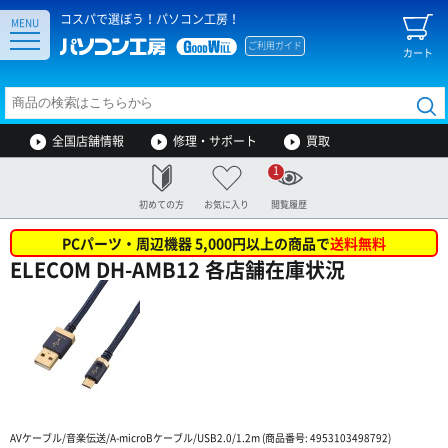
コスパで選ぼう！パソコン工房！
MENU
ご利用ガイド
カート
全国店舗情報
修理・サポート
買取
1
初めての方
お気に入り
閲覧履歴
PCパーツ・周辺機器 5,000円以上の商品で
送料無料
ELECOM DH-AMB12 各店舗在庫状況
AVケーブル/音楽伝送/A-microBケーブル/USB2.0/1.2m (商品番号: 4953103498792)