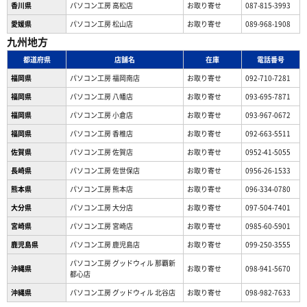
香川県
パソコン工房 高松店
お取り寄せ
087-815-3993
愛媛県
パソコン工房 松山店
お取り寄せ
089-968-1908
九州地方
都道府県
店舗名
在庫
電話番号
福岡県
パソコン工房 福岡南店
お取り寄せ
092-710-7281
福岡県
パソコン工房 八幡店
お取り寄せ
093-695-7871
福岡県
パソコン工房 小倉店
お取り寄せ
093-967-0672
福岡県
パソコン工房 香椎店
お取り寄せ
092-663-5511
佐賀県
パソコン工房 佐賀店
お取り寄せ
0952-41-5055
長崎県
パソコン工房 佐世保店
お取り寄せ
0956-26-1533
熊本県
パソコン工房 熊本店
お取り寄せ
096-334-0780
大分県
パソコン工房 大分店
お取り寄せ
097-504-7401
宮崎県
パソコン工房 宮崎店
お取り寄せ
0985-60-5901
鹿児島県
パソコン工房 鹿児島店
お取り寄せ
099-250-3555
パソコン工房 グッドウィル 那覇新
沖縄県
お取り寄せ
098-941-5670
都心店
沖縄県
パソコン工房 グッドウィル 北谷店
お取り寄せ
098-982-7633