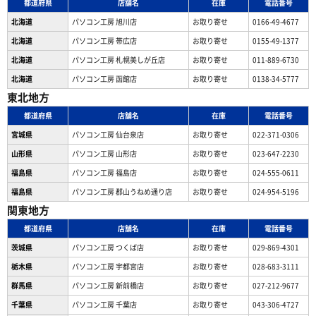
都道府県
店舗名
在庫
電話番号
北海道
パソコン工房 旭川店
お取り寄せ
0166-49-4677
北海道
パソコン工房 帯広店
お取り寄せ
0155-49-1377
北海道
パソコン⼯房 札幌美しが丘店
お取り寄せ
011-889-6730
北海道
パソコン工房 函館店
お取り寄せ
0138-34-5777
東北地方
都道府県
店舗名
在庫
電話番号
宮城県
パソコン工房 仙台泉店
お取り寄せ
022-371-0306
山形県
パソコン工房 山形店
お取り寄せ
023-647-2230
福島県
パソコン工房 福島店
お取り寄せ
024-555-0611
福島県
パソコン工房 郡山うねめ通り店
お取り寄せ
024-954-5196
関東地方
都道府県
店舗名
在庫
電話番号
茨城県
パソコン工房 つくば店
お取り寄せ
029-869-4301
栃木県
パソコン工房 宇都宮店
お取り寄せ
028-683-3111
群馬県
パソコン工房 新前橋店
お取り寄せ
027-212-9677
千葉県
パソコン工房 千葉店
お取り寄せ
043-306-4727