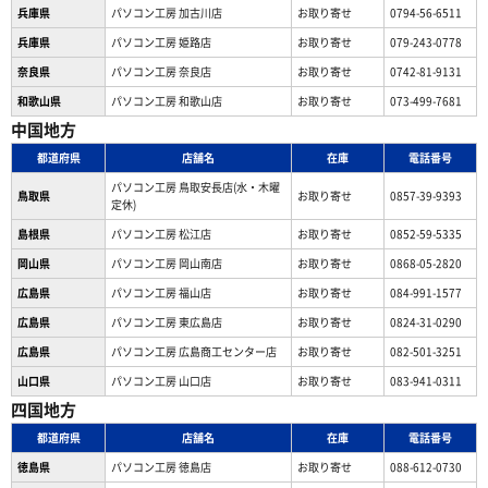
兵庫県
パソコン工房 加古川店
お取り寄せ
0794-56-6511
兵庫県
パソコン工房 姫路店
お取り寄せ
079-243-0778
奈良県
パソコン工房 奈良店
お取り寄せ
0742-81-9131
和歌山県
パソコン工房 和歌山店
お取り寄せ
073-499-7681
中国地方
都道府県
店舗名
在庫
電話番号
パソコン工房 鳥取安長店(水・木曜
鳥取県
お取り寄せ
0857-39-9393
定休)
島根県
パソコン工房 松江店
お取り寄せ
0852-59-5335
岡山県
パソコン工房 岡山南店
お取り寄せ
0868-05-2820
広島県
パソコン工房 福山店
お取り寄せ
084-991-1577
広島県
パソコン工房 東広島店
お取り寄せ
0824-31-0290
広島県
パソコン工房 広島商工センター店
お取り寄せ
082-501-3251
山口県
パソコン工房 山口店
お取り寄せ
083-941-0311
四国地方
都道府県
店舗名
在庫
電話番号
徳島県
パソコン工房 徳島店
お取り寄せ
088-612-0730