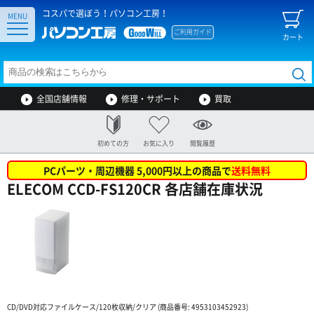
コスパで選ぼう！パソコン工房！
MENU
ご利用ガイド
カート
全国店舗情報
修理・サポート
買取
初めての方
お気に入り
閲覧履歴
PCパーツ・周辺機器 5,000円以上の商品で
送料無料
ELECOM CCD-FS120CR 各店舗在庫状況
CD/DVD対応ファイルケース/120枚収納/クリア (商品番号: 4953103452923)