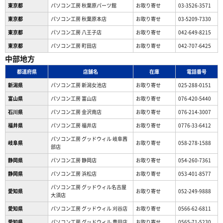
東京都
パソコン工房 秋葉原パーツ館
お取り寄せ
03-3526-3571
東京都
パソコン工房 秋葉原本店
お取り寄せ
03-5209-7330
東京都
パソコン工房 八王子店
お取り寄せ
042-649-8215
東京都
パソコン工房 町田店
お取り寄せ
042-707-6425
中部地方
都道府県
店舗名
在庫
電話番号
新潟県
パソコン工房 新潟女池店
お取り寄せ
025-288-0151
富山県
パソコン工房 富山店
お取り寄せ
076-420-5440
石川県
パソコン工房 金沢南店
お取り寄せ
076-214-3007
福井県
パソコン工房 福井店
お取り寄せ
0776-33-6412
パソコン工房 グッドウィル 岐阜茜
岐阜県
お取り寄せ
058-278-1588
部店
静岡県
パソコン工房 静岡店
お取り寄せ
054-260-7361
静岡県
パソコン工房 浜松店
お取り寄せ
053-401-8577
パソコン工房 グッドウィル名古屋
愛知県
お取り寄せ
052-249-9888
大須店
愛知県
パソコン工房 グッドウィル 刈谷店
お取り寄せ
0566-62-6811
愛知県
パソコン工房 グッドウィル 豊田店
お取り寄せ
0565-71-5230