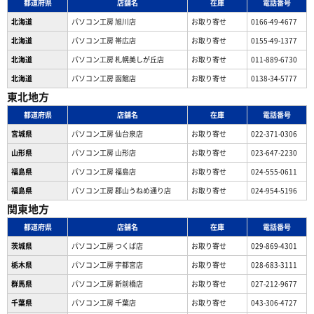
都道府県
店舗名
在庫
電話番号
北海道
パソコン工房 旭川店
お取り寄せ
0166-49-4677
北海道
パソコン工房 帯広店
お取り寄せ
0155-49-1377
北海道
パソコン⼯房 札幌美しが丘店
お取り寄せ
011-889-6730
北海道
パソコン工房 函館店
お取り寄せ
0138-34-5777
東北地方
都道府県
店舗名
在庫
電話番号
宮城県
パソコン工房 仙台泉店
お取り寄せ
022-371-0306
山形県
パソコン工房 山形店
お取り寄せ
023-647-2230
福島県
パソコン工房 福島店
お取り寄せ
024-555-0611
福島県
パソコン工房 郡山うねめ通り店
お取り寄せ
024-954-5196
関東地方
都道府県
店舗名
在庫
電話番号
茨城県
パソコン工房 つくば店
お取り寄せ
029-869-4301
栃木県
パソコン工房 宇都宮店
お取り寄せ
028-683-3111
群馬県
パソコン工房 新前橋店
お取り寄せ
027-212-9677
千葉県
パソコン工房 千葉店
お取り寄せ
043-306-4727