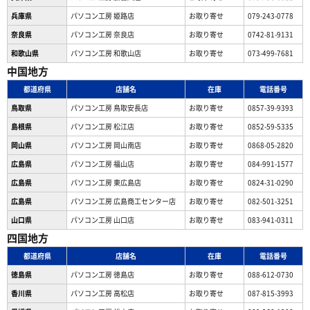
兵庫県
パソコン工房 姫路店
お取り寄せ
079-243-0778
奈良県
パソコン工房 奈良店
お取り寄せ
0742-81-9131
和歌山県
パソコン工房 和歌山店
お取り寄せ
073-499-7681
中国地方
都道府県
店舗名
在庫
電話番号
鳥取県
パソコン工房 鳥取安長店
お取り寄せ
0857-39-9393
島根県
パソコン工房 松江店
お取り寄せ
0852-59-5335
岡山県
パソコン工房 岡山南店
お取り寄せ
0868-05-2820
広島県
パソコン工房 福山店
お取り寄せ
084-991-1577
広島県
パソコン工房 東広島店
お取り寄せ
0824-31-0290
広島県
パソコン工房 広島商工センター店
お取り寄せ
082-501-3251
山口県
パソコン工房 山口店
お取り寄せ
083-941-0311
四国地方
都道府県
店舗名
在庫
電話番号
徳島県
パソコン工房 徳島店
お取り寄せ
088-612-0730
香川県
パソコン工房 高松店
お取り寄せ
087-815-3993