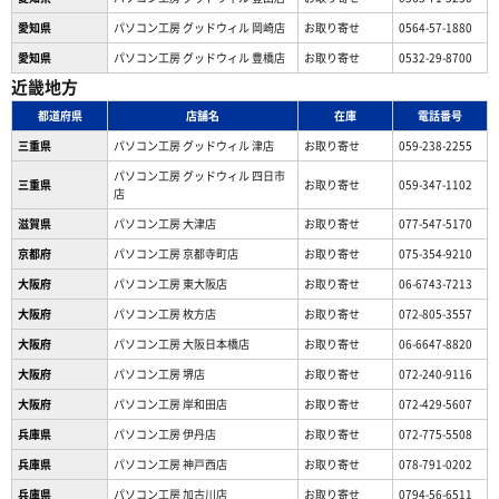
愛知県
パソコン工房 グッドウィル 岡崎店
お取り寄せ
0564-57-1880
愛知県
パソコン工房 グッドウィル 豊橋店
お取り寄せ
0532-29-8700
近畿地方
都道府県
店舗名
在庫
電話番号
三重県
パソコン工房 グッドウィル 津店
お取り寄せ
059-238-2255
パソコン工房 グッドウィル 四日市
三重県
お取り寄せ
059-347-1102
店
滋賀県
パソコン工房 大津店
お取り寄せ
077-547-5170
京都府
パソコン工房 京都寺町店
お取り寄せ
075-354-9210
大阪府
パソコン工房 東大阪店
お取り寄せ
06-6743-7213
大阪府
パソコン工房 枚方店
お取り寄せ
072-805-3557
大阪府
パソコン工房 大阪日本橋店
お取り寄せ
06-6647-8820
大阪府
パソコン工房 堺店
お取り寄せ
072-240-9116
大阪府
パソコン工房 岸和田店
お取り寄せ
072-429-5607
兵庫県
パソコン工房 伊丹店
お取り寄せ
072-775-5508
兵庫県
パソコン工房 神戸西店
お取り寄せ
078-791-0202
兵庫県
パソコン工房 加古川店
お取り寄せ
0794-56-6511