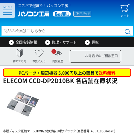
コスパで選ぼう！パソコン工房！
MENU
ご利用ガイド
カート
全国店舗情報
修理・サポート
買取
1
お電話でのご相談窓口
初めての方
お気に入り
閲覧履歴
PCパーツ・周辺機器 5,000円以上の商品で
送料無料
ELECOM CCD-DP2D10BK 各店舗在庫状況
市販ディスク圧縮ケース/DVD/2枚収納/10枚/ブラック (商品番号: 4953103884670)