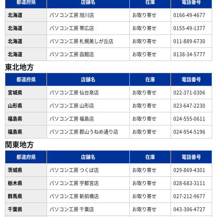
都道府県
店舗名
在庫
電話番号
北海道
パソコン工房 旭川店
お取り寄せ
0166-49-4677
北海道
パソコン工房 帯広店
お取り寄せ
0155-49-1377
北海道
パソコン⼯房 札幌美しが丘店
お取り寄せ
011-889-6730
北海道
パソコン工房 函館店
お取り寄せ
0138-34-5777
東北地方
都道府県
店舗名
在庫
電話番号
宮城県
パソコン工房 仙台泉店
お取り寄せ
022-371-0306
山形県
パソコン工房 山形店
お取り寄せ
023-647-2230
福島県
パソコン工房 福島店
お取り寄せ
024-555-0611
福島県
パソコン工房 郡山うねめ通り店
お取り寄せ
024-954-5196
関東地方
都道府県
店舗名
在庫
電話番号
茨城県
パソコン工房 つくば店
お取り寄せ
029-869-4301
栃木県
パソコン工房 宇都宮店
お取り寄せ
028-683-3111
群馬県
パソコン工房 新前橋店
お取り寄せ
027-212-9677
千葉県
パソコン工房 千葉店
お取り寄せ
043-306-4727