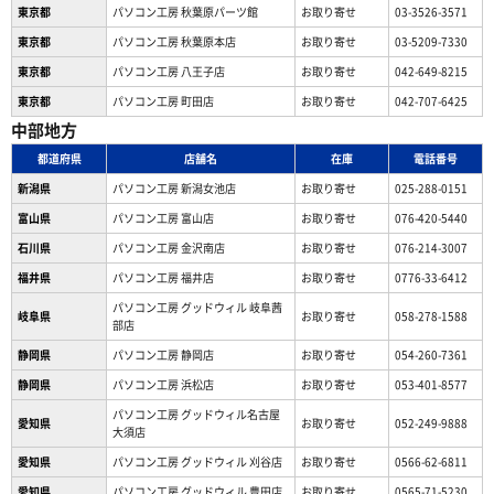
東京都
パソコン工房 秋葉原パーツ館
お取り寄せ
03-3526-3571
東京都
パソコン工房 秋葉原本店
お取り寄せ
03-5209-7330
東京都
パソコン工房 八王子店
お取り寄せ
042-649-8215
東京都
パソコン工房 町田店
お取り寄せ
042-707-6425
中部地方
都道府県
店舗名
在庫
電話番号
新潟県
パソコン工房 新潟女池店
お取り寄せ
025-288-0151
富山県
パソコン工房 富山店
お取り寄せ
076-420-5440
石川県
パソコン工房 金沢南店
お取り寄せ
076-214-3007
福井県
パソコン工房 福井店
お取り寄せ
0776-33-6412
パソコン工房 グッドウィル 岐阜茜
岐阜県
お取り寄せ
058-278-1588
部店
静岡県
パソコン工房 静岡店
お取り寄せ
054-260-7361
静岡県
パソコン工房 浜松店
お取り寄せ
053-401-8577
パソコン工房 グッドウィル名古屋
愛知県
お取り寄せ
052-249-9888
大須店
愛知県
パソコン工房 グッドウィル 刈谷店
お取り寄せ
0566-62-6811
愛知県
パソコン工房 グッドウィル 豊田店
お取り寄せ
0565-71-5230