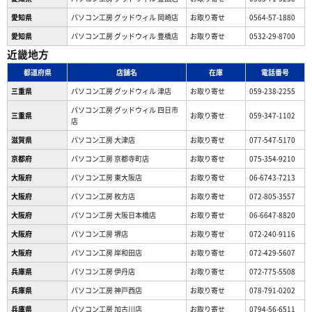
愛知県
パソコン工房 グッドウィル 岡崎店
お取り寄せ
0564-57-1880
愛知県
パソコン工房 グッドウィル 豊橋店
お取り寄せ
0532-29-8700
近畿地方
都道府県
店舗名
在庫
電話番号
三重県
パソコン工房 グッドウィル 津店
お取り寄せ
059-238-2255
パソコン工房 グッドウィル 四日市
三重県
お取り寄せ
059-347-1102
店
滋賀県
パソコン工房 大津店
お取り寄せ
077-547-5170
京都府
パソコン工房 京都寺町店
お取り寄せ
075-354-9210
大阪府
パソコン工房 東大阪店
お取り寄せ
06-6743-7213
大阪府
パソコン工房 枚方店
お取り寄せ
072-805-3557
大阪府
パソコン工房 大阪日本橋店
お取り寄せ
06-6647-8820
大阪府
パソコン工房 堺店
お取り寄せ
072-240-9116
大阪府
パソコン工房 岸和田店
お取り寄せ
072-429-5607
兵庫県
パソコン工房 伊丹店
お取り寄せ
072-775-5508
兵庫県
パソコン工房 神戸西店
お取り寄せ
078-791-0202
兵庫県
パソコン工房 加古川店
お取り寄せ
0794-56-6511