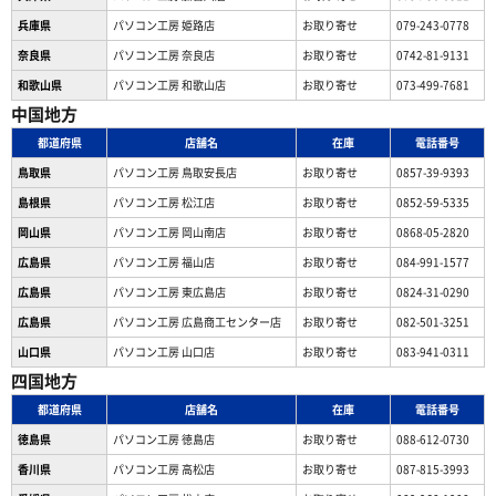
兵庫県
パソコン工房 姫路店
お取り寄せ
079-243-0778
奈良県
パソコン工房 奈良店
お取り寄せ
0742-81-9131
和歌山県
パソコン工房 和歌山店
お取り寄せ
073-499-7681
中国地方
都道府県
店舗名
在庫
電話番号
鳥取県
パソコン工房 鳥取安長店
お取り寄せ
0857-39-9393
島根県
パソコン工房 松江店
お取り寄せ
0852-59-5335
岡山県
パソコン工房 岡山南店
お取り寄せ
0868-05-2820
広島県
パソコン工房 福山店
お取り寄せ
084-991-1577
広島県
パソコン工房 東広島店
お取り寄せ
0824-31-0290
広島県
パソコン工房 広島商工センター店
お取り寄せ
082-501-3251
山口県
パソコン工房 山口店
お取り寄せ
083-941-0311
四国地方
都道府県
店舗名
在庫
電話番号
徳島県
パソコン工房 徳島店
お取り寄せ
088-612-0730
香川県
パソコン工房 高松店
お取り寄せ
087-815-3993