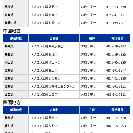
兵庫県
パソコン工房 姫路店
お取り寄せ
079-243-0778
奈良県
パソコン工房 奈良店
お取り寄せ
0742-81-9131
和歌山県
パソコン工房 和歌山店
お取り寄せ
073-499-7681
中国地方
都道府県
店舗名
在庫
電話番号
鳥取県
パソコン工房 鳥取安長店
お取り寄せ
0857-39-9393
島根県
パソコン工房 松江店
お取り寄せ
0852-59-5335
岡山県
パソコン工房 岡山南店
お取り寄せ
0868-05-2820
広島県
パソコン工房 福山店
お取り寄せ
084-991-1577
広島県
パソコン工房 東広島店
お取り寄せ
0824-31-0290
広島県
パソコン工房 広島商工センター店
お取り寄せ
082-501-3251
山口県
パソコン工房 山口店
お取り寄せ
083-941-0311
四国地方
都道府県
店舗名
在庫
電話番号
徳島県
パソコン工房 徳島店
お取り寄せ
088-612-0730
香川県
パソコン工房 高松店
お取り寄せ
087-815-3993