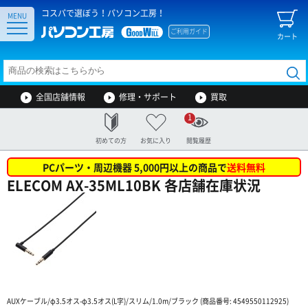
コスパで選ぼう！パソコン工房！
MENU
ご利用ガイド
カート
全国店舗情報
修理・サポート
買取
1
初めての方
お気に入り
閲覧履歴
PCパーツ・周辺機器 5,000円以上の商品で
送料無料
ELECOM AX-35ML10BK 各店舗在庫状況
AUXケーブル/φ3.5オス-φ3.5オス(L字)/スリム/1.0m/ブラック (商品番号: 4549550112925)