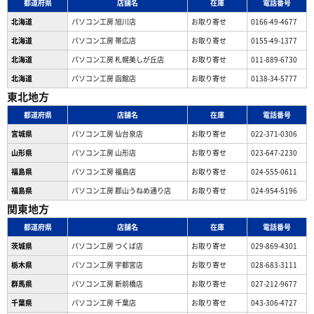
都道府県
店舗名
在庫
電話番号
北海道
パソコン工房 旭川店
お取り寄せ
0166-49-4677
北海道
パソコン工房 帯広店
お取り寄せ
0155-49-1377
北海道
パソコン⼯房 札幌美しが丘店
お取り寄せ
011-889-6730
北海道
パソコン工房 函館店
お取り寄せ
0138-34-5777
東北地方
都道府県
店舗名
在庫
電話番号
宮城県
パソコン工房 仙台泉店
お取り寄せ
022-371-0306
山形県
パソコン工房 山形店
お取り寄せ
023-647-2230
福島県
パソコン工房 福島店
お取り寄せ
024-555-0611
福島県
パソコン工房 郡山うねめ通り店
お取り寄せ
024-954-5196
関東地方
都道府県
店舗名
在庫
電話番号
茨城県
パソコン工房 つくば店
お取り寄せ
029-869-4301
栃木県
パソコン工房 宇都宮店
お取り寄せ
028-683-3111
群馬県
パソコン工房 新前橋店
お取り寄せ
027-212-9677
千葉県
パソコン工房 千葉店
お取り寄せ
043-306-4727