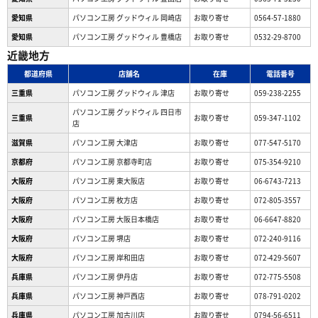
愛知県
パソコン工房 グッドウィル 岡崎店
お取り寄せ
0564-57-1880
愛知県
パソコン工房 グッドウィル 豊橋店
お取り寄せ
0532-29-8700
近畿地方
都道府県
店舗名
在庫
電話番号
三重県
パソコン工房 グッドウィル 津店
お取り寄せ
059-238-2255
パソコン工房 グッドウィル 四日市
三重県
お取り寄せ
059-347-1102
店
滋賀県
パソコン工房 大津店
お取り寄せ
077-547-5170
京都府
パソコン工房 京都寺町店
お取り寄せ
075-354-9210
大阪府
パソコン工房 東大阪店
お取り寄せ
06-6743-7213
大阪府
パソコン工房 枚方店
お取り寄せ
072-805-3557
大阪府
パソコン工房 大阪日本橋店
お取り寄せ
06-6647-8820
大阪府
パソコン工房 堺店
お取り寄せ
072-240-9116
大阪府
パソコン工房 岸和田店
お取り寄せ
072-429-5607
兵庫県
パソコン工房 伊丹店
お取り寄せ
072-775-5508
兵庫県
パソコン工房 神戸西店
お取り寄せ
078-791-0202
兵庫県
パソコン工房 加古川店
お取り寄せ
0794-56-6511