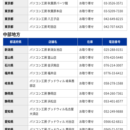
東京都
パソコン工房 秋葉原パーツ館
お取り寄せ
03-3526-3571
東京都
パソコン工房 秋葉原本店
お取り寄せ
03-5209-7330
東京都
パソコン工房 八王子店
お取り寄せ
042-649-8215
東京都
パソコン工房 町田店
お取り寄せ
042-707-6425
中部地方
都道府県
店舗名
在庫
電話番号
新潟県
パソコン工房 新潟女池店
お取り寄せ
025-288-0151
富山県
パソコン工房 富山店
お取り寄せ
076-420-5440
石川県
パソコン工房 金沢南店
お取り寄せ
076-214-3007
福井県
パソコン工房 福井店
お取り寄せ
0776-33-6412
パソコン工房 グッドウィル 岐阜茜
岐阜県
お取り寄せ
058-278-1588
部店
静岡県
パソコン工房 静岡店
お取り寄せ
054-260-7361
静岡県
パソコン工房 浜松店
お取り寄せ
053-401-8577
パソコン工房 グッドウィル名古屋
愛知県
お取り寄せ
052-249-9888
大須店
愛知県
パソコン工房 グッドウィル 刈谷店
お取り寄せ
0566-62-6811
愛知県
パソコン工房 グッドウィル 豊田店
お取り寄せ
0565-71-5230