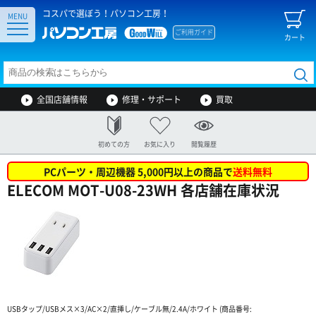
コスパで選ぼう！パソコン工房！
MENU
ご利用ガイド
カート
全国店舗情報
修理・サポート
買取
初めての方
お気に入り
閲覧履歴
PCパーツ・周辺機器 5,000円以上の商品で
送料無料
ELECOM MOT-U08-23WH 各店舗在庫状況
USBタップ/USBメス×3/AC×2/直挿し/ケーブル無/2.4A/ホワイト (商品番号: