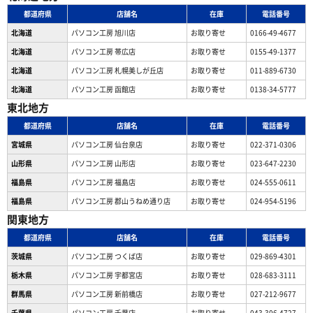
都道府県
店舗名
在庫
電話番号
北海道
パソコン工房 旭川店
お取り寄せ
0166-49-4677
北海道
パソコン工房 帯広店
お取り寄せ
0155-49-1377
北海道
パソコン⼯房 札幌美しが丘店
お取り寄せ
011-889-6730
北海道
パソコン工房 函館店
お取り寄せ
0138-34-5777
東北地方
都道府県
店舗名
在庫
電話番号
宮城県
パソコン工房 仙台泉店
お取り寄せ
022-371-0306
山形県
パソコン工房 山形店
お取り寄せ
023-647-2230
福島県
パソコン工房 福島店
お取り寄せ
024-555-0611
福島県
パソコン工房 郡山うねめ通り店
お取り寄せ
024-954-5196
関東地方
都道府県
店舗名
在庫
電話番号
茨城県
パソコン工房 つくば店
お取り寄せ
029-869-4301
栃木県
パソコン工房 宇都宮店
お取り寄せ
028-683-3111
群馬県
パソコン工房 新前橋店
お取り寄せ
027-212-9677
千葉県
パソコン工房 千葉店
お取り寄せ
043-306-4727