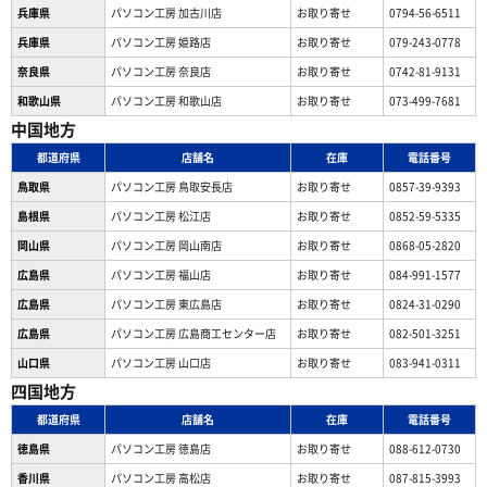
兵庫県
パソコン工房 加古川店
お取り寄せ
0794-56-6511
兵庫県
パソコン工房 姫路店
お取り寄せ
079-243-0778
奈良県
パソコン工房 奈良店
お取り寄せ
0742-81-9131
和歌山県
パソコン工房 和歌山店
お取り寄せ
073-499-7681
中国地方
都道府県
店舗名
在庫
電話番号
鳥取県
パソコン工房 鳥取安長店
お取り寄せ
0857-39-9393
島根県
パソコン工房 松江店
お取り寄せ
0852-59-5335
岡山県
パソコン工房 岡山南店
お取り寄せ
0868-05-2820
広島県
パソコン工房 福山店
お取り寄せ
084-991-1577
広島県
パソコン工房 東広島店
お取り寄せ
0824-31-0290
広島県
パソコン工房 広島商工センター店
お取り寄せ
082-501-3251
山口県
パソコン工房 山口店
お取り寄せ
083-941-0311
四国地方
都道府県
店舗名
在庫
電話番号
徳島県
パソコン工房 徳島店
お取り寄せ
088-612-0730
香川県
パソコン工房 高松店
お取り寄せ
087-815-3993