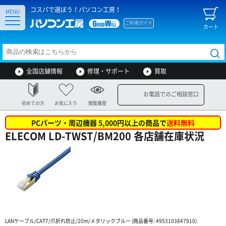
コスパで選ぼう！パソコン工房！
MENU
ご利用ガイド
カート
全国店舗情報
修理・サポート
買取
お電話でのご相談窓口
初めての方
お気に入り
閲覧履歴
PCパーツ・周辺機器 5,000円以上の商品で
送料無料
ELECOM LD-TWST/BM200 各店舗在庫状況
LANケーブル/CAT7/爪折れ防止/20m/メタリックブルー (商品番号: 4953103847910)