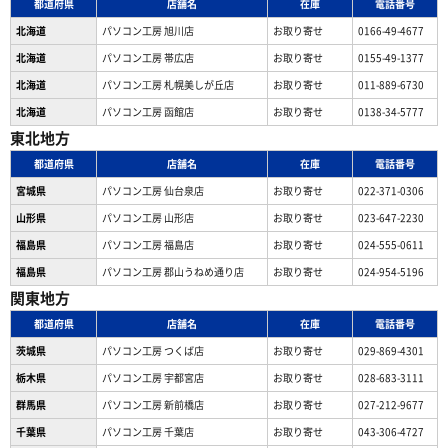
都道府県
店舗名
在庫
電話番号
北海道
パソコン工房 旭川店
お取り寄せ
0166-49-4677
北海道
パソコン工房 帯広店
お取り寄せ
0155-49-1377
北海道
パソコン⼯房 札幌美しが丘店
お取り寄せ
011-889-6730
北海道
パソコン工房 函館店
お取り寄せ
0138-34-5777
東北地方
都道府県
店舗名
在庫
電話番号
宮城県
パソコン工房 仙台泉店
お取り寄せ
022-371-0306
山形県
パソコン工房 山形店
お取り寄せ
023-647-2230
福島県
パソコン工房 福島店
お取り寄せ
024-555-0611
福島県
パソコン工房 郡山うねめ通り店
お取り寄せ
024-954-5196
関東地方
都道府県
店舗名
在庫
電話番号
茨城県
パソコン工房 つくば店
お取り寄せ
029-869-4301
栃木県
パソコン工房 宇都宮店
お取り寄せ
028-683-3111
群馬県
パソコン工房 新前橋店
お取り寄せ
027-212-9677
千葉県
パソコン工房 千葉店
お取り寄せ
043-306-4727