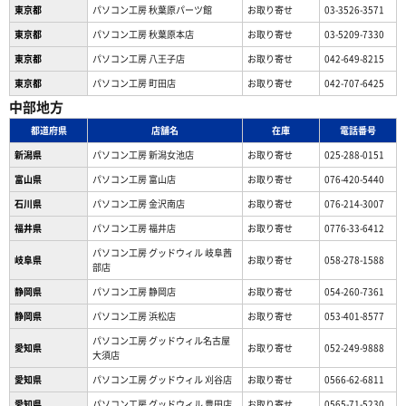
東京都
パソコン工房 秋葉原パーツ館
お取り寄せ
03-3526-3571
東京都
パソコン工房 秋葉原本店
お取り寄せ
03-5209-7330
東京都
パソコン工房 八王子店
お取り寄せ
042-649-8215
東京都
パソコン工房 町田店
お取り寄せ
042-707-6425
中部地方
都道府県
店舗名
在庫
電話番号
新潟県
パソコン工房 新潟女池店
お取り寄せ
025-288-0151
富山県
パソコン工房 富山店
お取り寄せ
076-420-5440
石川県
パソコン工房 金沢南店
お取り寄せ
076-214-3007
福井県
パソコン工房 福井店
お取り寄せ
0776-33-6412
パソコン工房 グッドウィル 岐阜茜
岐阜県
お取り寄せ
058-278-1588
部店
静岡県
パソコン工房 静岡店
お取り寄せ
054-260-7361
静岡県
パソコン工房 浜松店
お取り寄せ
053-401-8577
パソコン工房 グッドウィル名古屋
愛知県
お取り寄せ
052-249-9888
大須店
愛知県
パソコン工房 グッドウィル 刈谷店
お取り寄せ
0566-62-6811
愛知県
パソコン工房 グッドウィル 豊田店
お取り寄せ
0565-71-5230