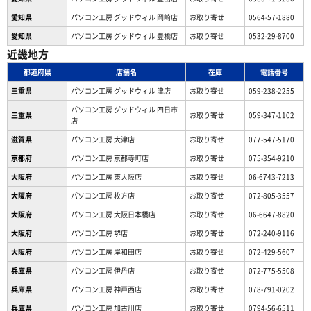
愛知県
パソコン工房 グッドウィル 岡崎店
お取り寄せ
0564-57-1880
愛知県
パソコン工房 グッドウィル 豊橋店
お取り寄せ
0532-29-8700
近畿地方
都道府県
店舗名
在庫
電話番号
三重県
パソコン工房 グッドウィル 津店
お取り寄せ
059-238-2255
パソコン工房 グッドウィル 四日市
三重県
お取り寄せ
059-347-1102
店
滋賀県
パソコン工房 大津店
お取り寄せ
077-547-5170
京都府
パソコン工房 京都寺町店
お取り寄せ
075-354-9210
大阪府
パソコン工房 東大阪店
お取り寄せ
06-6743-7213
大阪府
パソコン工房 枚方店
お取り寄せ
072-805-3557
大阪府
パソコン工房 大阪日本橋店
お取り寄せ
06-6647-8820
大阪府
パソコン工房 堺店
お取り寄せ
072-240-9116
大阪府
パソコン工房 岸和田店
お取り寄せ
072-429-5607
兵庫県
パソコン工房 伊丹店
お取り寄せ
072-775-5508
兵庫県
パソコン工房 神戸西店
お取り寄せ
078-791-0202
兵庫県
パソコン工房 加古川店
お取り寄せ
0794-56-6511