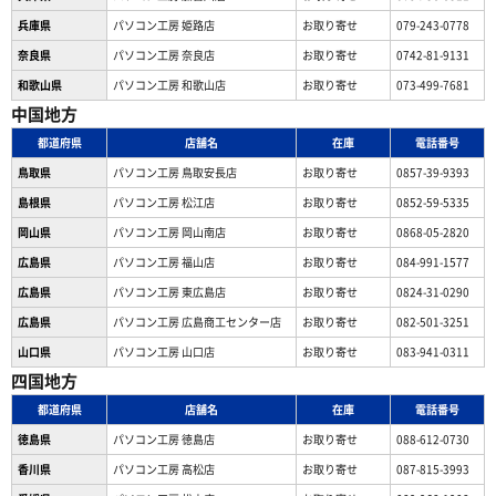
兵庫県
パソコン工房 姫路店
お取り寄せ
079-243-0778
奈良県
パソコン工房 奈良店
お取り寄せ
0742-81-9131
和歌山県
パソコン工房 和歌山店
お取り寄せ
073-499-7681
中国地方
都道府県
店舗名
在庫
電話番号
鳥取県
パソコン工房 鳥取安長店
お取り寄せ
0857-39-9393
島根県
パソコン工房 松江店
お取り寄せ
0852-59-5335
岡山県
パソコン工房 岡山南店
お取り寄せ
0868-05-2820
広島県
パソコン工房 福山店
お取り寄せ
084-991-1577
広島県
パソコン工房 東広島店
お取り寄せ
0824-31-0290
広島県
パソコン工房 広島商工センター店
お取り寄せ
082-501-3251
山口県
パソコン工房 山口店
お取り寄せ
083-941-0311
四国地方
都道府県
店舗名
在庫
電話番号
徳島県
パソコン工房 徳島店
お取り寄せ
088-612-0730
香川県
パソコン工房 高松店
お取り寄せ
087-815-3993