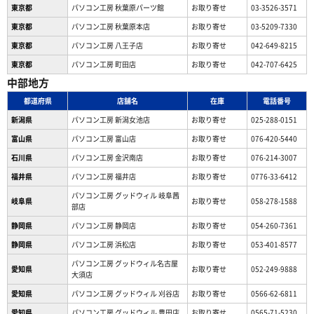
東京都
パソコン工房 秋葉原パーツ館
お取り寄せ
03-3526-3571
東京都
パソコン工房 秋葉原本店
お取り寄せ
03-5209-7330
東京都
パソコン工房 八王子店
お取り寄せ
042-649-8215
東京都
パソコン工房 町田店
お取り寄せ
042-707-6425
中部地方
都道府県
店舗名
在庫
電話番号
新潟県
パソコン工房 新潟女池店
お取り寄せ
025-288-0151
富山県
パソコン工房 富山店
お取り寄せ
076-420-5440
石川県
パソコン工房 金沢南店
お取り寄せ
076-214-3007
福井県
パソコン工房 福井店
お取り寄せ
0776-33-6412
パソコン工房 グッドウィル 岐阜茜
岐阜県
お取り寄せ
058-278-1588
部店
静岡県
パソコン工房 静岡店
お取り寄せ
054-260-7361
静岡県
パソコン工房 浜松店
お取り寄せ
053-401-8577
パソコン工房 グッドウィル名古屋
愛知県
お取り寄せ
052-249-9888
大須店
愛知県
パソコン工房 グッドウィル 刈谷店
お取り寄せ
0566-62-6811
愛知県
パソコン工房 グッドウィル 豊田店
お取り寄せ
0565-71-5230