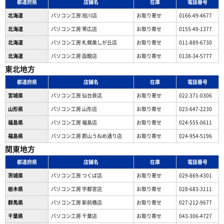
都道府県
店舗名
在庫
電話番号
北海道
パソコン工房 旭川店
お取り寄せ
0166-49-4677
北海道
パソコン工房 帯広店
お取り寄せ
0155-49-1377
北海道
パソコン⼯房 札幌美しが丘店
お取り寄せ
011-889-6730
北海道
パソコン工房 函館店
お取り寄せ
0138-34-5777
東北地方
都道府県
店舗名
在庫
電話番号
宮城県
パソコン工房 仙台泉店
お取り寄せ
022-371-0306
山形県
パソコン工房 山形店
お取り寄せ
023-647-2230
福島県
パソコン工房 福島店
お取り寄せ
024-555-0611
福島県
パソコン工房 郡山うねめ通り店
お取り寄せ
024-954-5196
関東地方
都道府県
店舗名
在庫
電話番号
茨城県
パソコン工房 つくば店
お取り寄せ
029-869-4301
栃木県
パソコン工房 宇都宮店
お取り寄せ
028-683-3111
群馬県
パソコン工房 新前橋店
お取り寄せ
027-212-9677
千葉県
パソコン工房 千葉店
お取り寄せ
043-306-4727