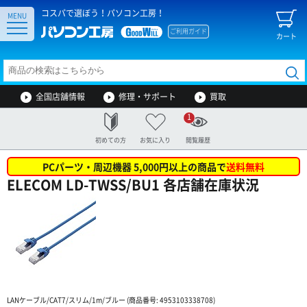
コスパで選ぼう！パソコン工房！
MENU
ご利用ガイド
カート
全国店舗情報
修理・サポート
買取
1
初めての方
お気に入り
閲覧履歴
PCパーツ・周辺機器 5,000円以上の商品で
送料無料
ELECOM LD-TWSS/BU1 各店舗在庫状況
LANケーブル/CAT7/スリム/1m/ブルー (商品番号: 4953103338708)