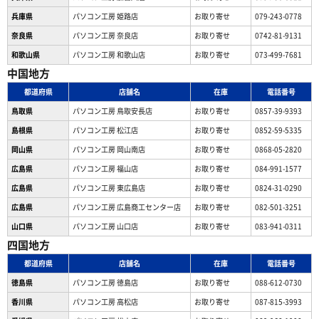
兵庫県
パソコン工房 姫路店
お取り寄せ
079-243-0778
奈良県
パソコン工房 奈良店
お取り寄せ
0742-81-9131
和歌山県
パソコン工房 和歌山店
お取り寄せ
073-499-7681
中国地方
都道府県
店舗名
在庫
電話番号
鳥取県
パソコン工房 鳥取安長店
お取り寄せ
0857-39-9393
島根県
パソコン工房 松江店
お取り寄せ
0852-59-5335
岡山県
パソコン工房 岡山南店
お取り寄せ
0868-05-2820
広島県
パソコン工房 福山店
お取り寄せ
084-991-1577
広島県
パソコン工房 東広島店
お取り寄せ
0824-31-0290
広島県
パソコン工房 広島商工センター店
お取り寄せ
082-501-3251
山口県
パソコン工房 山口店
お取り寄せ
083-941-0311
四国地方
都道府県
店舗名
在庫
電話番号
徳島県
パソコン工房 徳島店
お取り寄せ
088-612-0730
香川県
パソコン工房 高松店
お取り寄せ
087-815-3993