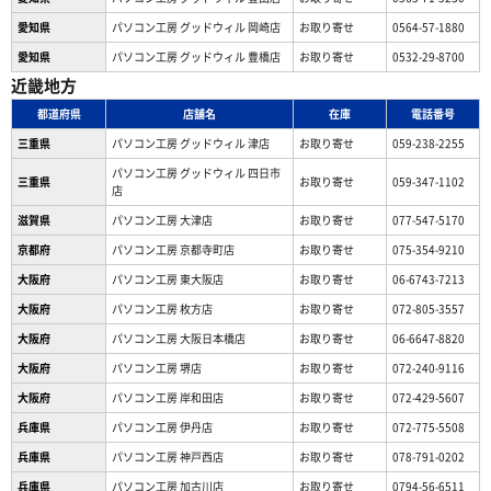
愛知県
パソコン工房 グッドウィル 岡崎店
お取り寄せ
0564-57-1880
愛知県
パソコン工房 グッドウィル 豊橋店
お取り寄せ
0532-29-8700
近畿地方
都道府県
店舗名
在庫
電話番号
三重県
パソコン工房 グッドウィル 津店
お取り寄せ
059-238-2255
パソコン工房 グッドウィル 四日市
三重県
お取り寄せ
059-347-1102
店
滋賀県
パソコン工房 大津店
お取り寄せ
077-547-5170
京都府
パソコン工房 京都寺町店
お取り寄せ
075-354-9210
大阪府
パソコン工房 東大阪店
お取り寄せ
06-6743-7213
大阪府
パソコン工房 枚方店
お取り寄せ
072-805-3557
大阪府
パソコン工房 大阪日本橋店
お取り寄せ
06-6647-8820
大阪府
パソコン工房 堺店
お取り寄せ
072-240-9116
大阪府
パソコン工房 岸和田店
お取り寄せ
072-429-5607
兵庫県
パソコン工房 伊丹店
お取り寄せ
072-775-5508
兵庫県
パソコン工房 神戸西店
お取り寄せ
078-791-0202
兵庫県
パソコン工房 加古川店
お取り寄せ
0794-56-6511