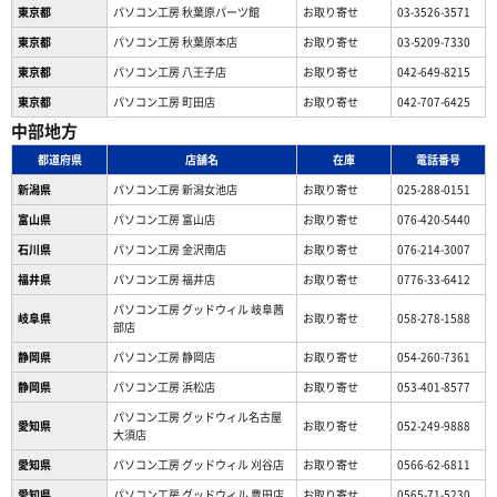
東京都
パソコン工房 秋葉原パーツ館
お取り寄せ
03-3526-3571
東京都
パソコン工房 秋葉原本店
お取り寄せ
03-5209-7330
東京都
パソコン工房 八王子店
お取り寄せ
042-649-8215
東京都
パソコン工房 町田店
お取り寄せ
042-707-6425
中部地方
都道府県
店舗名
在庫
電話番号
新潟県
パソコン工房 新潟女池店
お取り寄せ
025-288-0151
富山県
パソコン工房 富山店
お取り寄せ
076-420-5440
石川県
パソコン工房 金沢南店
お取り寄せ
076-214-3007
福井県
パソコン工房 福井店
お取り寄せ
0776-33-6412
パソコン工房 グッドウィル 岐阜茜
岐阜県
お取り寄せ
058-278-1588
部店
静岡県
パソコン工房 静岡店
お取り寄せ
054-260-7361
静岡県
パソコン工房 浜松店
お取り寄せ
053-401-8577
パソコン工房 グッドウィル名古屋
愛知県
お取り寄せ
052-249-9888
大須店
愛知県
パソコン工房 グッドウィル 刈谷店
お取り寄せ
0566-62-6811
愛知県
パソコン工房 グッドウィル 豊田店
お取り寄せ
0565-71-5230