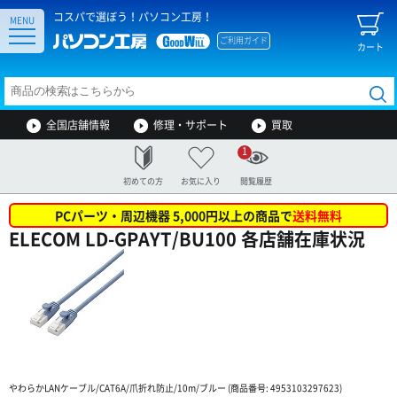
コスパで選ぼう！パソコン工房！
MENU
ご利用ガイド
カート
全国店舗情報
修理・サポート
買取
1
初めての方
お気に入り
閲覧履歴
PCパーツ・周辺機器 5,000円以上の商品で
送料無料
ELECOM LD-GPAYT/BU100 各店舗在庫状況
やわらかLANケーブル/CAT6A/爪折れ防止/10m/ブルー (商品番号: 4953103297623)