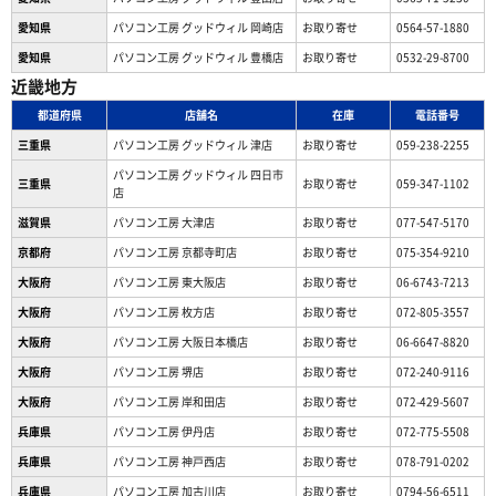
愛知県
パソコン工房 グッドウィル 岡崎店
お取り寄せ
0564-57-1880
愛知県
パソコン工房 グッドウィル 豊橋店
お取り寄せ
0532-29-8700
近畿地方
都道府県
店舗名
在庫
電話番号
三重県
パソコン工房 グッドウィル 津店
お取り寄せ
059-238-2255
パソコン工房 グッドウィル 四日市
三重県
お取り寄せ
059-347-1102
店
滋賀県
パソコン工房 大津店
お取り寄せ
077-547-5170
京都府
パソコン工房 京都寺町店
お取り寄せ
075-354-9210
大阪府
パソコン工房 東大阪店
お取り寄せ
06-6743-7213
大阪府
パソコン工房 枚方店
お取り寄せ
072-805-3557
大阪府
パソコン工房 大阪日本橋店
お取り寄せ
06-6647-8820
大阪府
パソコン工房 堺店
お取り寄せ
072-240-9116
大阪府
パソコン工房 岸和田店
お取り寄せ
072-429-5607
兵庫県
パソコン工房 伊丹店
お取り寄せ
072-775-5508
兵庫県
パソコン工房 神戸西店
お取り寄せ
078-791-0202
兵庫県
パソコン工房 加古川店
お取り寄せ
0794-56-6511