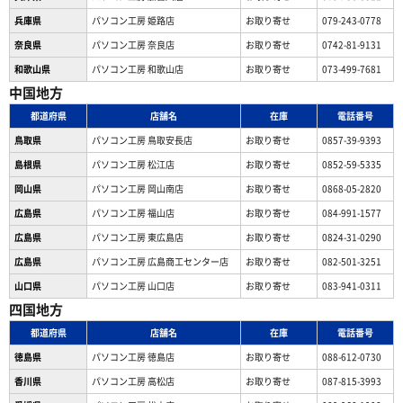
兵庫県
パソコン工房 姫路店
お取り寄せ
079-243-0778
奈良県
パソコン工房 奈良店
お取り寄せ
0742-81-9131
和歌山県
パソコン工房 和歌山店
お取り寄せ
073-499-7681
中国地方
都道府県
店舗名
在庫
電話番号
鳥取県
パソコン工房 鳥取安長店
お取り寄せ
0857-39-9393
島根県
パソコン工房 松江店
お取り寄せ
0852-59-5335
岡山県
パソコン工房 岡山南店
お取り寄せ
0868-05-2820
広島県
パソコン工房 福山店
お取り寄せ
084-991-1577
広島県
パソコン工房 東広島店
お取り寄せ
0824-31-0290
広島県
パソコン工房 広島商工センター店
お取り寄せ
082-501-3251
山口県
パソコン工房 山口店
お取り寄せ
083-941-0311
四国地方
都道府県
店舗名
在庫
電話番号
徳島県
パソコン工房 徳島店
お取り寄せ
088-612-0730
香川県
パソコン工房 高松店
お取り寄せ
087-815-3993