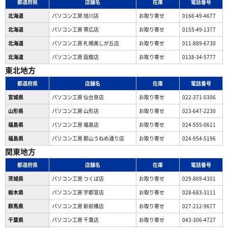
都道府県
店舗名
在庫
電話番号
北海道
パソコン工房 旭川店
お取り寄せ
0166-49-4677
北海道
パソコン工房 帯広店
お取り寄せ
0155-49-1377
北海道
パソコン⼯房 札幌美しが丘店
お取り寄せ
011-889-6730
北海道
パソコン工房 函館店
お取り寄せ
0138-34-5777
東北地方
都道府県
店舗名
在庫
電話番号
宮城県
パソコン工房 仙台泉店
お取り寄せ
022-371-0306
山形県
パソコン工房 山形店
お取り寄せ
023-647-2230
福島県
パソコン工房 福島店
お取り寄せ
024-555-0611
福島県
パソコン工房 郡山うねめ通り店
お取り寄せ
024-954-5196
関東地方
都道府県
店舗名
在庫
電話番号
茨城県
パソコン工房 つくば店
お取り寄せ
029-869-4301
栃木県
パソコン工房 宇都宮店
お取り寄せ
028-683-3111
群馬県
パソコン工房 新前橋店
お取り寄せ
027-212-9677
千葉県
パソコン工房 千葉店
お取り寄せ
043-306-4727