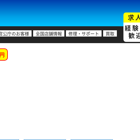
求
経験
官公庁のお客様
全国店舗情報
修理・サポート
買取
歓
円