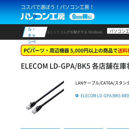
コスパで選ぼう！パソコン工房！
セー
ル・
パソコン
ユニットコムがお勧めする Windows.
キャ
ンペ
ーン
PCパーツ・周辺機器 5,000円以上の商品で
送料
ELECOM LD-GPA/BK5 各店舗在
LANケーブル/CAT6A/スタンダー
ELECOM LD-GPA/BK5