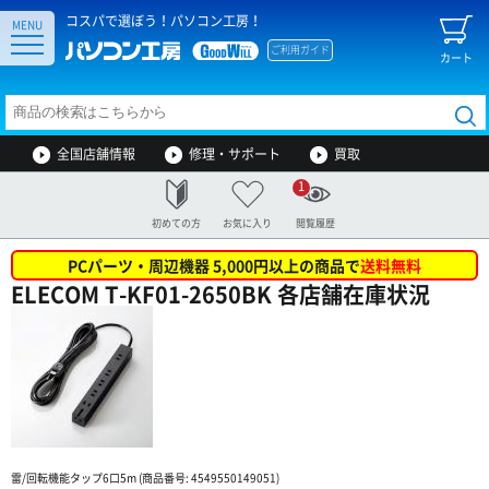
コスパで選ぼう！パソコン工房！
MENU
ご利用ガイド
カート
全国店舗情報
修理・サポート
買取
1
初めての方
お気に入り
閲覧履歴
PCパーツ・周辺機器 5,000円以上の商品で
送料無料
ELECOM T-KF01-2650BK 各店舗在庫状況
雷/回転機能タップ6口5m (商品番号: 4549550149051)