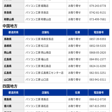
兵庫県
パソコン工房 姫路店
お取り寄せ
079-243-0778
奈良県
パソコン工房 奈良店
お取り寄せ
0742-81-9131
和歌山県
パソコン工房 和歌山店
お取り寄せ
073-499-7681
中国地方
都道府県
店舗名
在庫
電話番号
鳥取県
パソコン工房 鳥取安長店
お取り寄せ
0857-39-9393
島根県
パソコン工房 松江店
お取り寄せ
0852-59-5335
岡山県
パソコン工房 岡山南店
お取り寄せ
0868-05-2820
広島県
パソコン工房 福山店
お取り寄せ
084-991-1577
広島県
パソコン工房 東広島店
お取り寄せ
0824-31-0290
広島県
パソコン工房 広島商工センター店
お取り寄せ
082-501-3251
山口県
パソコン工房 山口店
お取り寄せ
083-941-0311
四国地方
都道府県
店舗名
在庫
電話番号
徳島県
パソコン工房 徳島店
お取り寄せ
088-612-0730
香川県
パソコン工房 高松店
お取り寄せ
087-815-3993