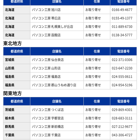
都道府県
店舗名
在庫
電話番号
北海道
パソコン工房 旭川店
お取り寄せ
0166-49-4677
北海道
パソコン工房 帯広店
お取り寄せ
0155-49-1377
北海道
パソコン⼯房 札幌美しが丘店
お取り寄せ
011-889-6730
北海道
パソコン工房 函館店
お取り寄せ
0138-34-5777
東北地方
都道府県
店舗名
在庫
電話番号
宮城県
パソコン工房 仙台泉店
お取り寄せ
022-371-0306
山形県
パソコン工房 山形店
お取り寄せ
023-647-2230
福島県
パソコン工房 福島店
お取り寄せ
024-555-0611
福島県
パソコン工房 郡山うねめ通り店
お取り寄せ
024-954-5196
関東地方
都道府県
店舗名
在庫
電話番号
茨城県
パソコン工房 つくば店
お取り寄せ
029-869-4301
栃木県
パソコン工房 宇都宮店
お取り寄せ
028-683-3111
群馬県
パソコン工房 新前橋店
お取り寄せ
027-212-9677
千葉県
パソコン工房 千葉店
お取り寄せ
043-306-4727