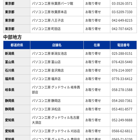
東京都
パソコン工房 秋葉原パーツ館
お取り寄せ
03-3526-3571
東京都
パソコン工房 秋葉原本店
お取り寄せ
03-5209-7330
東京都
パソコン工房 八王子店
お取り寄せ
042-649-8215
東京都
パソコン工房 町田店
お取り寄せ
042-707-6425
中部地方
都道府県
店舗名
在庫
電話番号
新潟県
パソコン工房 新潟女池店
お取り寄せ
025-288-0151
富山県
パソコン工房 富山店
お取り寄せ
076-420-5440
石川県
パソコン工房 金沢南店
お取り寄せ
076-214-3007
福井県
パソコン工房 福井店
お取り寄せ
0776-33-6412
パソコン工房 グッドウィル 岐阜茜
岐阜県
お取り寄せ
058-278-1588
部店
静岡県
パソコン工房 静岡店
お取り寄せ
054-260-7361
静岡県
パソコン工房 浜松店
お取り寄せ
053-401-8577
パソコン工房 グッドウィル名古屋
愛知県
お取り寄せ
052-249-9888
大須店
愛知県
パソコン工房 グッドウィル 刈谷店
お取り寄せ
0566-62-6811
愛知県
パソコン工房 グッドウィル 豊田店
お取り寄せ
0565-71-5230