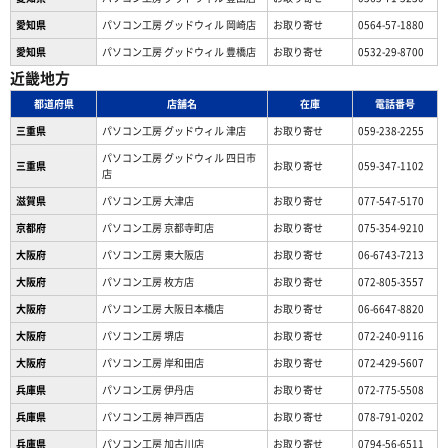
愛知県
パソコン工房 グッドウィル 岡崎店
お取り寄せ
0564-57-1880
愛知県
パソコン工房 グッドウィル 豊橋店
お取り寄せ
0532-29-8700
近畿地方
都道府県
店舗名
在庫
電話番号
三重県
パソコン工房 グッドウィル 津店
お取り寄せ
059-238-2255
パソコン工房 グッドウィル 四日市
三重県
お取り寄せ
059-347-1102
店
滋賀県
パソコン工房 大津店
お取り寄せ
077-547-5170
京都府
パソコン工房 京都寺町店
お取り寄せ
075-354-9210
大阪府
パソコン工房 東大阪店
お取り寄せ
06-6743-7213
大阪府
パソコン工房 枚方店
お取り寄せ
072-805-3557
大阪府
パソコン工房 大阪日本橋店
お取り寄せ
06-6647-8820
大阪府
パソコン工房 堺店
お取り寄せ
072-240-9116
大阪府
パソコン工房 岸和田店
お取り寄せ
072-429-5607
兵庫県
パソコン工房 伊丹店
お取り寄せ
072-775-5508
兵庫県
パソコン工房 神戸西店
お取り寄せ
078-791-0202
兵庫県
パソコン工房 加古川店
お取り寄せ
0794-56-6511