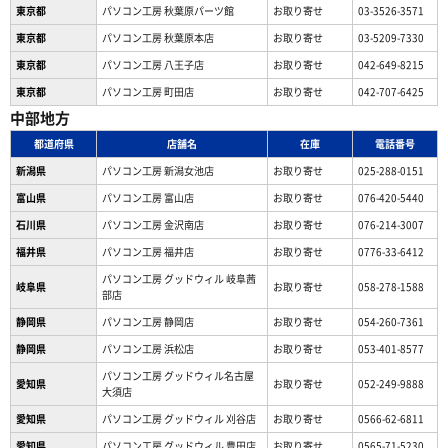
東京都
パソコン工房 秋葉原パーツ館
お取り寄せ
03-3526-3571
東京都
パソコン工房 秋葉原本店
お取り寄せ
03-5209-7330
東京都
パソコン工房 八王子店
お取り寄せ
042-649-8215
東京都
パソコン工房 町田店
お取り寄せ
042-707-6425
中部地方
都道府県
店舗名
在庫
電話番号
新潟県
パソコン工房 新潟女池店
お取り寄せ
025-288-0151
富山県
パソコン工房 富山店
お取り寄せ
076-420-5440
石川県
パソコン工房 金沢南店
お取り寄せ
076-214-3007
福井県
パソコン工房 福井店
お取り寄せ
0776-33-6412
パソコン工房 グッドウィル 岐阜茜
岐阜県
お取り寄せ
058-278-1588
部店
静岡県
パソコン工房 静岡店
お取り寄せ
054-260-7361
静岡県
パソコン工房 浜松店
お取り寄せ
053-401-8577
パソコン工房 グッドウィル名古屋
愛知県
お取り寄せ
052-249-9888
大須店
愛知県
パソコン工房 グッドウィル 刈谷店
お取り寄せ
0566-62-6811
愛知県
パソコン工房 グッドウィル 豊田店
お取り寄せ
0565-71-5230