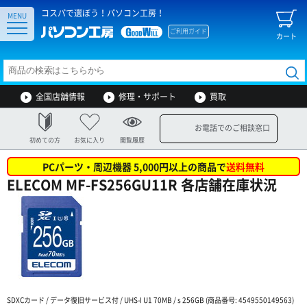
コスパで選ぼう！パソコン工房！
MENU
ご利用ガイド
カート
全国店舗情報
修理・サポート
買取
お電話でのご相談窓口
初めての方
お気に入り
閲覧履歴
PCパーツ・周辺機器 5,000円以上の商品で
送料無料
ELECOM MF-FS256GU11R 各店舗在庫状況
SDXCカード / データ復旧サービス付 / UHS-I U1 70MB / s 256GB (商品番号: 4549550149563)