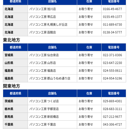
都道府県
店舗名
在庫
電話番号
北海道
パソコン工房 旭川店
お取り寄せ
0166-49-4677
北海道
パソコン工房 帯広店
お取り寄せ
0155-49-1377
北海道
パソコン⼯房 札幌美しが丘店
お取り寄せ
011-889-6730
北海道
パソコン工房 函館店
お取り寄せ
0138-34-5777
東北地方
都道府県
店舗名
在庫
電話番号
宮城県
パソコン工房 仙台泉店
お取り寄せ
022-371-0306
山形県
パソコン工房 山形店
お取り寄せ
023-647-2230
福島県
パソコン工房 福島店
お取り寄せ
024-555-0611
福島県
パソコン工房 郡山うねめ通り店
お取り寄せ
024-954-5196
関東地方
都道府県
店舗名
在庫
電話番号
茨城県
パソコン工房 つくば店
お取り寄せ
029-869-4301
栃木県
パソコン工房 宇都宮店
お取り寄せ
028-683-3111
群馬県
パソコン工房 新前橋店
お取り寄せ
027-212-9677
千葉県
パソコン工房 千葉店
お取り寄せ
043-306-4727