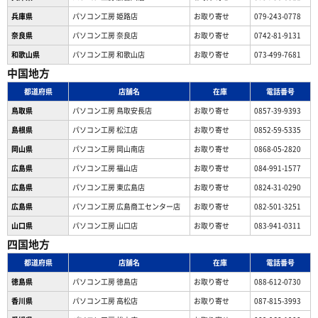
兵庫県
パソコン工房 姫路店
お取り寄せ
079-243-0778
奈良県
パソコン工房 奈良店
お取り寄せ
0742-81-9131
和歌山県
パソコン工房 和歌山店
お取り寄せ
073-499-7681
中国地方
都道府県
店舗名
在庫
電話番号
鳥取県
パソコン工房 鳥取安長店
お取り寄せ
0857-39-9393
島根県
パソコン工房 松江店
お取り寄せ
0852-59-5335
岡山県
パソコン工房 岡山南店
お取り寄せ
0868-05-2820
広島県
パソコン工房 福山店
お取り寄せ
084-991-1577
広島県
パソコン工房 東広島店
お取り寄せ
0824-31-0290
広島県
パソコン工房 広島商工センター店
お取り寄せ
082-501-3251
山口県
パソコン工房 山口店
お取り寄せ
083-941-0311
四国地方
都道府県
店舗名
在庫
電話番号
徳島県
パソコン工房 徳島店
お取り寄せ
088-612-0730
香川県
パソコン工房 高松店
お取り寄せ
087-815-3993