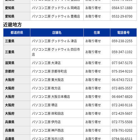
愛知県
パソコン工房 グッドウィル 岡崎店
お取り寄せ
0564-57-1880
愛知県
パソコン工房 グッドウィル 豊橋店
お取り寄せ
0532-29-8700
近畿地方
都道府県
店舗名
在庫
電話番号
三重県
パソコン工房 グッドウィル 津店
お取り寄せ
059-238-2255
パソコン工房 グッドウィル 四日市
三重県
お取り寄せ
059-347-1102
店
滋賀県
パソコン工房 大津店
お取り寄せ
077-547-5170
京都府
パソコン工房 京都寺町店
お取り寄せ
075-354-9210
大阪府
パソコン工房 東大阪店
お取り寄せ
06-6743-7213
大阪府
パソコン工房 枚方店
お取り寄せ
072-805-3557
大阪府
パソコン工房 大阪日本橋店
お取り寄せ
06-6647-8820
大阪府
パソコン工房 堺店
お取り寄せ
072-240-9116
大阪府
パソコン工房 岸和田店
お取り寄せ
072-429-5607
兵庫県
パソコン工房 伊丹店
お取り寄せ
072-775-5508
兵庫県
パソコン工房 神戸西店
お取り寄せ
078-791-0202
兵庫県
パソコン工房 加古川店
お取り寄せ
0794-56-6511