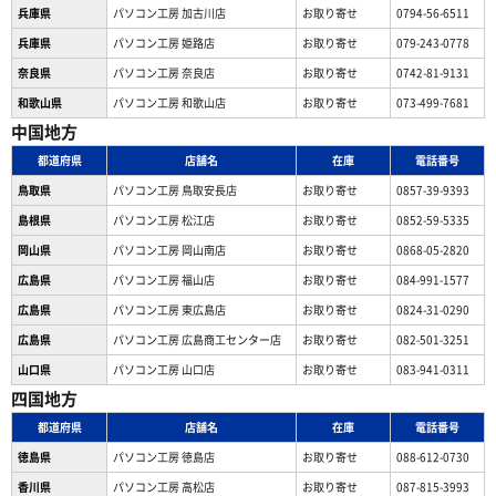
兵庫県
パソコン工房 加古川店
お取り寄せ
0794-56-6511
兵庫県
パソコン工房 姫路店
お取り寄せ
079-243-0778
奈良県
パソコン工房 奈良店
お取り寄せ
0742-81-9131
和歌山県
パソコン工房 和歌山店
お取り寄せ
073-499-7681
中国地方
都道府県
店舗名
在庫
電話番号
鳥取県
パソコン工房 鳥取安長店
お取り寄せ
0857-39-9393
島根県
パソコン工房 松江店
お取り寄せ
0852-59-5335
岡山県
パソコン工房 岡山南店
お取り寄せ
0868-05-2820
広島県
パソコン工房 福山店
お取り寄せ
084-991-1577
広島県
パソコン工房 東広島店
お取り寄せ
0824-31-0290
広島県
パソコン工房 広島商工センター店
お取り寄せ
082-501-3251
山口県
パソコン工房 山口店
お取り寄せ
083-941-0311
四国地方
都道府県
店舗名
在庫
電話番号
徳島県
パソコン工房 徳島店
お取り寄せ
088-612-0730
香川県
パソコン工房 高松店
お取り寄せ
087-815-3993