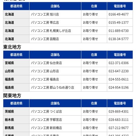
都道府県
店舗名
在庫
電話番号
北海道
パソコン工房 旭川店
お取り寄せ
0166-49-4677
北海道
パソコン工房 帯広店
お取り寄せ
0155-49-1377
北海道
パソコン⼯房 札幌美しが丘店
お取り寄せ
011-889-6730
北海道
パソコン工房 函館店
お取り寄せ
0138-34-5777
東北地方
都道府県
店舗名
在庫
電話番号
宮城県
パソコン工房 仙台泉店
お取り寄せ
022-371-0306
山形県
パソコン工房 山形店
お取り寄せ
023-647-2230
福島県
パソコン工房 福島店
お取り寄せ
024-555-0611
福島県
パソコン工房 郡山うねめ通り店
お取り寄せ
024-954-5196
関東地方
都道府県
店舗名
在庫
電話番号
茨城県
パソコン工房 つくば店
お取り寄せ
029-869-4301
栃木県
パソコン工房 宇都宮店
お取り寄せ
028-683-3111
群馬県
パソコン工房 新前橋店
お取り寄せ
027-212-9677
千葉県
パソコン工房 千葉店
お取り寄せ
043-306-4727