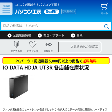
コスパで選ぼう！パソコン工房！
MENU
ご利用ガイド
カート
全国店舗情報
修理・サポート
買取
お電話でのご相談窓口
初めての方
お気に入り
閲覧履歴
PCパーツ・周辺機器 5,000円以上の商品で
送料無料
IO-DATA HDJA-UT3R 各店舗在庫状況
ファン内蔵&独自のヒートシンク構造でしっかり冷却 大切なデータ保存に最適なハードディス