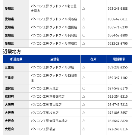
パソコン工房 グッドウィル名古屋
愛知県
△
052-249-9888
大須店
愛知県
パソコン工房 グッドウィル 刈谷店
△
0566-62-6811
愛知県
パソコン工房 グッドウィル 豊田店
△
0565-71-5230
愛知県
パソコン工房 グッドウィル 岡崎店
○
0564-57-1880
愛知県
パソコン工房 グッドウィル 豊橋店
△
0532-29-8700
近畿地方
都道府県
店舗名
在庫
電話番号
三重県
パソコン工房 グッドウィル 津店
△
059-238-2255
パソコン工房 グッドウィル 四日市
三重県
△
059-347-1102
店
滋賀県
パソコン工房 大津店
○
077-547-5170
京都府
パソコン工房 京都寺町店
△
075-354-9210
大阪府
パソコン工房 東大阪店
△
06-6743-7213
大阪府
パソコン工房 枚方店
△
072-805-3557
大阪府
パソコン工房 大阪日本橋店
△
06-6647-8820
大阪府
パソコン工房 堺店
△
072-240-9116