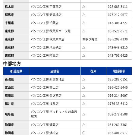
栃木県
パソコン工房 宇都宮店
△
028-683-3111
群馬県
パソコン工房 新前橋店
△
027-212-9677
千葉県
パソコン工房 千葉店
△
043-306-4727
東京都
パソコン工房 秋葉原パーツ館
△
03-3526-3571
東京都
パソコン工房 秋葉原本店
お取り寄せ
03-5209-7330
東京都
パソコン工房 八王子店
△
042-649-8215
東京都
パソコン工房 町田店
△
042-707-6425
中部地方
都道府県
店舗名
在庫
電話番号
新潟県
パソコン工房 新潟女池店
△
025-288-0151
富山県
パソコン工房 富山店
△
076-420-5440
石川県
パソコン工房 金沢南店
△
076-214-3007
福井県
パソコン工房 福井店
△
0776-33-6412
パソコン工房 グッドウィル 岐阜茜
岐阜県
△
058-278-1588
部店
静岡県
パソコン工房 静岡店
△
054-260-7361
静岡県
パソコン工房 浜松店
○
053-401-8577