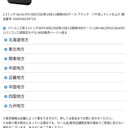
2.5インチ Serial ATA HDD/SSD用 USB3.0接続HDDケース ブラック ツヤ消しマット仕上げ (商
品番号: 4580438144713)
パソコン工房 2.5インチSATA HDD/SSD用 USB3.0接続HDDケース ( UNI-HAL300U3-BLACK2
) (パソコン工房限定モデル) WEB販売ページへ戻る
北海道地方
東北地方
関東地方
中部地方
近畿地方
中国地方
四国地方
九州地方
※販売価格は店舗によって異なりますので、詳しくは各店までお問い合わせください。
※お取り寄せ表示になっている場合でも、セール品/販売店舗限定等の理由でご希望に添えない
場合がございます。あらかじめご了承ください。