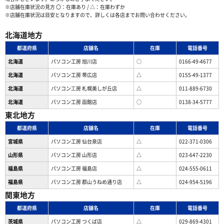
※店舗在庫状況の見方 〇：在庫あり / △：在庫わずか
※店舗在庫状況は目安となりますので、詳しくは各店までお問い合わせください。
北海道地方
都道府県
店舗名
在庫
電話番号
北海道
パソコン工房 旭川店
○
0166-49-4677
北海道
パソコン工房 帯広店
△
0155-49-1377
北海道
パソコン⼯房 札幌美しが丘店
△
011-889-6730
北海道
パソコン工房 函館店
○
0138-34-5777
東北地方
都道府県
店舗名
在庫
電話番号
宮城県
パソコン工房 仙台泉店
△
022-371-0306
山形県
パソコン工房 山形店
△
023-647-2230
福島県
パソコン工房 福島店
△
024-555-0611
福島県
パソコン工房 郡山うねめ通り店
△
024-954-5196
関東地方
都道府県
店舗名
在庫
電話番号
茨城県
パソコン工房 つくば店
△
029-869-4301