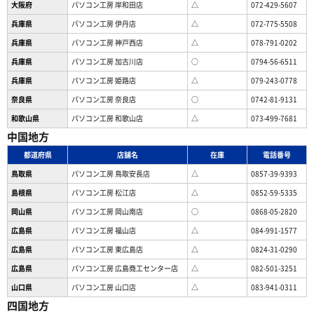
大阪府
パソコン工房 岸和田店
△
072-429-5607
兵庫県
パソコン工房 伊丹店
△
072-775-5508
兵庫県
パソコン工房 神戸西店
△
078-791-0202
兵庫県
パソコン工房 加古川店
○
0794-56-6511
兵庫県
パソコン工房 姫路店
△
079-243-0778
奈良県
パソコン工房 奈良店
○
0742-81-9131
和歌山県
パソコン工房 和歌山店
△
073-499-7681
中国地方
都道府県
店舗名
在庫
電話番号
鳥取県
パソコン工房 鳥取安長店
△
0857-39-9393
島根県
パソコン工房 松江店
△
0852-59-5335
岡山県
パソコン工房 岡山南店
○
0868-05-2820
広島県
パソコン工房 福山店
△
084-991-1577
広島県
パソコン工房 東広島店
△
0824-31-0290
広島県
パソコン工房 広島商工センター店
△
082-501-3251
山口県
パソコン工房 山口店
△
083-941-0311
四国地方