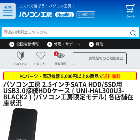
コスパで選ぼう！パソコン工房！
MENU
ご利用ガイド
カート
全国店舗情報
修理・サポート
買取
1
お電話でのご相談窓口
初めての方
お気に入り
閲覧履歴
PCパーツ・周辺機器 5,000円以上の商品で
送料無料
パソコン工房 2.5インチSATA HDD/SSD用
USB3.0接続HDDケース ( UNI-HAL300U3-
BLACK2 ) (パソコン工房限定モデル) 各店舗在
庫状況