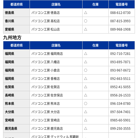
都道府県
店舗名
在庫
電話番号
徳島県
パソコン工房 徳島店
△
088-612-0730
香川県
パソコン工房 高松店
○
087-815-3993
愛媛県
パソコン工房 松山店
△
089-968-1908
九州地方
都道府県
店舗名
在庫
電話番号
福岡県
パソコン工房 福岡南店
△
092-710-7281
福岡県
パソコン工房 八幡店
△
093-695-7871
福岡県
パソコン工房 小倉店
○
093-967-0672
福岡県
パソコン工房 香椎店
△
092-663-5511
佐賀県
パソコン工房 佐賀店
△
0952-41-5055
長崎県
パソコン工房 佐世保店
△
0956-26-1533
熊本県
パソコン工房 熊本店
○
096-334-0780
大分県
パソコン工房 大分店
△
097-504-7401
宮崎県
パソコン工房 宮崎店
△
0985-60-5901
鹿児島県
パソコン工房 鹿児島店
△
099-250-3555
パソコン工房 グッドウィル 那覇新