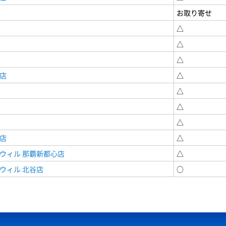
お取り寄せ
△
△
△
店
△
△
△
△
店
△
ウィル 那覇新都心店
△
ウィル 北谷店
○