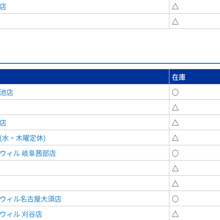
店
△
△
在庫
女池店
○
△
店
△
(水・木曜定休)
△
ウィル 岐阜茜部店
○
△
△
ドウィル名古屋大須店
○
ウィル 刈谷店
△