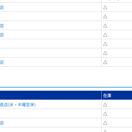
店
△
△
店
△
店
△
△
△
店
△
在庫
長店(水・木曜定休)
△
△
店
△
△