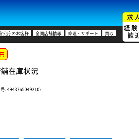
求
経験
官公庁のお客様
全国店舗情報
修理・サポート
買取
歓
円
 各店舗在庫状況
43765049210)