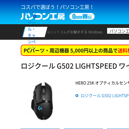
コスパで選ぼう！パソコン工房！
セー
ル・
パソコン
ユニットコムがお勧めする Windows.
キャ
ンペ
ーン
PCパーツ・周辺機器 5,000円以上の商品で
送料
ロジクール G502 LIGHTSPEED
HERO 25K オプティカルセ
ロジクール G502 LIGHT