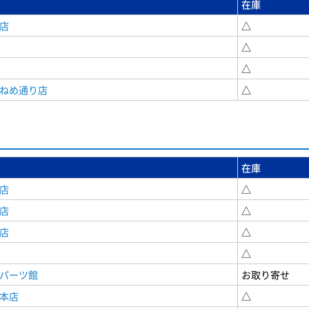
在庫
店
△
△
△
うねめ通り店
△
在庫
店
△
店
△
店
△
△
原パーツ館
お取り寄せ
原本店
△