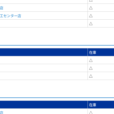
店
△
商工センター店
△
△
在庫
△
△
△
在庫
店
△