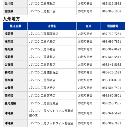
香川県
パソコン工房 高松店
お取り寄せ
087-815-3993
愛媛県
パソコン工房 松山店
お取り寄せ
089-968-1908
九州地方
都道府県
店舗名
在庫
電話番号
福岡県
パソコン工房 福岡南店
お取り寄せ
092-710-7281
福岡県
パソコン工房 八幡店
お取り寄せ
093-695-7871
福岡県
パソコン工房 小倉店
お取り寄せ
093-967-0672
福岡県
パソコン工房 香椎店
お取り寄せ
092-663-5511
佐賀県
パソコン工房 佐賀店
お取り寄せ
0952-41-5055
長崎県
パソコン工房 佐世保店
お取り寄せ
0956-26-1533
熊本県
パソコン工房 熊本店
お取り寄せ
096-334-0780
大分県
パソコン工房 大分店
お取り寄せ
097-504-7401
宮崎県
パソコン工房 宮崎店
お取り寄せ
0985-60-5901
鹿児島県
パソコン工房 鹿児島店
お取り寄せ
099-250-3555
パソコン工房 グッドウィル 那覇新
沖縄県
お取り寄せ
098-941-5670
都心店
沖縄県
パソコン工房 グッドウィル 北谷店
お取り寄せ
098-982-7633