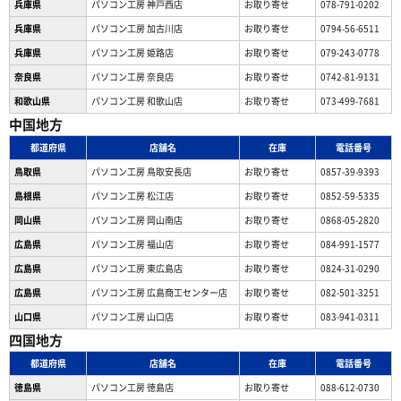
兵庫県
パソコン工房 神戸西店
お取り寄せ
078-791-0202
兵庫県
パソコン工房 加古川店
お取り寄せ
0794-56-6511
兵庫県
パソコン工房 姫路店
お取り寄せ
079-243-0778
奈良県
パソコン工房 奈良店
お取り寄せ
0742-81-9131
和歌山県
パソコン工房 和歌山店
お取り寄せ
073-499-7681
中国地方
都道府県
店舗名
在庫
電話番号
鳥取県
パソコン工房 鳥取安長店
お取り寄せ
0857-39-9393
島根県
パソコン工房 松江店
お取り寄せ
0852-59-5335
岡山県
パソコン工房 岡山南店
お取り寄せ
0868-05-2820
広島県
パソコン工房 福山店
お取り寄せ
084-991-1577
広島県
パソコン工房 東広島店
お取り寄せ
0824-31-0290
広島県
パソコン工房 広島商工センター店
お取り寄せ
082-501-3251
山口県
パソコン工房 山口店
お取り寄せ
083-941-0311
四国地方
都道府県
店舗名
在庫
電話番号
徳島県
パソコン工房 徳島店
お取り寄せ
088-612-0730