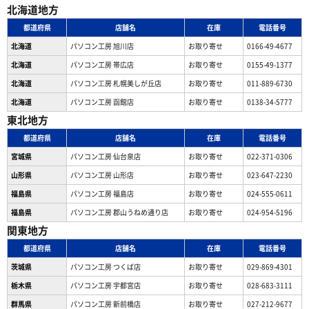
北海道地方
都道府県
店舗名
在庫
電話番号
北海道
パソコン工房 旭川店
お取り寄せ
0166-49-4677
北海道
パソコン工房 帯広店
お取り寄せ
0155-49-1377
北海道
パソコン⼯房 札幌美しが丘店
お取り寄せ
011-889-6730
北海道
パソコン工房 函館店
お取り寄せ
0138-34-5777
東北地方
都道府県
店舗名
在庫
電話番号
宮城県
パソコン工房 仙台泉店
お取り寄せ
022-371-0306
山形県
パソコン工房 山形店
お取り寄せ
023-647-2230
福島県
パソコン工房 福島店
お取り寄せ
024-555-0611
福島県
パソコン工房 郡山うねめ通り店
お取り寄せ
024-954-5196
関東地方
都道府県
店舗名
在庫
電話番号
茨城県
パソコン工房 つくば店
お取り寄せ
029-869-4301
栃木県
パソコン工房 宇都宮店
お取り寄せ
028-683-3111
群馬県
パソコン工房 新前橋店
お取り寄せ
027-212-9677