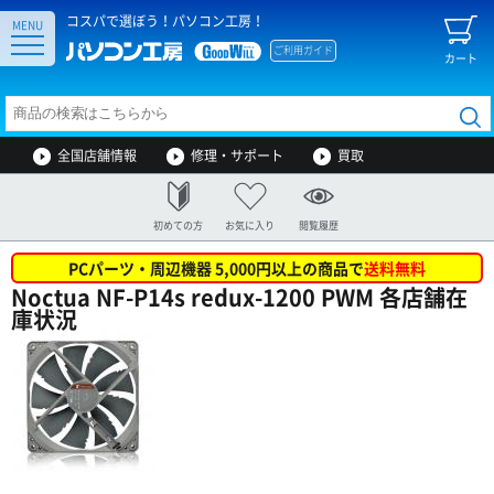
コスパで選ぼう！パソコン工房！
MENU
ご利用ガイド
カート
全国店舗情報
修理・サポート
買取
初めての方
お気に入り
閲覧履歴
PCパーツ・周辺機器 5,000円以上の商品で
送料無料
Noctua NF-P14s redux-1200 PWM 各店舗在
庫状況