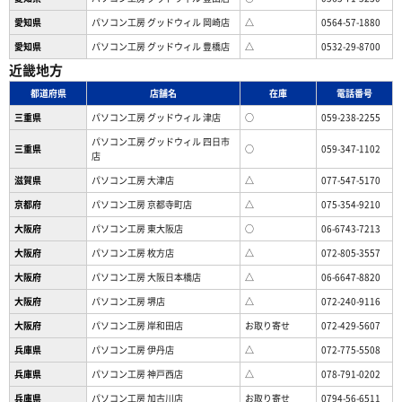
愛知県
パソコン工房 グッドウィル 岡崎店
△
0564-57-1880
愛知県
パソコン工房 グッドウィル 豊橋店
△
0532-29-8700
近畿地方
都道府県
店舗名
在庫
電話番号
三重県
パソコン工房 グッドウィル 津店
○
059-238-2255
パソコン工房 グッドウィル 四日市
三重県
○
059-347-1102
店
滋賀県
パソコン工房 大津店
△
077-547-5170
京都府
パソコン工房 京都寺町店
△
075-354-9210
大阪府
パソコン工房 東大阪店
○
06-6743-7213
大阪府
パソコン工房 枚方店
△
072-805-3557
大阪府
パソコン工房 大阪日本橋店
△
06-6647-8820
大阪府
パソコン工房 堺店
△
072-240-9116
大阪府
パソコン工房 岸和田店
お取り寄せ
072-429-5607
兵庫県
パソコン工房 伊丹店
△
072-775-5508
兵庫県
パソコン工房 神戸西店
△
078-791-0202
兵庫県
パソコン工房 加古川店
お取り寄せ
0794-56-6511