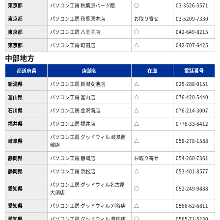
東京都
パソコン工房 秋葉原パーツ館
○
03-3526-3571
東京都
パソコン工房 秋葉原本店
お取り寄せ
03-5209-7330
東京都
パソコン工房 八王子店
○
042-649-8215
東京都
パソコン工房 町田店
△
042-707-6425
中部地方
都道府県
店舗名
在庫
電話番号
新潟県
パソコン工房 新潟女池店
△
025-288-0151
富山県
パソコン工房 富山店
△
076-420-5440
石川県
パソコン工房 金沢南店
△
076-214-3007
福井県
パソコン工房 福井店
△
0776-33-6412
パソコン工房 グッドウィル 岐阜茜
岐阜県
△
058-278-1588
部店
静岡県
パソコン工房 静岡店
お取り寄せ
054-260-7361
静岡県
パソコン工房 浜松店
△
053-401-8577
パソコン工房 グッドウィル名古屋
愛知県
○
052-249-9888
大須店
愛知県
パソコン工房 グッドウィル 刈谷店
△
0566-62-6811
愛知県
パソコン工房 グッドウィル 豊田店
○
0565-71-5230