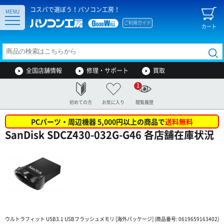
コスパで選ぼう！パソコン工房！
MENU
ご利用ガイド
カート
全国店舗情報
修理・サポート
買取
1
初めての方
お気に入り
閲覧履歴
PCパーツ・周辺機器 5,000円以上の商品で
送料無料
SanDisk SDCZ430-032G-G46 各店舗在庫状況
ウルトラフィット USB3.1 USBフラッシュメモリ [海外パッケージ] (商品番号: 0619659163402)