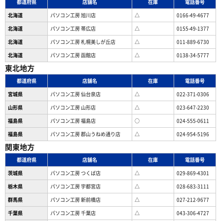
都道府県
店舗名
在庫
電話番号
北海道
パソコン工房 旭川店
△
0166-49-4677
北海道
パソコン工房 帯広店
△
0155-49-1377
北海道
パソコン⼯房 札幌美しが丘店
△
011-889-6730
北海道
パソコン工房 函館店
△
0138-34-5777
東北地方
都道府県
店舗名
在庫
電話番号
宮城県
パソコン工房 仙台泉店
△
022-371-0306
山形県
パソコン工房 山形店
△
023-647-2230
福島県
パソコン工房 福島店
○
024-555-0611
福島県
パソコン工房 郡山うねめ通り店
△
024-954-5196
関東地方
都道府県
店舗名
在庫
電話番号
茨城県
パソコン工房 つくば店
△
029-869-4301
栃木県
パソコン工房 宇都宮店
△
028-683-3111
群馬県
パソコン工房 新前橋店
△
027-212-9677
千葉県
パソコン工房 千葉店
△
043-306-4727