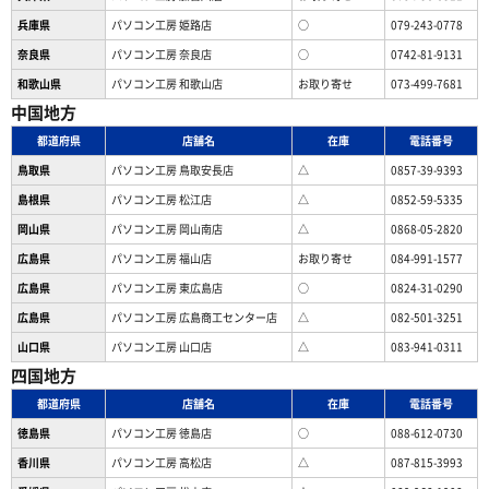
兵庫県
パソコン工房 姫路店
○
079-243-0778
奈良県
パソコン工房 奈良店
○
0742-81-9131
和歌山県
パソコン工房 和歌山店
お取り寄せ
073-499-7681
中国地方
都道府県
店舗名
在庫
電話番号
鳥取県
パソコン工房 鳥取安長店
△
0857-39-9393
島根県
パソコン工房 松江店
△
0852-59-5335
岡山県
パソコン工房 岡山南店
△
0868-05-2820
広島県
パソコン工房 福山店
お取り寄せ
084-991-1577
広島県
パソコン工房 東広島店
○
0824-31-0290
広島県
パソコン工房 広島商工センター店
△
082-501-3251
山口県
パソコン工房 山口店
△
083-941-0311
四国地方
都道府県
店舗名
在庫
電話番号
徳島県
パソコン工房 徳島店
○
088-612-0730
香川県
パソコン工房 高松店
△
087-815-3993