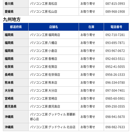
香川県
パソコン工房 高松店
お取り寄せ
087-815-3993
愛媛県
パソコン工房 松山店
お取り寄せ
089-968-1908
九州地方
都道府県
店舗名
在庫
電話番号
福岡県
パソコン工房 福岡南店
お取り寄せ
092-710-7281
福岡県
パソコン工房 八幡店
お取り寄せ
093-695-7871
福岡県
パソコン工房 小倉店
お取り寄せ
093-967-0672
福岡県
パソコン工房 香椎店
お取り寄せ
092-663-5511
佐賀県
パソコン工房 佐賀店
お取り寄せ
0952-41-5055
長崎県
パソコン工房 佐世保店
お取り寄せ
0956-26-1533
熊本県
パソコン工房 熊本店
お取り寄せ
096-334-0780
大分県
パソコン工房 大分店
お取り寄せ
097-504-7401
宮崎県
パソコン工房 宮崎店
お取り寄せ
0985-60-5901
鹿児島県
パソコン工房 鹿児島店
お取り寄せ
099-250-3555
パソコン工房 グッドウィル 那覇新
沖縄県
お取り寄せ
098-941-5670
都心店
沖縄県
パソコン工房 グッドウィル 北谷店
お取り寄せ
098-982-7633