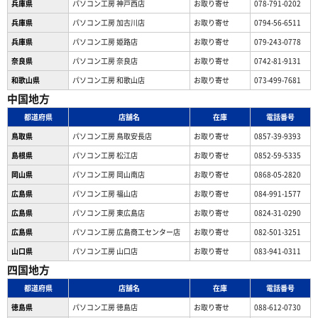
兵庫県
パソコン工房 神戸西店
お取り寄せ
078-791-0202
兵庫県
パソコン工房 加古川店
お取り寄せ
0794-56-6511
兵庫県
パソコン工房 姫路店
お取り寄せ
079-243-0778
奈良県
パソコン工房 奈良店
お取り寄せ
0742-81-9131
和歌山県
パソコン工房 和歌山店
お取り寄せ
073-499-7681
中国地方
都道府県
店舗名
在庫
電話番号
鳥取県
パソコン工房 鳥取安長店
お取り寄せ
0857-39-9393
島根県
パソコン工房 松江店
お取り寄せ
0852-59-5335
岡山県
パソコン工房 岡山南店
お取り寄せ
0868-05-2820
広島県
パソコン工房 福山店
お取り寄せ
084-991-1577
広島県
パソコン工房 東広島店
お取り寄せ
0824-31-0290
広島県
パソコン工房 広島商工センター店
お取り寄せ
082-501-3251
山口県
パソコン工房 山口店
お取り寄せ
083-941-0311
四国地方
都道府県
店舗名
在庫
電話番号
徳島県
パソコン工房 徳島店
お取り寄せ
088-612-0730