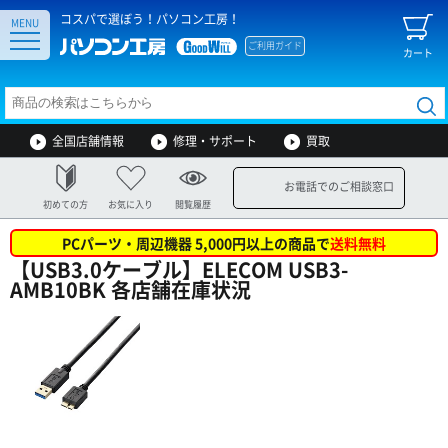
コスパで選ぼう！パソコン工房！
MENU
ご利用ガイド
カート
全国店舗情報
修理・サポート
買取
お電話でのご相談窓口
初めての方
お気に入り
閲覧履歴
PCパーツ・周辺機器 5,000円以上の商品で
送料無料
【USB3.0ケーブル】ELECOM USB3-
AMB10BK 各店舗在庫状況