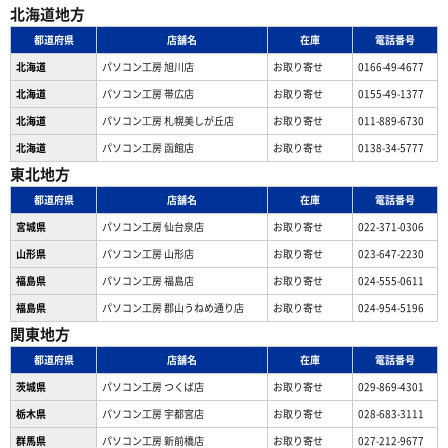
北海道地方
都道府県
店舗名
在庫
電話番号
北海道
パソコン工房 旭川店
お取り寄せ
0166-49-4677
北海道
パソコン工房 帯広店
お取り寄せ
0155-49-1377
北海道
パソコン⼯房 札幌美しが丘店
お取り寄せ
011-889-6730
北海道
パソコン工房 函館店
お取り寄せ
0138-34-5777
東北地方
都道府県
店舗名
在庫
電話番号
宮城県
パソコン工房 仙台泉店
お取り寄せ
022-371-0306
山形県
パソコン工房 山形店
お取り寄せ
023-647-2230
福島県
パソコン工房 福島店
お取り寄せ
024-555-0611
福島県
パソコン工房 郡山うねめ通り店
お取り寄せ
024-954-5196
関東地方
都道府県
店舗名
在庫
電話番号
茨城県
パソコン工房 つくば店
お取り寄せ
029-869-4301
栃木県
パソコン工房 宇都宮店
お取り寄せ
028-683-3111
群馬県
パソコン工房 新前橋店
お取り寄せ
027-212-9677