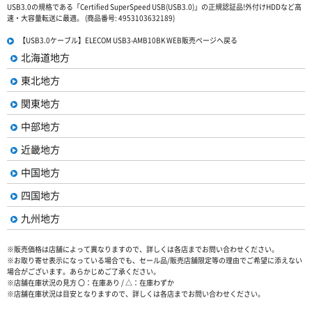
USB3.0の規格である「Certified SuperSpeed USB(USB3.0)」の正規認証品!外付けHDDなど高
速・大容量転送に最適。 (商品番号: 4953103632189)
【USB3.0ケーブル】ELECOM USB3-AMB10BK WEB販売ページへ戻る
北海道地方
東北地方
関東地方
中部地方
近畿地方
中国地方
四国地方
九州地方
※販売価格は店舗によって異なりますので、詳しくは各店までお問い合わせください。
※お取り寄せ表示になっている場合でも、セール品/販売店舗限定等の理由でご希望に添えない
場合がございます。あらかじめご了承ください。
※店舗在庫状況の見方 〇：在庫あり / △：在庫わずか
※店舗在庫状況は目安となりますので、詳しくは各店までお問い合わせください。