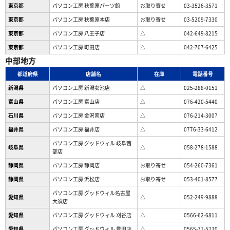
東京都
パソコン工房 秋葉原パーツ館
お取り寄せ
03-3526-3571
東京都
パソコン工房 秋葉原本店
お取り寄せ
03-5209-7330
東京都
パソコン工房 八王子店
△
042-649-8215
東京都
パソコン工房 町田店
△
042-707-6425
中部地方
都道府県
店舗名
在庫
電話番号
新潟県
パソコン工房 新潟女池店
△
025-288-0151
富山県
パソコン工房 富山店
△
076-420-5440
石川県
パソコン工房 金沢南店
△
076-214-3007
福井県
パソコン工房 福井店
△
0776-33-6412
パソコン工房 グッドウィル 岐阜茜
岐阜県
△
058-278-1588
部店
静岡県
パソコン工房 静岡店
お取り寄せ
054-260-7361
静岡県
パソコン工房 浜松店
お取り寄せ
053-401-8577
パソコン工房 グッドウィル名古屋
愛知県
△
052-249-9888
大須店
愛知県
パソコン工房 グッドウィル 刈谷店
△
0566-62-6811
愛知県
パソコン工房 グッドウィル 豊田店
△
0565-71-5230