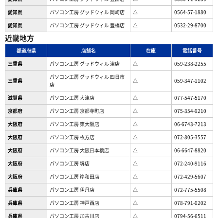
愛知県
パソコン工房 グッドウィル 岡崎店
△
0564-57-1880
愛知県
パソコン工房 グッドウィル 豊橋店
△
0532-29-8700
近畿地方
都道府県
店舗名
在庫
電話番号
三重県
パソコン工房 グッドウィル 津店
△
059-238-2255
パソコン工房 グッドウィル 四日市
三重県
△
059-347-1102
店
滋賀県
パソコン工房 大津店
△
077-547-5170
京都府
パソコン工房 京都寺町店
△
075-354-9210
大阪府
パソコン工房 東大阪店
△
06-6743-7213
大阪府
パソコン工房 枚方店
△
072-805-3557
大阪府
パソコン工房 大阪日本橋店
△
06-6647-8820
大阪府
パソコン工房 堺店
△
072-240-9116
大阪府
パソコン工房 岸和田店
△
072-429-5607
兵庫県
パソコン工房 伊丹店
△
072-775-5508
兵庫県
パソコン工房 神戸西店
△
078-791-0202
兵庫県
パソコン工房 加古川店
△
0794-56-6511