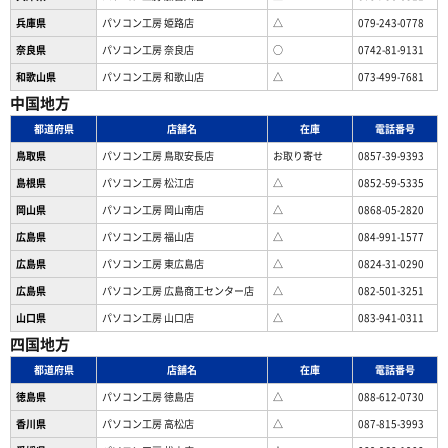
兵庫県
パソコン工房 姫路店
△
079-243-0778
奈良県
パソコン工房 奈良店
○
0742-81-9131
和歌山県
パソコン工房 和歌山店
△
073-499-7681
中国地方
都道府県
店舗名
在庫
電話番号
鳥取県
パソコン工房 鳥取安長店
お取り寄せ
0857-39-9393
島根県
パソコン工房 松江店
△
0852-59-5335
岡山県
パソコン工房 岡山南店
△
0868-05-2820
広島県
パソコン工房 福山店
△
084-991-1577
広島県
パソコン工房 東広島店
△
0824-31-0290
広島県
パソコン工房 広島商工センター店
△
082-501-3251
山口県
パソコン工房 山口店
△
083-941-0311
四国地方
都道府県
店舗名
在庫
電話番号
徳島県
パソコン工房 徳島店
△
088-612-0730
香川県
パソコン工房 高松店
△
087-815-3993