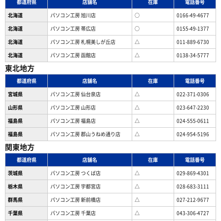
都道府県
店舗名
在庫
電話番号
北海道
パソコン工房 旭川店
○
0166-49-4677
北海道
パソコン工房 帯広店
○
0155-49-1377
北海道
パソコン⼯房 札幌美しが丘店
△
011-889-6730
北海道
パソコン工房 函館店
△
0138-34-5777
東北地方
都道府県
店舗名
在庫
電話番号
宮城県
パソコン工房 仙台泉店
△
022-371-0306
山形県
パソコン工房 山形店
△
023-647-2230
福島県
パソコン工房 福島店
△
024-555-0611
福島県
パソコン工房 郡山うねめ通り店
△
024-954-5196
関東地方
都道府県
店舗名
在庫
電話番号
茨城県
パソコン工房 つくば店
△
029-869-4301
栃木県
パソコン工房 宇都宮店
△
028-683-3111
群馬県
パソコン工房 新前橋店
△
027-212-9677
千葉県
パソコン工房 千葉店
△
043-306-4727