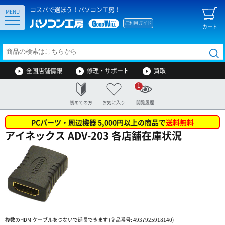
コスパで選ぼう！パソコン工房！
MENU
ご利用ガイド
カート
全国店舗情報
修理・サポート
買取
1
初めての方
お気に入り
閲覧履歴
PCパーツ・周辺機器 5,000円以上の商品で
送料無料
アイネックス ADV-203 各店舗在庫状況
複数のHDMIケーブルをつないで延長できます (商品番号: 4937925918140)