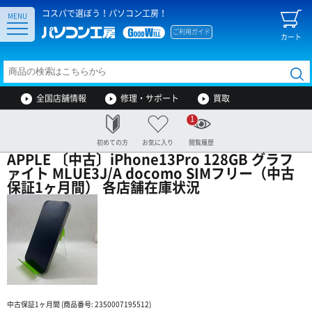
コスパで選ぼう！パソコン工房！
MENU
ご利用ガイド
カート
全国店舗情報
修理・サポート
買取
1
初めての方
お気に入り
閲覧履歴
APPLE 〔中古〕iPhone13Pro 128GB グラフ
ァイト MLUE3J/A docomo SIMフリー（中古
保証1ヶ月間） 各店舗在庫状況
中古保証1ヶ月間 (商品番号: 2350007195512)