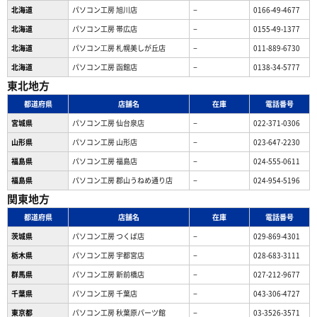
北海道
パソコン工房 旭川店
−
0166-49-4677
北海道
パソコン工房 帯広店
−
0155-49-1377
北海道
パソコン⼯房 札幌美しが丘店
−
011-889-6730
北海道
パソコン工房 函館店
−
0138-34-5777
東北地方
都道府県
店舗名
在庫
電話番号
宮城県
パソコン工房 仙台泉店
−
022-371-0306
山形県
パソコン工房 山形店
−
023-647-2230
福島県
パソコン工房 福島店
−
024-555-0611
福島県
パソコン工房 郡山うねめ通り店
−
024-954-5196
関東地方
都道府県
店舗名
在庫
電話番号
茨城県
パソコン工房 つくば店
−
029-869-4301
栃木県
パソコン工房 宇都宮店
−
028-683-3111
群馬県
パソコン工房 新前橋店
−
027-212-9677
千葉県
パソコン工房 千葉店
−
043-306-4727
東京都
パソコン工房 秋葉原パーツ館
−
03-3526-3571