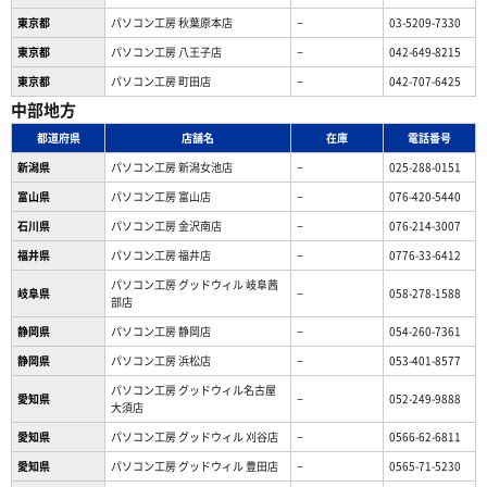
東京都
パソコン工房 秋葉原本店
−
03-5209-7330
東京都
パソコン工房 八王子店
−
042-649-8215
東京都
パソコン工房 町田店
−
042-707-6425
中部地方
都道府県
店舗名
在庫
電話番号
新潟県
パソコン工房 新潟女池店
−
025-288-0151
富山県
パソコン工房 富山店
−
076-420-5440
石川県
パソコン工房 金沢南店
−
076-214-3007
福井県
パソコン工房 福井店
−
0776-33-6412
パソコン工房 グッドウィル 岐阜茜
岐阜県
−
058-278-1588
部店
静岡県
パソコン工房 静岡店
−
054-260-7361
静岡県
パソコン工房 浜松店
−
053-401-8577
パソコン工房 グッドウィル名古屋
愛知県
−
052-249-9888
大須店
愛知県
パソコン工房 グッドウィル 刈谷店
−
0566-62-6811
愛知県
パソコン工房 グッドウィル 豊田店
−
0565-71-5230