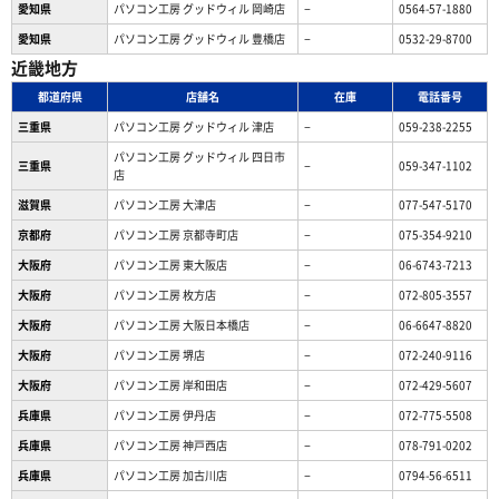
愛知県
パソコン工房 グッドウィル 岡崎店
−
0564-57-1880
愛知県
パソコン工房 グッドウィル 豊橋店
−
0532-29-8700
近畿地方
都道府県
店舗名
在庫
電話番号
三重県
パソコン工房 グッドウィル 津店
−
059-238-2255
パソコン工房 グッドウィル 四日市
三重県
−
059-347-1102
店
滋賀県
パソコン工房 大津店
−
077-547-5170
京都府
パソコン工房 京都寺町店
−
075-354-9210
大阪府
パソコン工房 東大阪店
−
06-6743-7213
大阪府
パソコン工房 枚方店
−
072-805-3557
大阪府
パソコン工房 大阪日本橋店
−
06-6647-8820
大阪府
パソコン工房 堺店
−
072-240-9116
大阪府
パソコン工房 岸和田店
−
072-429-5607
兵庫県
パソコン工房 伊丹店
−
072-775-5508
兵庫県
パソコン工房 神戸西店
−
078-791-0202
兵庫県
パソコン工房 加古川店
−
0794-56-6511