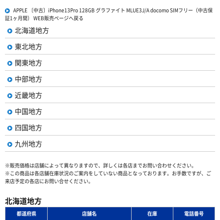
APPLE 〔中古〕iPhone13Pro 128GB グラファイト MLUE3J/A docomo SIMフリー（中古保
証1ヶ月間） WEB販売ページへ戻る
北海道地方
東北地方
関東地方
中部地方
近畿地方
中国地方
四国地方
九州地方
※販売価格は店舗によって異なりますので、詳しくは各店までお問い合わせください。
※この商品は各店舗在庫状況のご案内をしていない商品となっております。お手数ですが、ご
来店予定の各店にお問い合せください。
北海道地方
都道府県
店舗名
在庫
電話番号