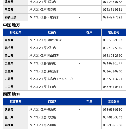
兵庫県
パソコン工房 姫路店
−
079-243-0778
奈良県
パソコン工房 奈良店
−
0742-81-9131
和歌山県
パソコン工房 和歌山店
−
073-499-7681
中国地方
都道府県
店舗名
在庫
電話番号
鳥取県
パソコン工房 鳥取安長店
−
0857-39-9393
島根県
パソコン工房 松江店
−
0852-59-5335
岡山県
パソコン工房 岡山南店
−
0868-05-2820
広島県
パソコン工房 福山店
−
084-991-1577
広島県
パソコン工房 東広島店
−
0824-31-0290
広島県
パソコン工房 広島商工センター店
−
082-501-3251
山口県
パソコン工房 山口店
−
083-941-0311
四国地方
都道府県
店舗名
在庫
電話番号
徳島県
パソコン工房 徳島店
−
088-612-0730
香川県
パソコン工房 高松店
−
087-815-3993
愛媛県
パソコン工房 松山店
−
089-968-1908