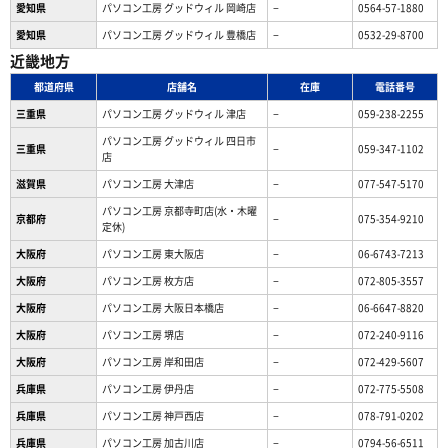
愛知県
パソコン工房 グッドウィル 岡崎店
−
0564-57-1880
愛知県
パソコン工房 グッドウィル 豊橋店
−
0532-29-8700
近畿地方
都道府県
店舗名
在庫
電話番号
三重県
パソコン工房 グッドウィル 津店
−
059-238-2255
パソコン工房 グッドウィル 四日市
三重県
−
059-347-1102
店
滋賀県
パソコン工房 大津店
−
077-547-5170
パソコン工房 京都寺町店(水・木曜
京都府
−
075-354-9210
定休)
大阪府
パソコン工房 東大阪店
−
06-6743-7213
大阪府
パソコン工房 枚方店
−
072-805-3557
大阪府
パソコン工房 大阪日本橋店
−
06-6647-8820
大阪府
パソコン工房 堺店
−
072-240-9116
大阪府
パソコン工房 岸和田店
−
072-429-5607
兵庫県
パソコン工房 伊丹店
−
072-775-5508
兵庫県
パソコン工房 神戸西店
−
078-791-0202
兵庫県
パソコン工房 加古川店
−
0794-56-6511