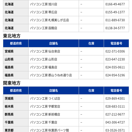
北海道
パソコン工房 旭川店
−
0166-49-4677
北海道
パソコン工房 帯広店
−
0155-49-1377
北海道
パソコン⼯房 札幌美しが丘店
−
011-889-6730
北海道
パソコン工房 函館店
−
0138-34-5777
東北地方
都道府県
店舗名
在庫
電話番号
宮城県
パソコン工房 仙台泉店
−
022-371-0306
山形県
パソコン工房 山形店
−
023-647-2230
福島県
パソコン工房 福島店
−
024-555-0611
福島県
パソコン工房 郡山うねめ通り店
−
024-954-5196
関東地方
都道府県
店舗名
在庫
電話番号
茨城県
パソコン工房 つくば店
−
029-869-4301
栃木県
パソコン工房 宇都宮店
−
028-683-3111
群馬県
パソコン工房 新前橋店
−
027-212-9677
千葉県
パソコン工房 千葉店
−
043-306-4727
東京都
パソコン工房 秋葉原パーツ館
−
03-3526-3571