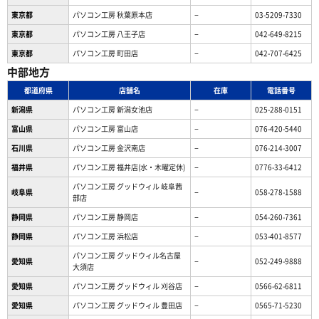
東京都
パソコン工房 秋葉原本店
−
03-5209-7330
東京都
パソコン工房 八王子店
−
042-649-8215
東京都
パソコン工房 町田店
−
042-707-6425
中部地方
都道府県
店舗名
在庫
電話番号
新潟県
パソコン工房 新潟女池店
−
025-288-0151
富山県
パソコン工房 富山店
−
076-420-5440
石川県
パソコン工房 金沢南店
−
076-214-3007
福井県
パソコン工房 福井店(水・木曜定休)
−
0776-33-6412
パソコン工房 グッドウィル 岐阜茜
岐阜県
−
058-278-1588
部店
静岡県
パソコン工房 静岡店
−
054-260-7361
静岡県
パソコン工房 浜松店
−
053-401-8577
パソコン工房 グッドウィル名古屋
愛知県
−
052-249-9888
大須店
愛知県
パソコン工房 グッドウィル 刈谷店
−
0566-62-6811
愛知県
パソコン工房 グッドウィル 豊田店
−
0565-71-5230