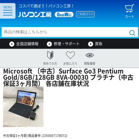
コスパで選ぼう！パソコン工房！
MENU
ご利用ガイド
カート
全国店舗情報
修理・サポート
買取
初めての方
お気に入り
閲覧履歴
Microsoft 〔中古〕Surface Go3 Pentium
Gold/8GB/128GB 8VA-00030 プラチナ（中古
保証3ヶ月間） 各店舗在庫状況
中古保証3ヶ月間 (商品番号: 2350007178072)