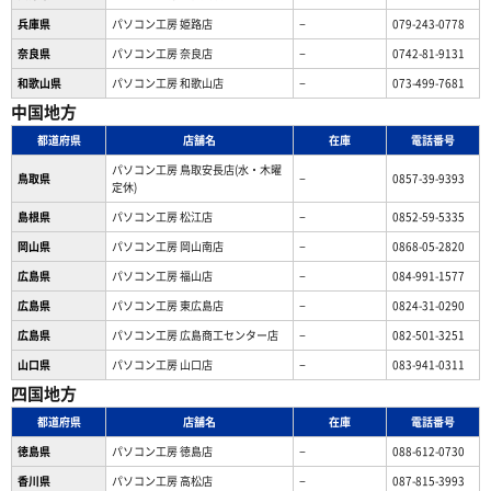
兵庫県
パソコン工房 姫路店
−
079-243-0778
奈良県
パソコン工房 奈良店
−
0742-81-9131
和歌山県
パソコン工房 和歌山店
−
073-499-7681
中国地方
都道府県
店舗名
在庫
電話番号
パソコン工房 鳥取安長店(水・木曜
鳥取県
−
0857-39-9393
定休)
島根県
パソコン工房 松江店
−
0852-59-5335
岡山県
パソコン工房 岡山南店
−
0868-05-2820
広島県
パソコン工房 福山店
−
084-991-1577
広島県
パソコン工房 東広島店
−
0824-31-0290
広島県
パソコン工房 広島商工センター店
−
082-501-3251
山口県
パソコン工房 山口店
−
083-941-0311
四国地方
都道府県
店舗名
在庫
電話番号
徳島県
パソコン工房 徳島店
−
088-612-0730
香川県
パソコン工房 高松店
−
087-815-3993