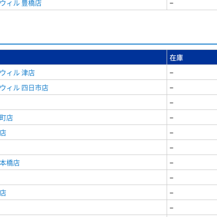
ウィル 豊橋店
−
在庫
ウィル 津店
−
ウィル 四日市店
−
−
寺町店
−
店
−
−
日本橋店
−
−
店
−
−