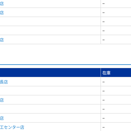
店
−
店
−
−
−
店
−
在庫
安長店
−
−
店
−
−
店
−
商工センター店
−