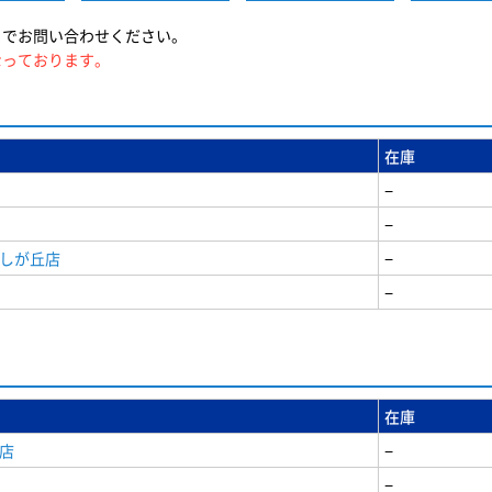
までお問い合わせください。
なっております。
在庫
−
−
美しが丘店
−
−
在庫
店
−
−