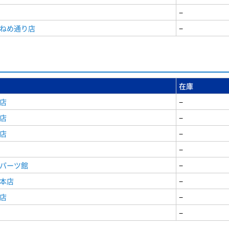
−
うねめ通り店
−
在庫
店
−
店
−
店
−
−
原パーツ館
−
原本店
−
店
−
−