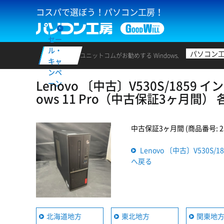
コスパで選ぼう！パソコン工房！
セー
ル・
パソコン
ユニットコムがお勧めする Windows.
キャ
ンペ
Lenovo 〔中古〕V530S/1859 イン
ーン
ows 11 Pro（中古保証3ヶ月間
中古保証3ヶ月間 (商品番号: 235
Lenovo 〔中古〕V530S/1
へ戻る
北海道地方
東北地方
関東地