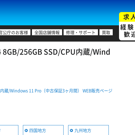
求
経験
官公庁のお客様
全国店舗情報
修理・サポート
買取
歓
8GB/256GB SSD/CPU内蔵/Wind
D/CPU内蔵/Windows 11 Pro（中古保証3ヶ月間） WEB販売ページ
方
四国地方
九州地方