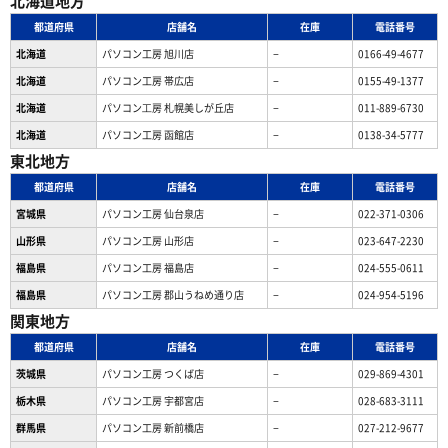
北海道地方
都道府県
店舗名
在庫
電話番号
北海道
パソコン工房 旭川店
−
0166-49-4677
北海道
パソコン工房 帯広店
−
0155-49-1377
北海道
パソコン⼯房 札幌美しが丘店
−
011-889-6730
北海道
パソコン工房 函館店
−
0138-34-5777
東北地方
都道府県
店舗名
在庫
電話番号
宮城県
パソコン工房 仙台泉店
−
022-371-0306
山形県
パソコン工房 山形店
−
023-647-2230
福島県
パソコン工房 福島店
−
024-555-0611
福島県
パソコン工房 郡山うねめ通り店
−
024-954-5196
関東地方
都道府県
店舗名
在庫
電話番号
茨城県
パソコン工房 つくば店
−
029-869-4301
栃木県
パソコン工房 宇都宮店
−
028-683-3111
群馬県
パソコン工房 新前橋店
−
027-212-9677