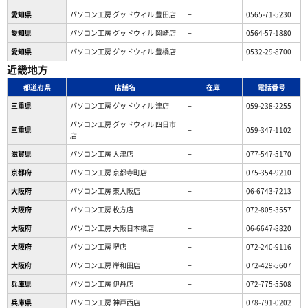
愛知県
パソコン工房 グッドウィル 豊田店
−
0565-71-5230
愛知県
パソコン工房 グッドウィル 岡崎店
−
0564-57-1880
愛知県
パソコン工房 グッドウィル 豊橋店
−
0532-29-8700
近畿地方
都道府県
店舗名
在庫
電話番号
三重県
パソコン工房 グッドウィル 津店
−
059-238-2255
パソコン工房 グッドウィル 四日市
三重県
−
059-347-1102
店
滋賀県
パソコン工房 大津店
−
077-547-5170
京都府
パソコン工房 京都寺町店
−
075-354-9210
大阪府
パソコン工房 東大阪店
−
06-6743-7213
大阪府
パソコン工房 枚方店
−
072-805-3557
大阪府
パソコン工房 大阪日本橋店
−
06-6647-8820
大阪府
パソコン工房 堺店
−
072-240-9116
大阪府
パソコン工房 岸和田店
−
072-429-5607
兵庫県
パソコン工房 伊丹店
−
072-775-5508
兵庫県
パソコン工房 神戸西店
−
078-791-0202