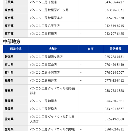
千葉県
パソコン工房 千葉店
−
043-306-4727
東京都
パソコン工房 秋葉原パーツ館
−
03-3526-3571
東京都
パソコン工房 秋葉原本店
−
03-5209-7330
東京都
パソコン工房 八王子店
−
042-649-8215
東京都
パソコン工房 町田店
−
042-707-6425
中部地方
都道府県
店舗名
在庫
電話番号
新潟県
パソコン工房 新潟女池店
−
025-288-0151
富山県
パソコン工房 富山店
−
076-420-5440
石川県
パソコン工房 金沢南店
−
076-214-3007
福井県
パソコン工房 福井店
−
0776-33-6412
パソコン工房 グッドウィル 岐阜茜
岐阜県
−
058-278-1588
部店
静岡県
パソコン工房 静岡店
−
054-260-7361
静岡県
パソコン工房 浜松店
−
053-401-8577
パソコン工房 グッドウィル名古屋
愛知県
−
052-249-9888
大須店
愛知県
パソコン工房 グッドウィル 刈谷店
−
0566-62-6811