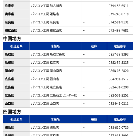
兵庫県
パソコン工房 加古川店
−
0794-56-6511
兵庫県
パソコン工房 姫路店
−
079-243-0778
奈良県
パソコン工房 奈良店
−
0742-81-9131
和歌山県
パソコン工房 和歌山店
−
073-499-7681
中国地方
都道府県
店舗名
在庫
電話番号
鳥取県
パソコン工房 鳥取安長店
−
0857-39-9393
島根県
パソコン工房 松江店
−
0852-59-5335
岡山県
パソコン工房 岡山南店
−
0868-05-2820
広島県
パソコン工房 福山店
−
084-991-1577
広島県
パソコン工房 東広島店
−
0824-31-0290
広島県
パソコン工房 広島商工センター店
−
082-501-3251
山口県
パソコン工房 山口店
−
083-941-0311
四国地方
都道府県
店舗名
在庫
電話番号
徳島県
パソコン工房 徳島店
−
088-612-0730
香川県
パソコン工房 高松店
−
087-815-3993