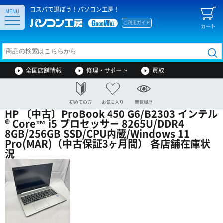
コスパで選ぼう！パソコン工房！
MENU
ご利用ガイド
カート
全国店舗情報
修理・サポート
買取
初めての方
お気に入り
閲覧履歴
HP 〔中古〕ProBook 450 G6/B2303 インテル
® Core™ i5 プロセッサー 8265U/DDR4
8GB/256GB SSD/CPU内蔵/Windows 11
Pro(MAR)（中古保証3ヶ月間） 各店舗在庫状
況