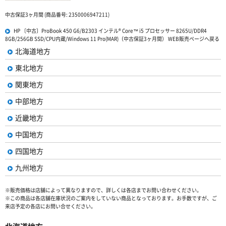
中古保証3ヶ月間 (商品番号: 2350006947211)
HP 〔中古〕ProBook 450 G6/B2303 インテル® Core™ i5 プロセッサー 8265U/DDR4
8GB/256GB SSD/CPU内蔵/Windows 11 Pro(MAR)（中古保証3ヶ月間） WEB販売ページへ戻る
北海道地方
東北地方
関東地方
中部地方
近畿地方
中国地方
四国地方
九州地方
※販売価格は店舗によって異なりますので、詳しくは各店までお問い合わせください。
※この商品は各店舗在庫状況のご案内をしていない商品となっております。お手数ですが、ご
来店予定の各店にお問い合せください。