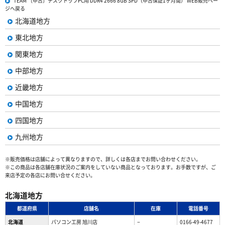
TEAM 〔中古〕デスクトップPC用 DDR4 2666 8GB SPD（中古保証1ヶ月間） WEB販売ペー
ジへ戻る
北海道地方
東北地方
関東地方
中部地方
近畿地方
中国地方
四国地方
九州地方
※販売価格は店舗によって異なりますので、詳しくは各店までお問い合わせください。
※この商品は各店舗在庫状況のご案内をしていない商品となっております。お手数ですが、ご
来店予定の各店にお問い合せください。
北海道地方
都道府県
店舗名
在庫
電話番号
北海道
パソコン工房 旭川店
−
0166-49-4677