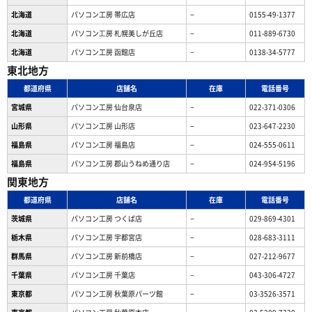
北海道
パソコン工房 帯広店
−
0155-49-1377
北海道
パソコン⼯房 札幌美しが丘店
−
011-889-6730
北海道
パソコン工房 函館店
−
0138-34-5777
東北地方
都道府県
店舗名
在庫
電話番号
宮城県
パソコン工房 仙台泉店
−
022-371-0306
山形県
パソコン工房 山形店
−
023-647-2230
福島県
パソコン工房 福島店
−
024-555-0611
福島県
パソコン工房 郡山うねめ通り店
−
024-954-5196
関東地方
都道府県
店舗名
在庫
電話番号
茨城県
パソコン工房 つくば店
−
029-869-4301
栃木県
パソコン工房 宇都宮店
−
028-683-3111
群馬県
パソコン工房 新前橋店
−
027-212-9677
千葉県
パソコン工房 千葉店
−
043-306-4727
東京都
パソコン工房 秋葉原パーツ館
−
03-3526-3571