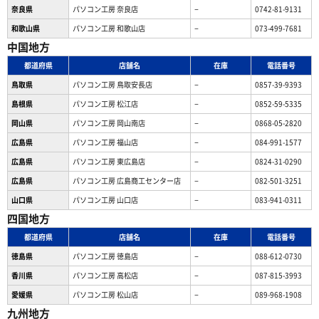
奈良県
パソコン工房 奈良店
−
0742-81-9131
和歌山県
パソコン工房 和歌山店
−
073-499-7681
中国地方
都道府県
店舗名
在庫
電話番号
鳥取県
パソコン工房 鳥取安長店
−
0857-39-9393
島根県
パソコン工房 松江店
−
0852-59-5335
岡山県
パソコン工房 岡山南店
−
0868-05-2820
広島県
パソコン工房 福山店
−
084-991-1577
広島県
パソコン工房 東広島店
−
0824-31-0290
広島県
パソコン工房 広島商工センター店
−
082-501-3251
山口県
パソコン工房 山口店
−
083-941-0311
四国地方
都道府県
店舗名
在庫
電話番号
徳島県
パソコン工房 徳島店
−
088-612-0730
香川県
パソコン工房 高松店
−
087-815-3993
愛媛県
パソコン工房 松山店
−
089-968-1908
九州地方