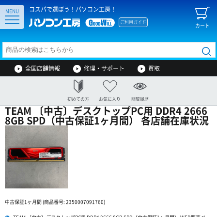
コスパで選ぼう！パソコン工房！
MENU
ご利用ガイド
カート
全国店舗情報
修理・サポート
買取
初めての方
お気に入り
閲覧履歴
TEAM 〔中古〕デスクトップPC用 DDR4 2666
8GB SPD（中古保証1ヶ月間） 各店舗在庫状況
中古保証1ヶ月間 (商品番号: 2350007091760)