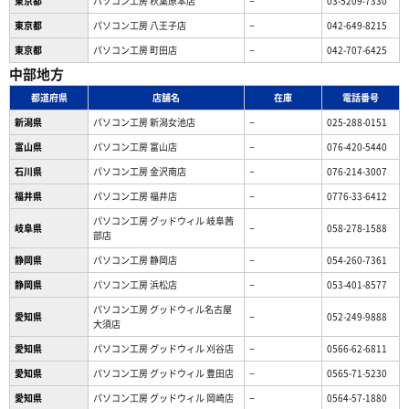
東京都
パソコン工房 秋葉原本店
−
03-5209-7330
東京都
パソコン工房 八王子店
−
042-649-8215
東京都
パソコン工房 町田店
−
042-707-6425
中部地方
都道府県
店舗名
在庫
電話番号
新潟県
パソコン工房 新潟女池店
−
025-288-0151
富山県
パソコン工房 富山店
−
076-420-5440
石川県
パソコン工房 金沢南店
−
076-214-3007
福井県
パソコン工房 福井店
−
0776-33-6412
パソコン工房 グッドウィル 岐阜茜
岐阜県
−
058-278-1588
部店
静岡県
パソコン工房 静岡店
−
054-260-7361
静岡県
パソコン工房 浜松店
−
053-401-8577
パソコン工房 グッドウィル名古屋
愛知県
−
052-249-9888
大須店
愛知県
パソコン工房 グッドウィル 刈谷店
−
0566-62-6811
愛知県
パソコン工房 グッドウィル 豊田店
−
0565-71-5230
愛知県
パソコン工房 グッドウィル 岡崎店
−
0564-57-1880