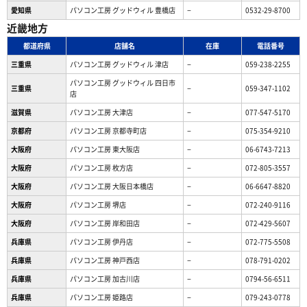
愛知県
パソコン工房 グッドウィル 豊橋店
−
0532-29-8700
近畿地方
都道府県
店舗名
在庫
電話番号
三重県
パソコン工房 グッドウィル 津店
−
059-238-2255
パソコン工房 グッドウィル 四日市
三重県
−
059-347-1102
店
滋賀県
パソコン工房 大津店
−
077-547-5170
京都府
パソコン工房 京都寺町店
−
075-354-9210
大阪府
パソコン工房 東大阪店
−
06-6743-7213
大阪府
パソコン工房 枚方店
−
072-805-3557
大阪府
パソコン工房 大阪日本橋店
−
06-6647-8820
大阪府
パソコン工房 堺店
−
072-240-9116
大阪府
パソコン工房 岸和田店
−
072-429-5607
兵庫県
パソコン工房 伊丹店
−
072-775-5508
兵庫県
パソコン工房 神戸西店
−
078-791-0202
兵庫県
パソコン工房 加古川店
−
0794-56-6511
兵庫県
パソコン工房 姫路店
−
079-243-0778