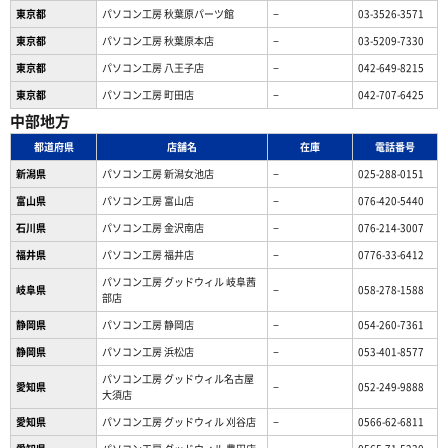
東京都
パソコン工房 秋葉原パーツ館
−
03-3526-3571
東京都
パソコン工房 秋葉原本店
−
03-5209-7330
東京都
パソコン工房 八王子店
−
042-649-8215
東京都
パソコン工房 町田店
−
042-707-6425
中部地方
都道府県
店舗名
在庫
電話番号
新潟県
パソコン工房 新潟女池店
−
025-288-0151
富山県
パソコン工房 富山店
−
076-420-5440
石川県
パソコン工房 金沢南店
−
076-214-3007
福井県
パソコン工房 福井店
−
0776-33-6412
パソコン工房 グッドウィル 岐阜茜
岐阜県
−
058-278-1588
部店
静岡県
パソコン工房 静岡店
−
054-260-7361
静岡県
パソコン工房 浜松店
−
053-401-8577
パソコン工房 グッドウィル名古屋
愛知県
−
052-249-9888
大須店
愛知県
パソコン工房 グッドウィル 刈谷店
−
0566-62-6811