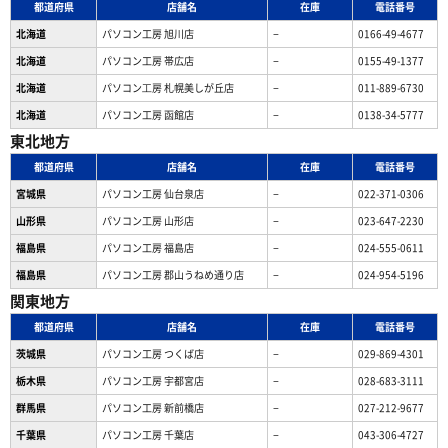
都道府県
店舗名
在庫
電話番号
北海道
パソコン工房 旭川店
−
0166-49-4677
北海道
パソコン工房 帯広店
−
0155-49-1377
北海道
パソコン⼯房 札幌美しが丘店
−
011-889-6730
北海道
パソコン工房 函館店
−
0138-34-5777
東北地方
都道府県
店舗名
在庫
電話番号
宮城県
パソコン工房 仙台泉店
−
022-371-0306
山形県
パソコン工房 山形店
−
023-647-2230
福島県
パソコン工房 福島店
−
024-555-0611
福島県
パソコン工房 郡山うねめ通り店
−
024-954-5196
関東地方
都道府県
店舗名
在庫
電話番号
茨城県
パソコン工房 つくば店
−
029-869-4301
栃木県
パソコン工房 宇都宮店
−
028-683-3111
群馬県
パソコン工房 新前橋店
−
027-212-9677
千葉県
パソコン工房 千葉店
−
043-306-4727