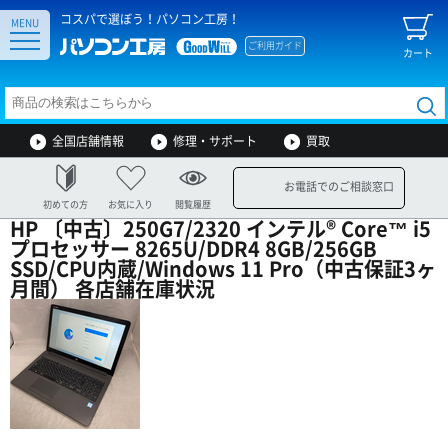
コスパで選ぼう！パソコン工房！
MENU
ご利用ガイド
カート
全国店舗情報
修理・サポート
買取
お電話でのご相談窓口
初めての方
お気に入り
閲覧履歴
HP 〔中古〕250G7/2320 インテル® Core™ i5
プロセッサー 8265U/DDR4 8GB/256GB
SSD/CPU内蔵/Windows 11 Pro（中古保証3ヶ
月間） 各店舗在庫状況