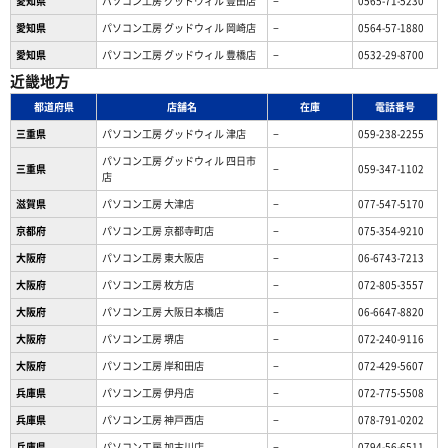
愛知県
パソコン工房 グッドウィル 豊田店
−
0565-71-5230
愛知県
パソコン工房 グッドウィル 岡崎店
−
0564-57-1880
愛知県
パソコン工房 グッドウィル 豊橋店
−
0532-29-8700
近畿地方
都道府県
店舗名
在庫
電話番号
三重県
パソコン工房 グッドウィル 津店
−
059-238-2255
パソコン工房 グッドウィル 四日市
三重県
−
059-347-1102
店
滋賀県
パソコン工房 大津店
−
077-547-5170
京都府
パソコン工房 京都寺町店
−
075-354-9210
大阪府
パソコン工房 東大阪店
−
06-6743-7213
大阪府
パソコン工房 枚方店
−
072-805-3557
大阪府
パソコン工房 大阪日本橋店
−
06-6647-8820
大阪府
パソコン工房 堺店
−
072-240-9116
大阪府
パソコン工房 岸和田店
−
072-429-5607
兵庫県
パソコン工房 伊丹店
−
072-775-5508
兵庫県
パソコン工房 神戸西店
−
078-791-0202
兵庫県
パソコン工房 加古川店
−
0794-56-6511