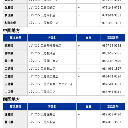
兵庫県
パソコン工房 姫路店
−
079-243-0778
奈良県
パソコン工房 奈良店
−
0742-81-9131
和歌山県
パソコン工房 和歌山店
−
073-499-7681
中国地方
都道府県
店舗名
在庫
電話番号
鳥取県
パソコン工房 鳥取安長店
−
0857-39-9393
島根県
パソコン工房 松江店
−
0852-59-5335
岡山県
パソコン工房 岡山南店
−
0868-05-2820
広島県
パソコン工房 福山店
−
084-991-1577
広島県
パソコン工房 東広島店
−
0824-31-0290
広島県
パソコン工房 広島商工センター店
−
082-501-3251
山口県
パソコン工房 山口店
−
083-941-0311
四国地方
都道府県
店舗名
在庫
電話番号
徳島県
パソコン工房 徳島店
−
088-612-0730
香川県
パソコン工房 高松店
−
087-815-3993