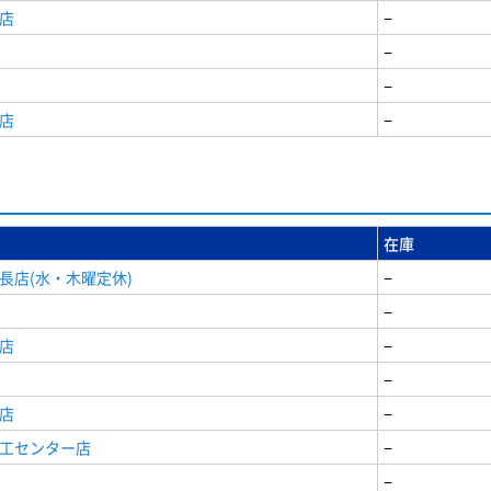
店
−
−
−
店
−
在庫
長店(水・木曜定休)
−
−
店
−
−
店
−
商工センター店
−
−