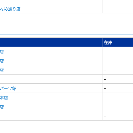
うねめ通り店
−
在庫
店
−
店
−
店
−
−
原パーツ館
−
原本店
−
店
−
−