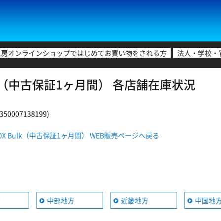
工房オンラインショップではじめてお買い物をされる方
法人・学校・
 Bulk（中古保証1ヶ月間） 各店舗在庫状況
0007138199)
600X Bulk（中古保証1ヶ月間） WEB販売ページへ戻る
方
中部地方
近畿地方
中国地