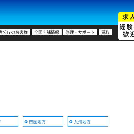
求
経験
官公庁のお客様
全国店舗情報
修理・サポート
買取
歓
方
四国地方
九州地方