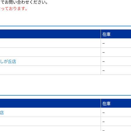
までお問い合わせください。
なっております。
在庫
−
−
美しが丘店
−
−
在庫
店
−
−
−