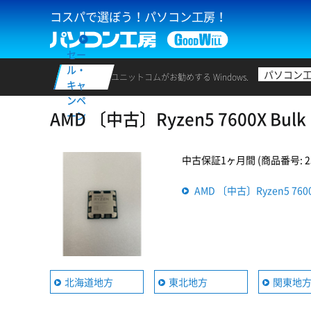
コスパで選ぼう！パソコン工房！
セー
ル・
パソコン
ユニットコムがお勧めする Windows.
キャ
ンペ
AMD 〔中古〕Ryzen5 7600X
ーン
中古保証1ヶ月間 (商品番号: 235
AMD 〔中古〕Ryzen5 7
北海道地方
東北地方
関東地