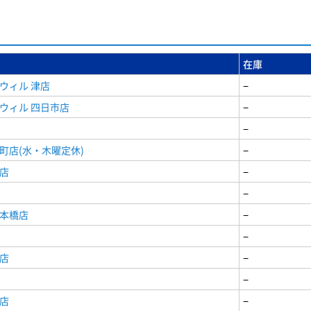
在庫
ウィル 津店
−
ウィル 四日市店
−
−
町店(水・木曜定休)
−
店
−
−
日本橋店
−
−
店
−
−
店
−