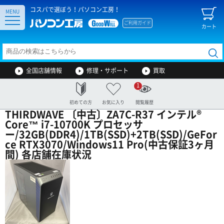
コスパで選ぼう！パソコン工房！
MENU
ご利用ガイド
カート
全国店舗情報
修理・サポート
買取
1
初めての方
お気に入り
閲覧履歴
THIRDWAVE 〔中古〕ZA7C-R37 インテル®
Core™ i7-10700K プロセッサ
ー/32GB(DDR4)/1TB(SSD)+2TB(SSD)/GeFor
ce RTX3070/Windows11 Pro(中古保証3ヶ月
間) 各店舗在庫状況