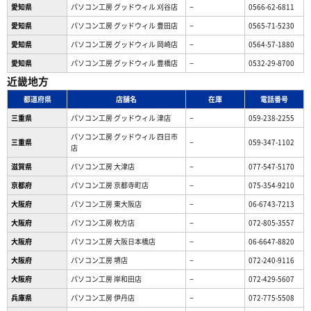
愛知県
パソコン工房 グッドウィル 刈谷店
−
0566-62-6811
愛知県
パソコン工房 グッドウィル 豊田店
−
0565-71-5230
愛知県
パソコン工房 グッドウィル 岡崎店
−
0564-57-1880
愛知県
パソコン工房 グッドウィル 豊橋店
−
0532-29-8700
近畿地方
都道府県
店舗名
在庫
電話番号
三重県
パソコン工房 グッドウィル 津店
−
059-238-2255
パソコン工房 グッドウィル 四日市
三重県
−
059-347-1102
店
滋賀県
パソコン工房 大津店
−
077-547-5170
京都府
パソコン工房 京都寺町店
−
075-354-9210
大阪府
パソコン工房 東大阪店
−
06-6743-7213
大阪府
パソコン工房 枚方店
−
072-805-3557
大阪府
パソコン工房 大阪日本橋店
−
06-6647-8820
大阪府
パソコン工房 堺店
−
072-240-9116
大阪府
パソコン工房 岸和田店
−
072-429-5607
兵庫県
パソコン工房 伊丹店
−
072-775-5508