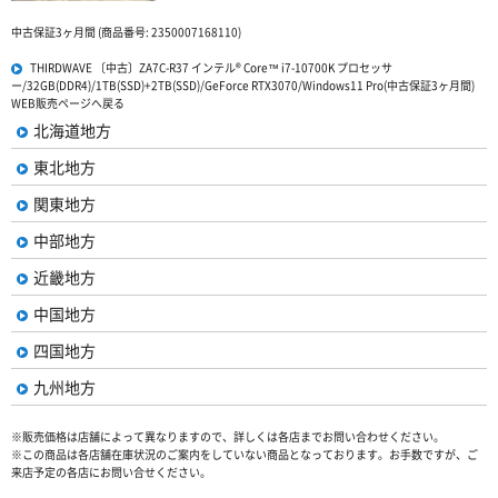
中古保証3ヶ月間 (商品番号: 2350007168110)
THIRDWAVE 〔中古〕ZA7C-R37 インテル® Core™ i7-10700K プロセッサ
ー/32GB(DDR4)/1TB(SSD)+2TB(SSD)/GeForce RTX3070/Windows11 Pro(中古保証3ヶ月間)
WEB販売ページへ戻る
北海道地方
東北地方
関東地方
中部地方
近畿地方
中国地方
四国地方
九州地方
※販売価格は店舗によって異なりますので、詳しくは各店までお問い合わせください。
※この商品は各店舗在庫状況のご案内をしていない商品となっております。お手数ですが、ご
来店予定の各店にお問い合せください。