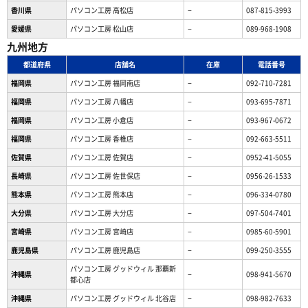
香川県
パソコン工房 高松店
−
087-815-3993
愛媛県
パソコン工房 松山店
−
089-968-1908
九州地方
都道府県
店舗名
在庫
電話番号
福岡県
パソコン工房 福岡南店
−
092-710-7281
福岡県
パソコン工房 八幡店
−
093-695-7871
福岡県
パソコン工房 小倉店
−
093-967-0672
福岡県
パソコン工房 香椎店
−
092-663-5511
佐賀県
パソコン工房 佐賀店
−
0952-41-5055
長崎県
パソコン工房 佐世保店
−
0956-26-1533
熊本県
パソコン工房 熊本店
−
096-334-0780
大分県
パソコン工房 大分店
−
097-504-7401
宮崎県
パソコン工房 宮崎店
−
0985-60-5901
鹿児島県
パソコン工房 鹿児島店
−
099-250-3555
パソコン工房 グッドウィル 那覇新
沖縄県
−
098-941-5670
都心店
沖縄県
パソコン工房 グッドウィル 北谷店
−
098-982-7633