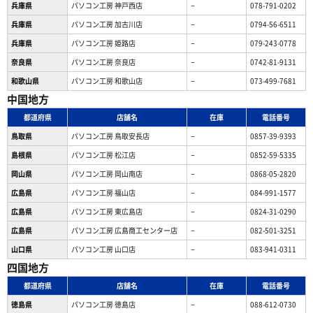
兵庫県
パソコン工房 神戸西店
−
078-791-0202
兵庫県
パソコン工房 加古川店
−
0794-56-6511
兵庫県
パソコン工房 姫路店
−
079-243-0778
奈良県
パソコン工房 奈良店
−
0742-81-9131
和歌山県
パソコン工房 和歌山店
−
073-499-7681
中国地方
都道府県
店舗名
在庫
電話番号
鳥取県
パソコン工房 鳥取安長店
−
0857-39-9393
島根県
パソコン工房 松江店
−
0852-59-5335
岡山県
パソコン工房 岡山南店
−
0868-05-2820
広島県
パソコン工房 福山店
−
084-991-1577
広島県
パソコン工房 東広島店
−
0824-31-0290
広島県
パソコン工房 広島商工センター店
−
082-501-3251
山口県
パソコン工房 山口店
−
083-941-0311
四国地方
都道府県
店舗名
在庫
電話番号
徳島県
パソコン工房 徳島店
−
088-612-0730