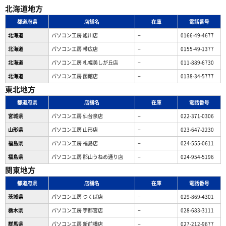
北海道地方
都道府県
店舗名
在庫
電話番号
北海道
パソコン工房 旭川店
−
0166-49-4677
北海道
パソコン工房 帯広店
−
0155-49-1377
北海道
パソコン⼯房 札幌美しが丘店
−
011-889-6730
北海道
パソコン工房 函館店
−
0138-34-5777
東北地方
都道府県
店舗名
在庫
電話番号
宮城県
パソコン工房 仙台泉店
−
022-371-0306
山形県
パソコン工房 山形店
−
023-647-2230
福島県
パソコン工房 福島店
−
024-555-0611
福島県
パソコン工房 郡山うねめ通り店
−
024-954-5196
関東地方
都道府県
店舗名
在庫
電話番号
茨城県
パソコン工房 つくば店
−
029-869-4301
栃木県
パソコン工房 宇都宮店
−
028-683-3111
群馬県
パソコン工房 新前橋店
−
027-212-9677