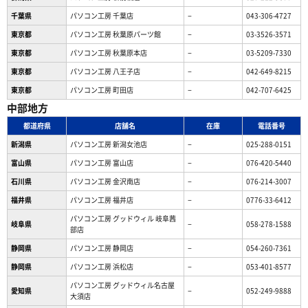
千葉県
パソコン工房 千葉店
−
043-306-4727
東京都
パソコン工房 秋葉原パーツ館
−
03-3526-3571
東京都
パソコン工房 秋葉原本店
−
03-5209-7330
東京都
パソコン工房 八王子店
−
042-649-8215
東京都
パソコン工房 町田店
−
042-707-6425
中部地方
都道府県
店舗名
在庫
電話番号
新潟県
パソコン工房 新潟女池店
−
025-288-0151
富山県
パソコン工房 富山店
−
076-420-5440
石川県
パソコン工房 金沢南店
−
076-214-3007
福井県
パソコン工房 福井店
−
0776-33-6412
パソコン工房 グッドウィル 岐阜茜
岐阜県
−
058-278-1588
部店
静岡県
パソコン工房 静岡店
−
054-260-7361
静岡県
パソコン工房 浜松店
−
053-401-8577
パソコン工房 グッドウィル名古屋
愛知県
−
052-249-9888
大須店