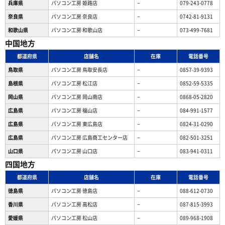
兵庫県
パソコン工房 姫路店
−
079-243-0778
奈良県
パソコン工房 奈良店
−
0742-81-9131
和歌山県
パソコン工房 和歌山店
−
073-499-7681
中国地方
都道府県
店舗名
在庫
電話番号
鳥取県
パソコン工房 鳥取安長店
−
0857-39-9393
島根県
パソコン工房 松江店
−
0852-59-5335
岡山県
パソコン工房 岡山南店
−
0868-05-2820
広島県
パソコン工房 福山店
−
084-991-1577
広島県
パソコン工房 東広島店
−
0824-31-0290
広島県
パソコン工房 広島商工センター店
−
082-501-3251
山口県
パソコン工房 山口店
−
083-941-0311
四国地方
都道府県
店舗名
在庫
電話番号
徳島県
パソコン工房 徳島店
−
088-612-0730
香川県
パソコン工房 高松店
−
087-815-3993
愛媛県
パソコン工房 松山店
−
089-968-1908