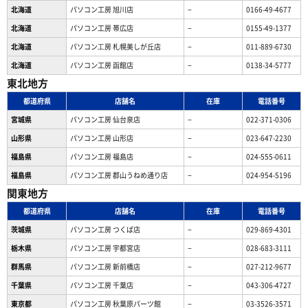
北海道
パソコン工房 旭川店
−
0166-49-4677
北海道
パソコン工房 帯広店
−
0155-49-1377
北海道
パソコン⼯房 札幌美しが丘店
−
011-889-6730
北海道
パソコン工房 函館店
−
0138-34-5777
東北地方
都道府県
店舗名
在庫
電話番号
宮城県
パソコン工房 仙台泉店
−
022-371-0306
山形県
パソコン工房 山形店
−
023-647-2230
福島県
パソコン工房 福島店
−
024-555-0611
福島県
パソコン工房 郡山うねめ通り店
−
024-954-5196
関東地方
都道府県
店舗名
在庫
電話番号
茨城県
パソコン工房 つくば店
−
029-869-4301
栃木県
パソコン工房 宇都宮店
−
028-683-3111
群馬県
パソコン工房 新前橋店
−
027-212-9677
千葉県
パソコン工房 千葉店
−
043-306-4727
東京都
パソコン工房 秋葉原パーツ館
−
03-3526-3571