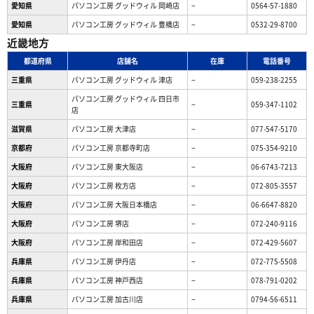
愛知県
パソコン工房 グッドウィル 岡崎店
−
0564-57-1880
愛知県
パソコン工房 グッドウィル 豊橋店
−
0532-29-8700
近畿地方
都道府県
店舗名
在庫
電話番号
三重県
パソコン工房 グッドウィル 津店
−
059-238-2255
パソコン工房 グッドウィル 四日市
三重県
−
059-347-1102
店
滋賀県
パソコン工房 大津店
−
077-547-5170
京都府
パソコン工房 京都寺町店
−
075-354-9210
大阪府
パソコン工房 東大阪店
−
06-6743-7213
大阪府
パソコン工房 枚方店
−
072-805-3557
大阪府
パソコン工房 大阪日本橋店
−
06-6647-8820
大阪府
パソコン工房 堺店
−
072-240-9116
大阪府
パソコン工房 岸和田店
−
072-429-5607
兵庫県
パソコン工房 伊丹店
−
072-775-5508
兵庫県
パソコン工房 神戸西店
−
078-791-0202
兵庫県
パソコン工房 加古川店
−
0794-56-6511