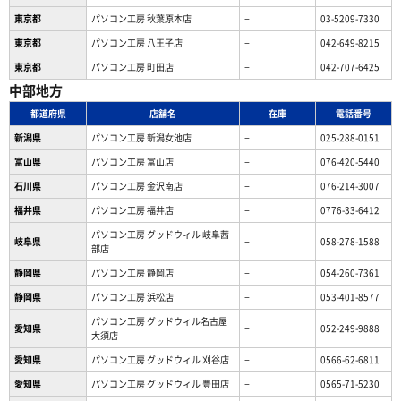
東京都
パソコン工房 秋葉原本店
−
03-5209-7330
東京都
パソコン工房 八王子店
−
042-649-8215
東京都
パソコン工房 町田店
−
042-707-6425
中部地方
都道府県
店舗名
在庫
電話番号
新潟県
パソコン工房 新潟女池店
−
025-288-0151
富山県
パソコン工房 富山店
−
076-420-5440
石川県
パソコン工房 金沢南店
−
076-214-3007
福井県
パソコン工房 福井店
−
0776-33-6412
パソコン工房 グッドウィル 岐阜茜
岐阜県
−
058-278-1588
部店
静岡県
パソコン工房 静岡店
−
054-260-7361
静岡県
パソコン工房 浜松店
−
053-401-8577
パソコン工房 グッドウィル名古屋
愛知県
−
052-249-9888
大須店
愛知県
パソコン工房 グッドウィル 刈谷店
−
0566-62-6811
愛知県
パソコン工房 グッドウィル 豊田店
−
0565-71-5230