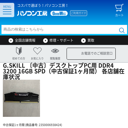
コスパで選ぼう！パソコン工房！
MENU
ご利用ガイド
カート
全国店舗情報
修理・サポート
買取
お電話でのご相談窓口
初めての方
お気に入り
閲覧履歴
G.SKILL 〔中古〕デスクトップPC用 DDR4
3200 16GB SPD（中古保証1ヶ月間） 各店舗在
庫状況
中古保証1ヶ月間 (商品番号: 2350006938424)