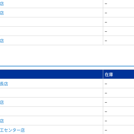
店
−
店
−
−
−
店
−
在庫
安長店
−
−
店
−
−
店
−
商工センター店
−