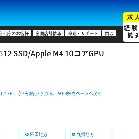
求
経験
官公庁のお客様
全国店舗情報
修理・サポート
買取
歓
512 SSD/Apple M4 10コアGPU
pple M4 10コアGPU（中古保証3ヶ月間） WEB販売ページへ戻る
方
四国地方
九州地方