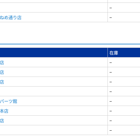
−
うねめ通り店
−
在庫
店
−
店
−
店
−
−
原パーツ館
−
原本店
−
店
−
−