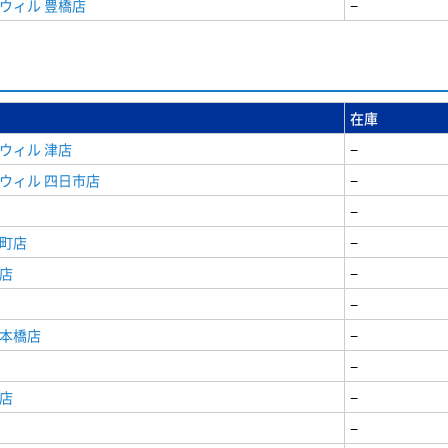
ウィル 豊橋店
−
在庫
ウィル 津店
−
ウィル 四日市店
−
−
寺町店
−
店
−
−
日本橋店
−
−
店
−
−