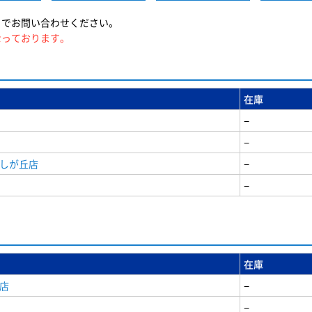
までお問い合わせください。
なっております。
在庫
−
−
美しが丘店
−
−
在庫
店
−
−