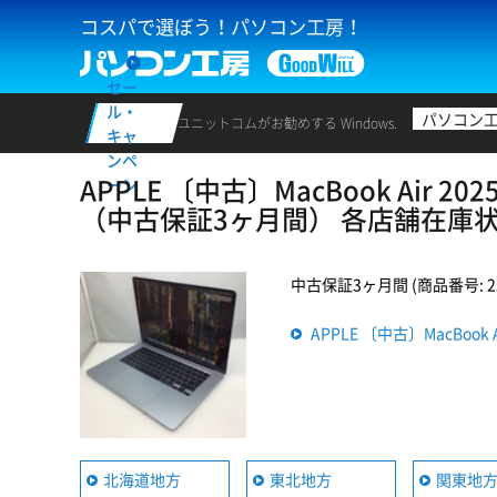
コスパで選ぼう！パソコン工房！
セー
ル・
パソコン
ユニットコムがお勧めする Windows.
キャ
ンペ
APPLE 〔中古〕MacBook Air 2025
ーン
（中古保証3ヶ月間） 各店舗在庫
中古保証3ヶ月間 (商品番号: 235
APPLE 〔中古〕MacBook 
北海道地方
東北地方
関東地