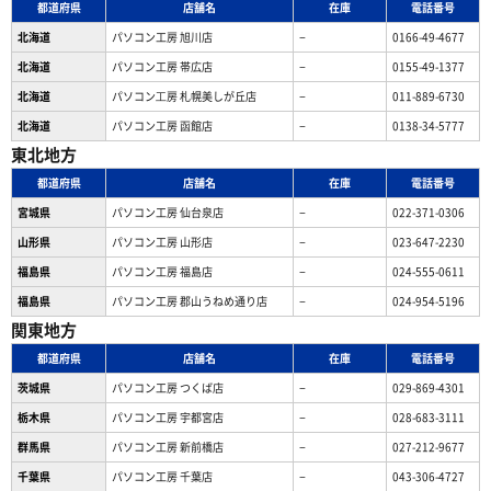
都道府県
店舗名
在庫
電話番号
北海道
パソコン工房 旭川店
−
0166-49-4677
北海道
パソコン工房 帯広店
−
0155-49-1377
北海道
パソコン⼯房 札幌美しが丘店
−
011-889-6730
北海道
パソコン工房 函館店
−
0138-34-5777
東北地方
都道府県
店舗名
在庫
電話番号
宮城県
パソコン工房 仙台泉店
−
022-371-0306
山形県
パソコン工房 山形店
−
023-647-2230
福島県
パソコン工房 福島店
−
024-555-0611
福島県
パソコン工房 郡山うねめ通り店
−
024-954-5196
関東地方
都道府県
店舗名
在庫
電話番号
茨城県
パソコン工房 つくば店
−
029-869-4301
栃木県
パソコン工房 宇都宮店
−
028-683-3111
群馬県
パソコン工房 新前橋店
−
027-212-9677
千葉県
パソコン工房 千葉店
−
043-306-4727