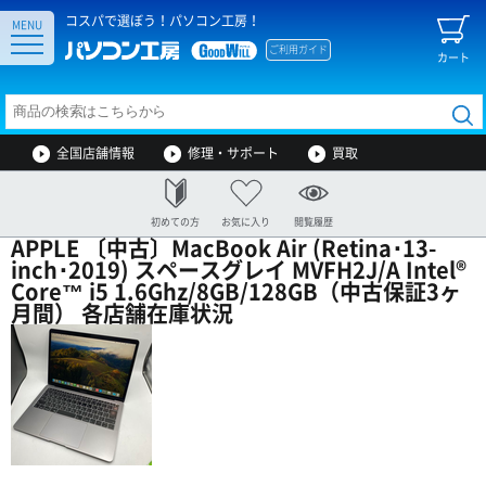
コスパで選ぼう！パソコン工房！
MENU
ご利用ガイド
カート
全国店舗情報
修理・サポート
買取
初めての方
お気に入り
閲覧履歴
APPLE 〔中古〕MacBook Air (Retina･13-
inch･2019) スペースグレイ MVFH2J/A Intel®
Core™ i5 1.6Ghz/8GB/128GB（中古保証3ヶ
月間） 各店舗在庫状況