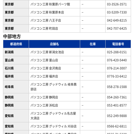
東京都
パソコン工房 秋葉原パーツ館
−
03-3526-3571
東京都
パソコン工房 秋葉原本店
−
03-5209-7330
東京都
パソコン工房 八王子店
−
042-649-8215
東京都
パソコン工房 町田店
−
042-707-6425
中部地方
都道府県
店舗名
在庫
電話番号
新潟県
パソコン工房 新潟女池店
−
025-288-0151
富山県
パソコン工房 富山店
−
076-420-5440
石川県
パソコン工房 金沢南店
−
076-214-3007
福井県
パソコン工房 福井店
−
0776-33-6412
パソコン工房 グッドウィル 岐阜茜
岐阜県
−
058-278-1588
部店
静岡県
パソコン工房 静岡店
−
054-260-7361
静岡県
パソコン工房 浜松店
−
053-401-8577
パソコン工房 グッドウィル名古屋
愛知県
−
052-249-9888
大須店
愛知県
パソコン工房 グッドウィル 刈谷店
−
0566-62-6811