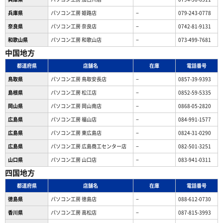
兵庫県
パソコン工房 姫路店
−
079-243-0778
奈良県
パソコン工房 奈良店
−
0742-81-9131
和歌山県
パソコン工房 和歌山店
−
073-499-7681
中国地方
都道府県
店舗名
在庫
電話番号
鳥取県
パソコン工房 鳥取安長店
−
0857-39-9393
島根県
パソコン工房 松江店
−
0852-59-5335
岡山県
パソコン工房 岡山南店
−
0868-05-2820
広島県
パソコン工房 福山店
−
084-991-1577
広島県
パソコン工房 東広島店
−
0824-31-0290
広島県
パソコン工房 広島商工センター店
−
082-501-3251
山口県
パソコン工房 山口店
−
083-941-0311
四国地方
都道府県
店舗名
在庫
電話番号
徳島県
パソコン工房 徳島店
−
088-612-0730
香川県
パソコン工房 高松店
−
087-815-3993