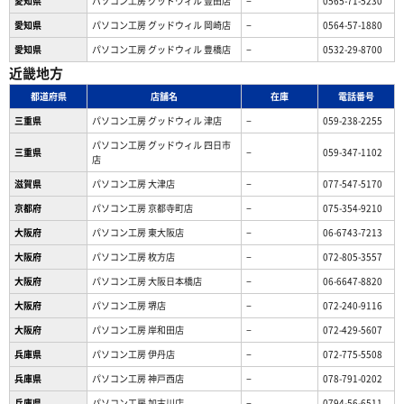
愛知県
パソコン工房 グッドウィル 豊田店
−
0565-71-5230
愛知県
パソコン工房 グッドウィル 岡崎店
−
0564-57-1880
愛知県
パソコン工房 グッドウィル 豊橋店
−
0532-29-8700
近畿地方
都道府県
店舗名
在庫
電話番号
三重県
パソコン工房 グッドウィル 津店
−
059-238-2255
パソコン工房 グッドウィル 四日市
三重県
−
059-347-1102
店
滋賀県
パソコン工房 大津店
−
077-547-5170
京都府
パソコン工房 京都寺町店
−
075-354-9210
大阪府
パソコン工房 東大阪店
−
06-6743-7213
大阪府
パソコン工房 枚方店
−
072-805-3557
大阪府
パソコン工房 大阪日本橋店
−
06-6647-8820
大阪府
パソコン工房 堺店
−
072-240-9116
大阪府
パソコン工房 岸和田店
−
072-429-5607
兵庫県
パソコン工房 伊丹店
−
072-775-5508
兵庫県
パソコン工房 神戸西店
−
078-791-0202
兵庫県
パソコン工房 加古川店
−
0794-56-6511