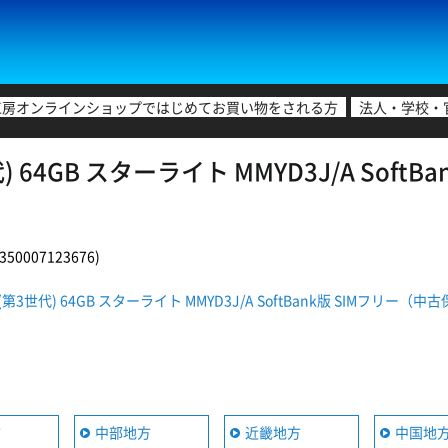
工房オンラインショップではじめてお買い物をされる方
法人・学校・
代) 64GB スターライト MMYD3J/A Sof
0007123676)
SE(第3世代) 64GB スターライト MMYD3J/A SoftBank版 SIMフリ
方
中部地方
近畿地方
中国地