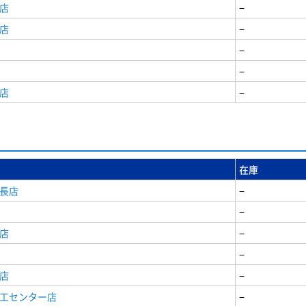
店
−
店
−
−
−
店
−
在庫
安長店
−
−
店
−
−
店
−
商工センター店
−