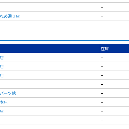
−
うねめ通り店
−
在庫
店
−
店
−
店
−
−
原パーツ館
−
原本店
−
店
−
−