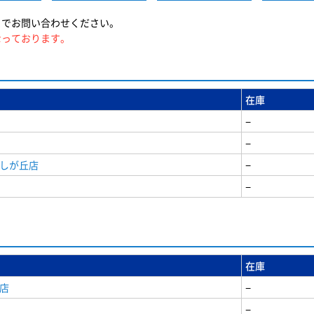
までお問い合わせください。
なっております。
在庫
−
−
美しが丘店
−
−
在庫
店
−
−