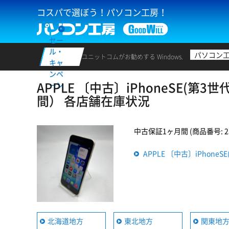
コスパで選ぼう！パソコン工房！
セー
ル・
パソコン
ユニットコムがお勧めする Windows.
キャ
ンペ
APPLE 〔中古〕iPhoneSE(第3世
ーン
間） 各店舗在庫状況
中古保証1ヶ月間 (商品番号: 235
APPLE 〔中古〕iPhone
北海道地方
東北地方
関東地