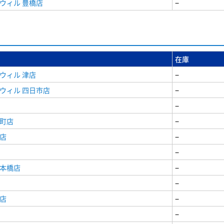
ウィル 豊橋店
−
在庫
ウィル 津店
−
ウィル 四日市店
−
−
寺町店
−
店
−
−
日本橋店
−
−
店
−
−