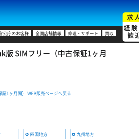
求
経験
官公庁のお客様
全国店舗情報
修理・サポート
買取
歓
tBank版 SIMフリー（中古保証1ヶ月
ー（中古保証1ヶ月間） WEB販売ページへ戻る
方
四国地方
九州地方