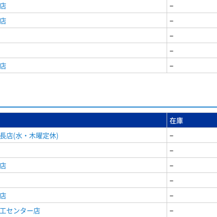
店
−
店
−
−
−
店
−
在庫
長店(水・木曜定休)
−
−
店
−
−
店
−
商工センター店
−