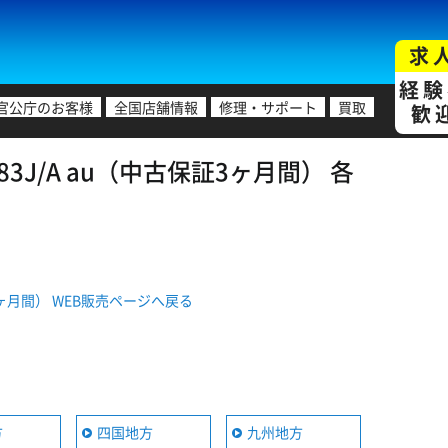
求
経験
官公庁のお客様
全国店舗情報
修理・サポート
買取
歓
HR83J/A au（中古保証3ヶ月間） 各
古保証3ヶ月間） WEB販売ページへ戻る
方
四国地方
九州地方