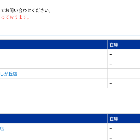
までお問い合わせください。
なっております。
在庫
−
−
美しが丘店
−
−
在庫
店
−
−