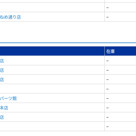
−
うねめ通り店
−
在庫
店
−
店
−
店
−
−
原パーツ館
−
原本店
−
店
−
−