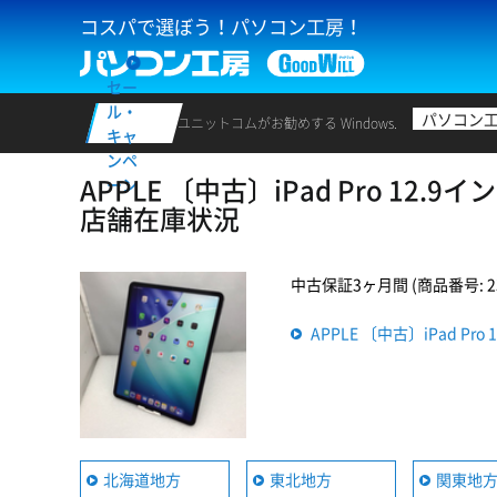
コスパで選ぼう！パソコン工房！
セー
ル・
パソコン
ユニットコムがお勧めする Windows.
キャ
ンペ
APPLE 〔中古〕iPad Pro 12.
ーン
店舗在庫状況
中古保証3ヶ月間 (商品番号: 235
APPLE 〔中古〕iPad Pr
北海道地方
東北地方
関東地