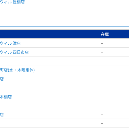
ウィル 豊橋店
−
在庫
ウィル 津店
−
ウィル 四日市店
−
−
町店(水・木曜定休)
−
店
−
−
日本橋店
−
−
店
−
−