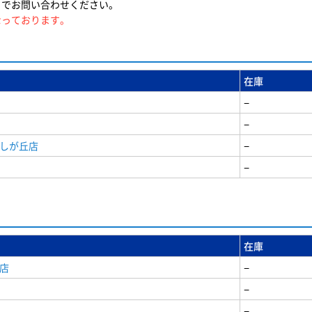
までお問い合わせください。
なっております。
在庫
−
−
美しが丘店
−
−
在庫
店
−
−
−