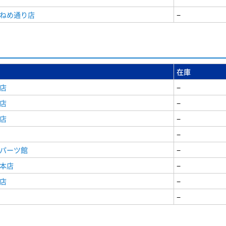
うねめ通り店
−
在庫
店
−
店
−
店
−
−
原パーツ館
−
原本店
−
店
−
−