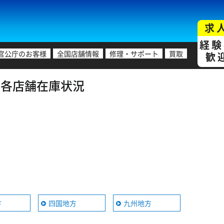
求
経験
官公庁のお客様
全国店舗情報
修理・サポート
買取
歓
証) 各店舗在庫状況
る
方
四国地方
九州地方