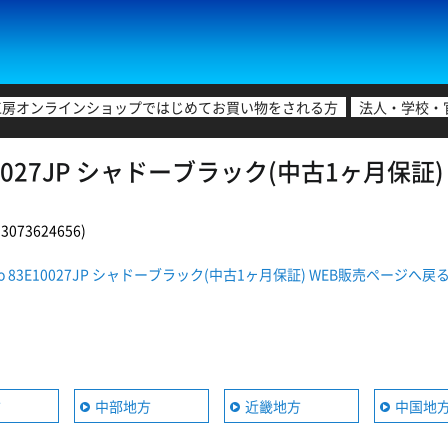
工房オンラインショップではじめてお買い物をされる方
法人・学校・
83E10027JP シャドーブラック(中古1ヶ月保
073624656)
n Go 83E10027JP シャドーブラック(中古1ヶ月保証) WEB販売ページへ戻
方
中部地方
近畿地方
中国地