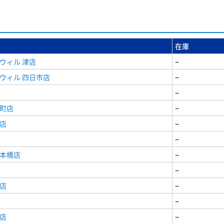
在庫
ウィル 津店
−
ウィル 四日市店
−
−
寺町店
−
店
−
−
日本橋店
−
−
店
−
−
店
−