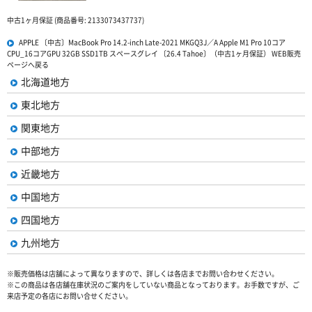
中古1ヶ月保証 (商品番号: 2133073437737)
APPLE 〔中古〕MacBook Pro 14.2-inch Late-2021 MKGQ3J／A Apple M1 Pro 10コア
CPU_16コアGPU 32GB SSD1TB スペースグレイ 〔26.4 Tahoe〕（中古1ヶ月保証） WEB販売
ページへ戻る
北海道地方
東北地方
関東地方
中部地方
近畿地方
中国地方
四国地方
九州地方
※販売価格は店舗によって異なりますので、詳しくは各店までお問い合わせください。
※この商品は各店舗在庫状況のご案内をしていない商品となっております。お手数ですが、ご
来店予定の各店にお問い合せください。