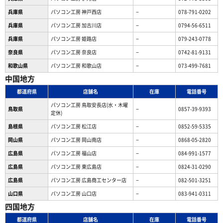
兵庫県
パソコン工房 神戸西店
−
078-791-0202
兵庫県
パソコン工房 加古川店
−
0794-56-6511
兵庫県
パソコン工房 姫路店
−
079-243-0778
奈良県
パソコン工房 奈良店
−
0742-81-9131
和歌山県
パソコン工房 和歌山店
−
073-499-7681
中国地方
都道府県
店舗名
在庫
電話番号
パソコン工房 鳥取安長店(水・木曜
鳥取県
−
0857-39-9393
定休)
島根県
パソコン工房 松江店
−
0852-59-5335
岡山県
パソコン工房 岡山南店
−
0868-05-2820
広島県
パソコン工房 福山店
−
084-991-1577
広島県
パソコン工房 東広島店
−
0824-31-0290
広島県
パソコン工房 広島商工センター店
−
082-501-3251
山口県
パソコン工房 山口店
−
083-941-0311
四国地方
都道府県
店舗名
在庫
電話番号