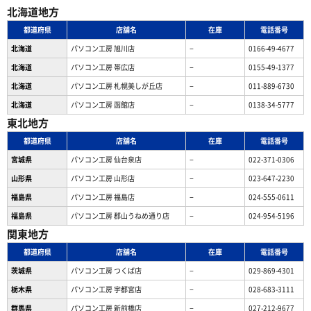
北海道地方
都道府県
店舗名
在庫
電話番号
北海道
パソコン工房 旭川店
−
0166-49-4677
北海道
パソコン工房 帯広店
−
0155-49-1377
北海道
パソコン⼯房 札幌美しが丘店
−
011-889-6730
北海道
パソコン工房 函館店
−
0138-34-5777
東北地方
都道府県
店舗名
在庫
電話番号
宮城県
パソコン工房 仙台泉店
−
022-371-0306
山形県
パソコン工房 山形店
−
023-647-2230
福島県
パソコン工房 福島店
−
024-555-0611
福島県
パソコン工房 郡山うねめ通り店
−
024-954-5196
関東地方
都道府県
店舗名
在庫
電話番号
茨城県
パソコン工房 つくば店
−
029-869-4301
栃木県
パソコン工房 宇都宮店
−
028-683-3111
群馬県
パソコン工房 新前橋店
−
027-212-9677