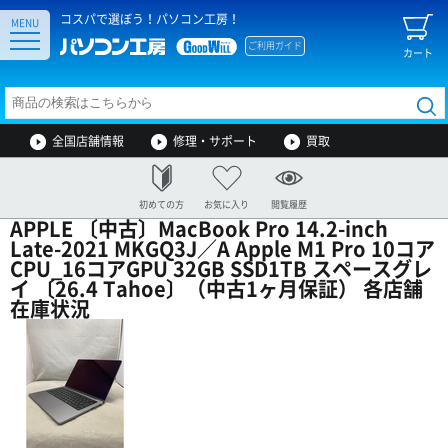
コスパで選ぼう！パソコン工房！
MENU
ご利用ガイド
カート
全国店舗情報
修理・サポート
買取
初めての方
お気に入り
閲覧履歴
APPLE 〔中古〕MacBook Pro 14.2-inch
Late-2021 MKGQ3J／A Apple M1 Pro 10コア
CPU_16コアGPU 32GB SSD1TB スペースグレ
イ 〔26.4 Tahoe〕（中古1ヶ月保証） 各店舗
在庫状況