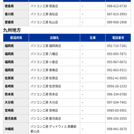
徳島県
パソコン工房 徳島店
−
088-612-0730
香川県
パソコン工房 高松店
−
087-815-3993
愛媛県
パソコン工房 松山店
−
089-968-1908
九州地方
都道府県
店舗名
在庫
電話番号
福岡県
パソコン工房 福岡南店
−
092-710-7281
福岡県
パソコン工房 八幡店
−
093-695-7871
福岡県
パソコン工房 小倉店
−
093-967-0672
福岡県
パソコン工房 香椎店
−
092-663-5511
佐賀県
パソコン工房 佐賀店
−
0952-41-5055
長崎県
パソコン工房 佐世保店
−
0956-26-1533
熊本県
パソコン工房 熊本店
−
096-334-0780
大分県
パソコン工房 大分店
−
097-504-7401
宮崎県
パソコン工房 宮崎店
−
0985-60-5901
鹿児島県
パソコン工房 鹿児島店
−
099-250-3555
パソコン工房 グッドウィル 那覇新
沖縄県
−
098-941-5670
都心店