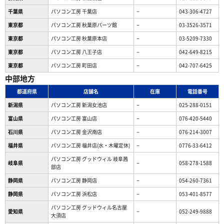
千葉県
パソコン工房 千葉店
−
043-306-4727
東京都
パソコン工房 秋葉原パーツ館
−
03-3526-3571
東京都
パソコン工房 秋葉原本店
−
03-5209-7330
東京都
パソコン工房 八王子店
−
042-649-8215
東京都
パソコン工房 町田店
−
042-707-6425
中部地方
都道府県
店舗名
在庫
電話番号
新潟県
パソコン工房 新潟女池店
−
025-288-0151
富山県
パソコン工房 富山店
−
076-420-5440
石川県
パソコン工房 金沢南店
−
076-214-3007
福井県
パソコン工房 福井店(水・木曜定休)
−
0776-33-6412
パソコン工房 グッドウィル 岐阜茜
岐阜県
−
058-278-1588
部店
静岡県
パソコン工房 静岡店
−
054-260-7361
静岡県
パソコン工房 浜松店
−
053-401-8577
パソコン工房 グッドウィル名古屋
愛知県
−
052-249-9888
大須店