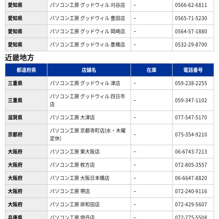
愛知県
パソコン工房 グッドウィル 刈谷店
−
0566-62-6811
愛知県
パソコン工房 グッドウィル 豊田店
−
0565-71-5230
愛知県
パソコン工房 グッドウィル 岡崎店
−
0564-57-1880
愛知県
パソコン工房 グッドウィル 豊橋店
−
0532-29-8700
近畿地方
都道府県
店舗名
在庫
電話番号
三重県
パソコン工房 グッドウィル 津店
−
059-238-2255
パソコン工房 グッドウィル 四日市
三重県
−
059-347-1102
店
滋賀県
パソコン工房 大津店
−
077-547-5170
パソコン工房 京都寺町店(水・木曜
京都府
−
075-354-9210
定休)
大阪府
パソコン工房 東大阪店
−
06-6743-7213
大阪府
パソコン工房 枚方店
−
072-805-3557
大阪府
パソコン工房 大阪日本橋店
−
06-6647-8820
大阪府
パソコン工房 堺店
−
072-240-9116
大阪府
パソコン工房 岸和田店
−
072-429-5607
兵庫県
パソコン工房 伊丹店
−
072-775-5508