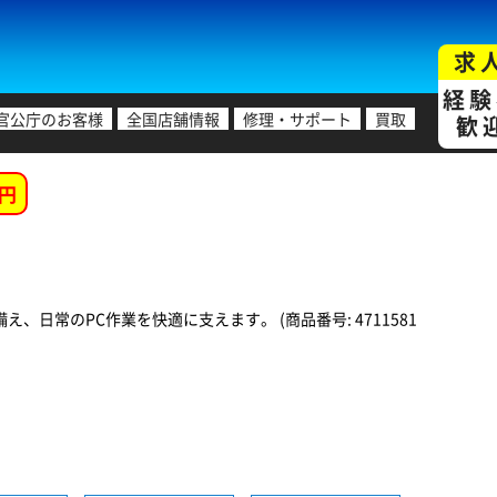
求
経験
官公庁のお客様
全国店舗情報
修理・サポート
買取
歓
円
日常のPC作業を快適に支えます。 (商品番号: 4711581