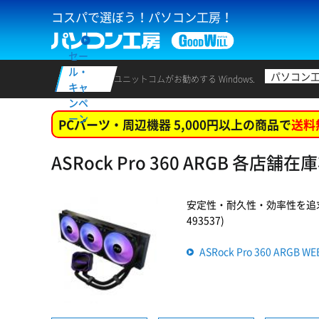
コスパで選ぼう！パソコン工房！
セー
ル・
パソコン
ユニットコムがお勧めする Windows.
キャ
ンペ
ーン
PCパーツ・周辺機器 5,000円以上の商品で
送料
ASRock Pro 360 ARGB 各店舗在
安定性・耐久性・効率性を追求。
493537)
ASRock Pro 360 ARG