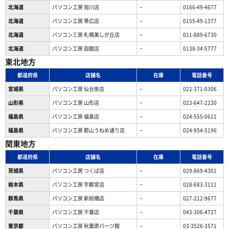
北海道
パソコン工房 旭川店
−
0166-49-4677
北海道
パソコン工房 帯広店
−
0155-49-1377
北海道
パソコン⼯房 札幌美しが丘店
−
011-889-6730
北海道
パソコン工房 函館店
−
0138-34-5777
東北地方
都道府県
店舗名
在庫
電話番号
宮城県
パソコン工房 仙台泉店
−
022-371-0306
山形県
パソコン工房 山形店
−
023-647-2230
福島県
パソコン工房 福島店
−
024-555-0611
福島県
パソコン工房 郡山うねめ通り店
−
024-954-5196
関東地方
都道府県
店舗名
在庫
電話番号
茨城県
パソコン工房 つくば店
−
029-869-4301
栃木県
パソコン工房 宇都宮店
−
028-683-3111
群馬県
パソコン工房 新前橋店
−
027-212-9677
千葉県
パソコン工房 千葉店
−
043-306-4727
東京都
パソコン工房 秋葉原パーツ館
−
03-3526-3571