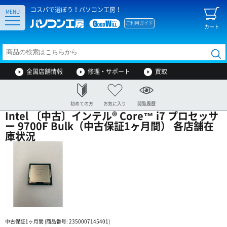
コスパで選ぼう！パソコン工房！
MENU
ご利用ガイド
カート
全国店舗情報
修理・サポート
買取
初めての方
お気に入り
閲覧履歴
Intel 〔中古〕インテル® Core™ i7 プロセッサ
ー 9700F Bulk（中古保証1ヶ月間） 各店舗在
庫状況
中古保証1ヶ月間 (商品番号: 2350007145401)