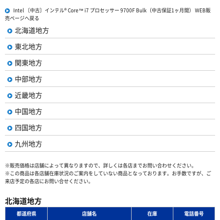
Intel 〔中古〕インテル® Core™ i7 プロセッサー 9700F Bulk（中古保証1ヶ月間） WEB販
売ページへ戻る
北海道地方
東北地方
関東地方
中部地方
近畿地方
中国地方
四国地方
九州地方
※販売価格は店舗によって異なりますので、詳しくは各店までお問い合わせください。
※この商品は各店舗在庫状況のご案内をしていない商品となっております。お手数ですが、ご
来店予定の各店にお問い合せください。
北海道地方
都道府県
店舗名
在庫
電話番号