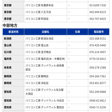
東京都
パソコン工房 秋葉原本店
−
03-5209-7330
東京都
パソコン工房 八王子店
−
042-649-8215
東京都
パソコン工房 町田店
−
042-707-6425
中部地方
都道府県
店舗名
在庫
電話番号
新潟県
パソコン工房 新潟女池店
−
025-288-0151
富山県
パソコン工房 富山店
−
076-420-5440
石川県
パソコン工房 金沢南店
−
076-214-3007
福井県
パソコン工房 福井店(水・木曜定休)
−
0776-33-6412
パソコン工房 グッドウィル 岐阜茜
岐阜県
−
058-278-1588
部店
静岡県
パソコン工房 静岡店
−
054-260-7361
静岡県
パソコン工房 浜松店
−
053-401-8577
パソコン工房 グッドウィル名古屋
愛知県
−
052-249-9888
大須店
愛知県
パソコン工房 グッドウィル 刈谷店
−
0566-62-6811
愛知県
パソコン工房 グッドウィル 豊田店
−
0565-71-5230