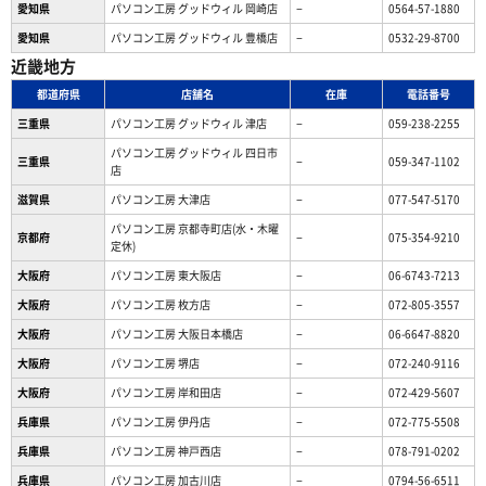
愛知県
パソコン工房 グッドウィル 岡崎店
−
0564-57-1880
愛知県
パソコン工房 グッドウィル 豊橋店
−
0532-29-8700
近畿地方
都道府県
店舗名
在庫
電話番号
三重県
パソコン工房 グッドウィル 津店
−
059-238-2255
パソコン工房 グッドウィル 四日市
三重県
−
059-347-1102
店
滋賀県
パソコン工房 大津店
−
077-547-5170
パソコン工房 京都寺町店(水・木曜
京都府
−
075-354-9210
定休)
大阪府
パソコン工房 東大阪店
−
06-6743-7213
大阪府
パソコン工房 枚方店
−
072-805-3557
大阪府
パソコン工房 大阪日本橋店
−
06-6647-8820
大阪府
パソコン工房 堺店
−
072-240-9116
大阪府
パソコン工房 岸和田店
−
072-429-5607
兵庫県
パソコン工房 伊丹店
−
072-775-5508
兵庫県
パソコン工房 神戸西店
−
078-791-0202
兵庫県
パソコン工房 加古川店
−
0794-56-6511