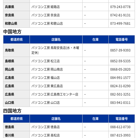
兵庫県
パソコン工房 姫路店
−
079-243-0778
奈良県
パソコン工房 奈良店
−
0742-81-9131
和歌山県
パソコン工房 和歌山店
−
073-499-7681
中国地方
都道府県
店舗名
在庫
電話番号
パソコン工房 鳥取安長店(水・木曜
鳥取県
−
0857-39-9393
定休)
島根県
パソコン工房 松江店
−
0852-59-5335
岡山県
パソコン工房 岡山南店
−
0868-05-2820
広島県
パソコン工房 福山店
−
084-991-1577
広島県
パソコン工房 東広島店
−
0824-31-0290
広島県
パソコン工房 広島商工センター店
−
082-501-3251
山口県
パソコン工房 山口店
−
083-941-0311
四国地方
都道府県
店舗名
在庫
電話番号
徳島県
パソコン工房 徳島店
−
088-612-0730
香川県
パソコン工房 高松店
−
087-815-3993