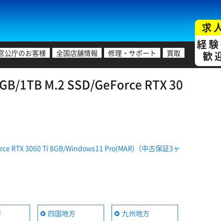
求
経験
官公庁のお客様
全国店舗情報
修理・サポート
買取
歓
1TB M.2 SSD/GeForce RTX 30
ce RTX 3060 Ti 8GB/Windows11 Pro(MAR)（中古保証3ヶ
方
四国地方
九州地方