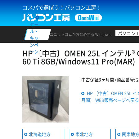
コスパで選ぼう！パソコン工房！
セー
ル・
パソコン
ユニットコムがお勧めする Windows.
キャ
ンペ
HP 〔中古〕OMEN 25L インテル® Cor
ーン
60 Ti 8GB/Windows11 Pr
中古保証3ヶ月間 (商品番号: 235
HP 〔中古〕OMEN 25L インテル
月間） WEB販売ページへ戻る
北海道地方
東北地方
関東地