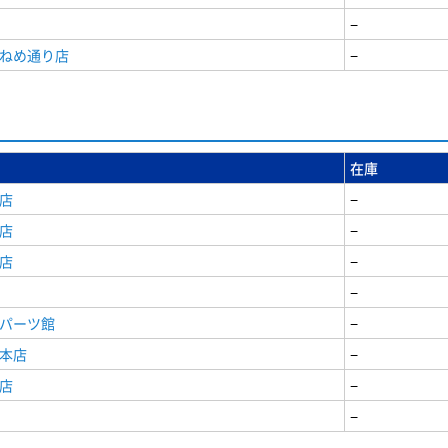
−
うねめ通り店
−
在庫
店
−
店
−
店
−
−
原パーツ館
−
原本店
−
店
−
−