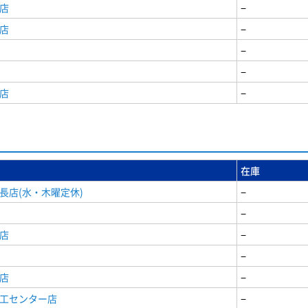
店
−
店
−
−
−
店
−
在庫
長店(水・木曜定休)
−
−
店
−
−
店
−
商工センター店
−