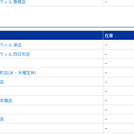
ウィル 豊橋店
−
在庫
ウィル 津店
−
ウィル 四日市店
−
−
町店(水・木曜定休)
−
店
−
−
日本橋店
−
−
店
−
−