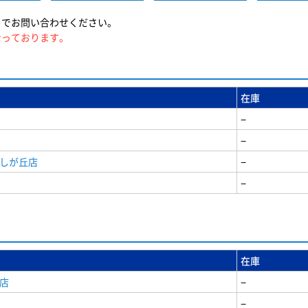
までお問い合わせください。
なっております。
在庫
−
−
美しが丘店
−
−
在庫
店
−
−