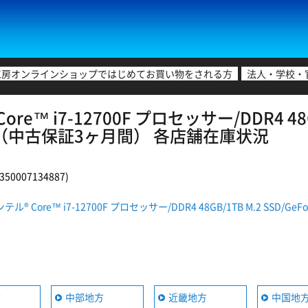
工房オンラインショップではじめてお買い物をされる方
法人・学校・
e™ i7-12700F プロセッサー/DDR4 48GB/
o(MAR)（中古保証3ヶ月間） 各店舗在庫状況
0007134887)
® Core™ i7-12700F プロセッサー/DDR4 48GB/1TB M.2 SSD/GeFor
方
中部地方
近畿地方
中国地