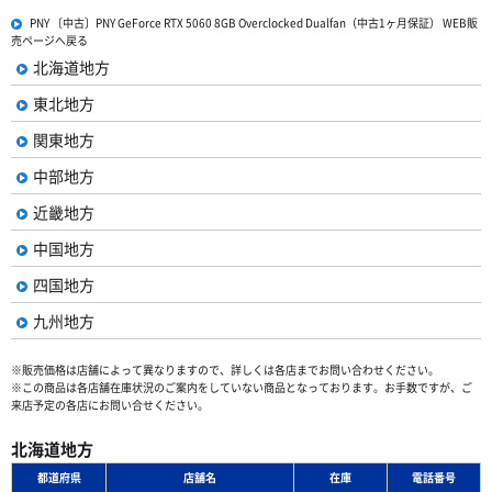
PNY 〔中古〕PNY GeForce RTX 5060 8GB Overclocked Dualfan（中古1ヶ月保証） WEB販
売ページへ戻る
北海道地方
東北地方
関東地方
中部地方
近畿地方
中国地方
四国地方
九州地方
※販売価格は店舗によって異なりますので、詳しくは各店までお問い合わせください。
※この商品は各店舗在庫状況のご案内をしていない商品となっております。お手数ですが、ご
来店予定の各店にお問い合せください。
北海道地方
都道府県
店舗名
在庫
電話番号