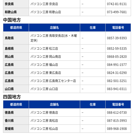
奈良県
パソコン工房 奈良店
−
0742-81-9131
和歌山県
パソコン工房 和歌山店
−
073-499-7681
中国地方
都道府県
店舗名
在庫
電話番号
パソコン工房 鳥取安長店(水・木曜
鳥取県
−
0857-39-9393
定休)
島根県
パソコン工房 松江店
−
0852-59-5335
岡山県
パソコン工房 岡山南店
−
0868-05-2820
広島県
パソコン工房 福山店
−
084-991-1577
広島県
パソコン工房 東広島店
−
0824-31-0290
広島県
パソコン工房 広島商工センター店
−
082-501-3251
山口県
パソコン工房 山口店
−
083-941-0311
四国地方
都道府県
店舗名
在庫
電話番号
徳島県
パソコン工房 徳島店
−
088-612-0730
香川県
パソコン工房 高松店
−
087-815-3993
愛媛県
パソコン工房 松山店
−
089-968-1908