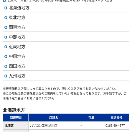
ZOTAC 〔中古〕ZT-A30700M-10B（中古保証1ヶ月間） WEB販売ページへ戻る
北海道地方
東北地方
関東地方
中部地方
近畿地方
中国地方
四国地方
九州地方
※販売価格は店舗によって異なりますので、詳しくは各店までお問い合わせください。
※この商品は各店舗在庫状況のご案内をしていない商品となっております。お手数ですが、ご
来店予定の各店にお問い合せください。
北海道地方
都道府県
店舗名
在庫
電話番号
北海道
パソコン工房 旭川店
−
0166-49-4677