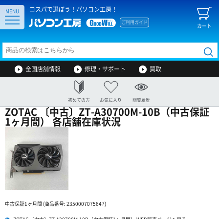
コスパで選ぼう！パソコン工房！
MENU
ご利用ガイド
カート
全国店舗情報
修理・サポート
買取
初めての方
お気に入り
閲覧履歴
ZOTAC 〔中古〕ZT-A30700M-10B（中古保証
1ヶ月間） 各店舗在庫状況
中古保証1ヶ月間 (商品番号: 2350007075647)