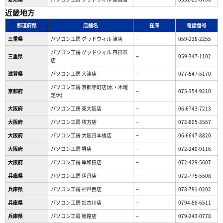
近畿地方
都道府県
店舗名
在庫
電話番号
三重県
パソコン工房 グッドウィル 津店
−
059-238-2255
パソコン工房 グッドウィル 四日市
三重県
−
059-347-1102
店
滋賀県
パソコン工房 大津店
−
077-547-5170
パソコン工房 京都寺町店(水・木曜
京都府
−
075-354-9210
定休)
大阪府
パソコン工房 東大阪店
−
06-6743-7213
大阪府
パソコン工房 枚方店
−
072-805-3557
大阪府
パソコン工房 大阪日本橋店
−
06-6647-8820
大阪府
パソコン工房 堺店
−
072-240-9116
大阪府
パソコン工房 岸和田店
−
072-429-5607
兵庫県
パソコン工房 伊丹店
−
072-775-5508
兵庫県
パソコン工房 神戸西店
−
078-791-0202
兵庫県
パソコン工房 加古川店
−
0794-56-6511
兵庫県
パソコン工房 姫路店
−
079-243-0778