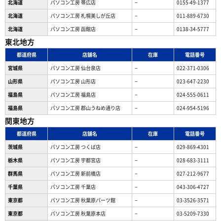
北海道
パソコン工房 帯広店
−
0155-49-1377
北海道
パソコン⼯房 札幌美しが丘店
−
011-889-6730
北海道
パソコン工房 函館店
−
0138-34-5777
東北地方
都道府県
店舗名
在庫
電話番号
宮城県
パソコン工房 仙台泉店
−
022-371-0306
山形県
パソコン工房 山形店
−
023-647-2230
福島県
パソコン工房 福島店
−
024-555-0611
福島県
パソコン工房 郡山うねめ通り店
−
024-954-5196
関東地方
都道府県
店舗名
在庫
電話番号
茨城県
パソコン工房 つくば店
−
029-869-4301
栃木県
パソコン工房 宇都宮店
−
028-683-3111
群馬県
パソコン工房 新前橋店
−
027-212-9677
千葉県
パソコン工房 千葉店
−
043-306-4727
東京都
パソコン工房 秋葉原パーツ館
−
03-3526-3571
東京都
パソコン工房 秋葉原本店
−
03-5209-7330