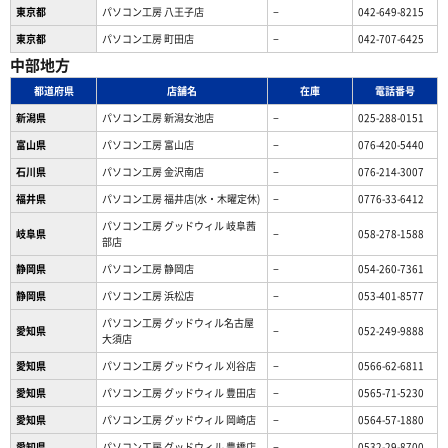
東京都
パソコン工房 八王子店
−
042-649-8215
東京都
パソコン工房 町田店
−
042-707-6425
中部地方
都道府県
店舗名
在庫
電話番号
新潟県
パソコン工房 新潟女池店
−
025-288-0151
富山県
パソコン工房 富山店
−
076-420-5440
石川県
パソコン工房 金沢南店
−
076-214-3007
福井県
パソコン工房 福井店(水・木曜定休)
−
0776-33-6412
パソコン工房 グッドウィル 岐阜茜
岐阜県
−
058-278-1588
部店
静岡県
パソコン工房 静岡店
−
054-260-7361
静岡県
パソコン工房 浜松店
−
053-401-8577
パソコン工房 グッドウィル名古屋
愛知県
−
052-249-9888
大須店
愛知県
パソコン工房 グッドウィル 刈谷店
−
0566-62-6811
愛知県
パソコン工房 グッドウィル 豊田店
−
0565-71-5230
愛知県
パソコン工房 グッドウィル 岡崎店
−
0564-57-1880
愛知県
パソコン工房 グッドウィル 豊橋店
−
0532-29-8700