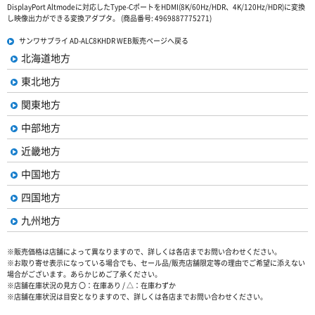
DisplayPort Altmodeに対応したType-CポートをHDMI(8K/60Hz/HDR、4K/120Hz/HDR)に変換
し映像出力ができる変換アダプタ。 (商品番号: 4969887775271)
サンワサプライ AD-ALC8KHDR WEB販売ページへ戻る
北海道地方
東北地方
関東地方
中部地方
近畿地方
中国地方
四国地方
九州地方
※販売価格は店舗によって異なりますので、詳しくは各店までお問い合わせください。
※お取り寄せ表示になっている場合でも、セール品/販売店舗限定等の理由でご希望に添えない
場合がございます。あらかじめご了承ください。
※店舗在庫状況の見方 〇：在庫あり / △：在庫わずか
※店舗在庫状況は目安となりますので、詳しくは各店までお問い合わせください。