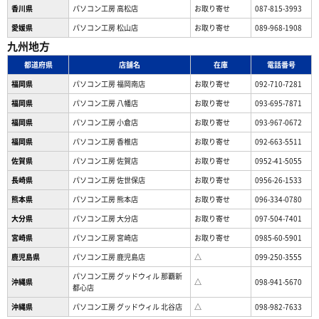
香川県
パソコン工房 高松店
お取り寄せ
087-815-3993
愛媛県
パソコン工房 松山店
お取り寄せ
089-968-1908
九州地方
都道府県
店舗名
在庫
電話番号
福岡県
パソコン工房 福岡南店
お取り寄せ
092-710-7281
福岡県
パソコン工房 八幡店
お取り寄せ
093-695-7871
福岡県
パソコン工房 小倉店
お取り寄せ
093-967-0672
福岡県
パソコン工房 香椎店
お取り寄せ
092-663-5511
佐賀県
パソコン工房 佐賀店
お取り寄せ
0952-41-5055
長崎県
パソコン工房 佐世保店
お取り寄せ
0956-26-1533
熊本県
パソコン工房 熊本店
お取り寄せ
096-334-0780
大分県
パソコン工房 大分店
お取り寄せ
097-504-7401
宮崎県
パソコン工房 宮崎店
お取り寄せ
0985-60-5901
鹿児島県
パソコン工房 鹿児島店
△
099-250-3555
パソコン工房 グッドウィル 那覇新
沖縄県
△
098-941-5670
都心店
沖縄県
パソコン工房 グッドウィル 北谷店
△
098-982-7633