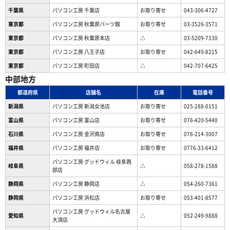
千葉県
パソコン工房 千葉店
お取り寄せ
043-306-4727
東京都
パソコン工房 秋葉原パーツ館
お取り寄せ
03-3526-3571
東京都
パソコン工房 秋葉原本店
△
03-5209-7330
東京都
パソコン工房 八王子店
お取り寄せ
042-649-8215
東京都
パソコン工房 町田店
△
042-707-6425
中部地方
都道府県
店舗名
在庫
電話番号
新潟県
パソコン工房 新潟女池店
お取り寄せ
025-288-0151
富山県
パソコン工房 富山店
お取り寄せ
076-420-5440
石川県
パソコン工房 金沢南店
お取り寄せ
076-214-3007
福井県
パソコン工房 福井店
お取り寄せ
0776-33-6412
パソコン工房 グッドウィル 岐阜茜
岐阜県
△
058-278-1588
部店
静岡県
パソコン工房 静岡店
△
054-260-7361
静岡県
パソコン工房 浜松店
お取り寄せ
053-401-8577
パソコン工房 グッドウィル名古屋
愛知県
△
052-249-9888
大須店