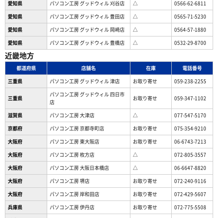
愛知県
パソコン工房 グッドウィル 刈谷店
△
0566-62-6811
愛知県
パソコン工房 グッドウィル 豊田店
△
0565-71-5230
愛知県
パソコン工房 グッドウィル 岡崎店
△
0564-57-1880
愛知県
パソコン工房 グッドウィル 豊橋店
△
0532-29-8700
近畿地方
都道府県
店舗名
在庫
電話番号
三重県
パソコン工房 グッドウィル 津店
お取り寄せ
059-238-2255
パソコン工房 グッドウィル 四日市
三重県
お取り寄せ
059-347-1102
店
滋賀県
パソコン工房 大津店
△
077-547-5170
京都府
パソコン工房 京都寺町店
お取り寄せ
075-354-9210
大阪府
パソコン工房 東大阪店
お取り寄せ
06-6743-7213
大阪府
パソコン工房 枚方店
△
072-805-3557
大阪府
パソコン工房 大阪日本橋店
△
06-6647-8820
大阪府
パソコン工房 堺店
お取り寄せ
072-240-9116
大阪府
パソコン工房 岸和田店
お取り寄せ
072-429-5607
兵庫県
パソコン工房 伊丹店
お取り寄せ
072-775-5508