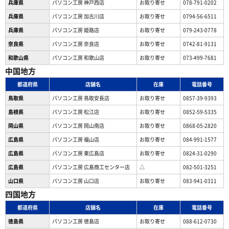
兵庫県
パソコン工房 神戸西店
お取り寄せ
078-791-0202
兵庫県
パソコン工房 加古川店
お取り寄せ
0794-56-6511
兵庫県
パソコン工房 姫路店
お取り寄せ
079-243-0778
奈良県
パソコン工房 奈良店
お取り寄せ
0742-81-9131
和歌山県
パソコン工房 和歌山店
お取り寄せ
073-499-7681
中国地方
都道府県
店舗名
在庫
電話番号
鳥取県
パソコン工房 鳥取安長店
お取り寄せ
0857-39-9393
島根県
パソコン工房 松江店
お取り寄せ
0852-59-5335
岡山県
パソコン工房 岡山南店
お取り寄せ
0868-05-2820
広島県
パソコン工房 福山店
お取り寄せ
084-991-1577
広島県
パソコン工房 東広島店
お取り寄せ
0824-31-0290
広島県
パソコン工房 広島商工センター店
△
082-501-3251
山口県
パソコン工房 山口店
お取り寄せ
083-941-0311
四国地方
都道府県
店舗名
在庫
電話番号
徳島県
パソコン工房 徳島店
お取り寄せ
088-612-0730