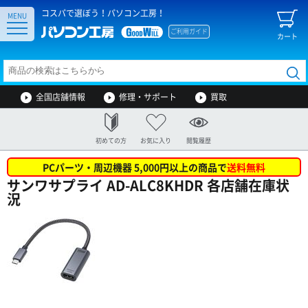
コスパで選ぼう！パソコン工房！
MENU
ご利用ガイド
カート
全国店舗情報
修理・サポート
買取
初めての方
お気に入り
閲覧履歴
PCパーツ・周辺機器 5,000円以上の商品で
送料無料
サンワサプライ AD-ALC8KHDR 各店舗在庫状
況