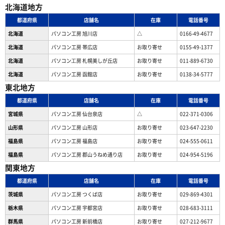
北海道地方
都道府県
店舗名
在庫
電話番号
北海道
パソコン工房 旭川店
△
0166-49-4677
北海道
パソコン工房 帯広店
お取り寄せ
0155-49-1377
北海道
パソコン⼯房 札幌美しが丘店
お取り寄せ
011-889-6730
北海道
パソコン工房 函館店
お取り寄せ
0138-34-5777
東北地方
都道府県
店舗名
在庫
電話番号
宮城県
パソコン工房 仙台泉店
△
022-371-0306
山形県
パソコン工房 山形店
お取り寄せ
023-647-2230
福島県
パソコン工房 福島店
お取り寄せ
024-555-0611
福島県
パソコン工房 郡山うねめ通り店
お取り寄せ
024-954-5196
関東地方
都道府県
店舗名
在庫
電話番号
茨城県
パソコン工房 つくば店
お取り寄せ
029-869-4301
栃木県
パソコン工房 宇都宮店
お取り寄せ
028-683-3111
群馬県
パソコン工房 新前橋店
お取り寄せ
027-212-9677